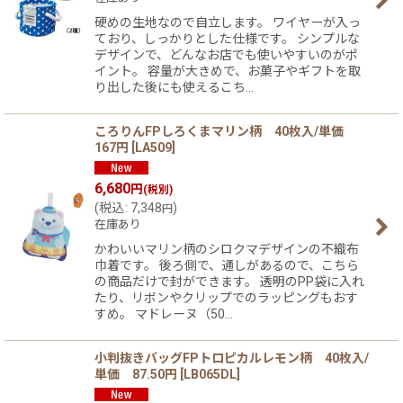
硬めの生地なので自立します。 ワイヤーが入っ
ており、しっかりとした仕様です。 シンプルな
デザインで、どんなお店でも使いやすいのがポ
イント。 容量が大きめで、お菓子やギフトを取
り出した後にも使えるこち…
ころりんFPしろくまマリン柄 40枚入/単価
167円
[
LA509
]
6,680
円
(税別)
(
税込
:
7,348
)
円
在庫あり
かわいいマリン柄のシロクマデザインの不織布
巾着です。 後ろ側で、通しがあるので、こちら
の商品だけで封ができます。 透明のPP袋に入れ
たり、リボンやクリップでのラッピングもおす
すめ。 マドレーヌ（50…
小判抜きバッグFPトロピカルレモン柄 40枚入/
単価 87.50円
[
LB065DL
]