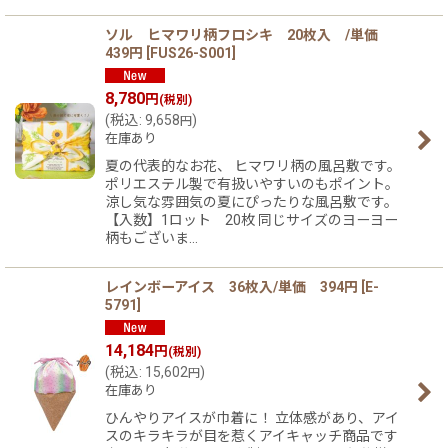
ソル ヒマワリ柄フロシキ 20枚入 /単価
439円
[
FUS26-S001
]
8,780
円
(税別)
(
税込
:
9,658
)
円
在庫あり
夏の代表的なお花、 ヒマワリ柄の風呂敷です。
ポリエステル製で有扱いやすいのもポイント。
涼し気な雰囲気の夏にぴったりな風呂敷です。
【入数】1ロット 20枚 同じサイズのヨーヨー
柄もございま…
レインボーアイス 36枚入/単価 394円
[
E-
5791
]
14,184
円
(税別)
(
税込
:
15,602
)
円
在庫あり
ひんやりアイスが巾着に！ 立体感があり、アイ
スのキラキラが目を惹くアイキャッチ商品です