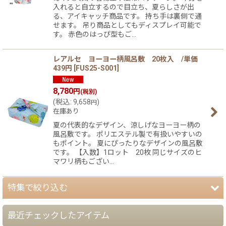
入れると自立するので目立ち、夏らしさが出
る、アイキャッチ商品です。 持ち手は裏側で通
せます。 吊り商品としてもディスプレイ可能で
す。 赤色のはっぴ型もご…
レアルセ ヨーヨー柄風呂敷 20枚入 /単価
439円
[
FUS25-S001
]
8,780
円
(税別)
(
税込
:
9,658
)
円
在庫あり
夏の代表的なデザイン、涼しげなヨーヨー柄の
風呂敷です。 ポリエステル製で有扱いやすいの
もポイント。 夏にぴったりなデザインの風呂敷
です。 【入数】1ロット 20枚 同じサイズのヒ
マワリ柄もござい…
特集で絞り込む
最近チェックしたアイテム
【夏】さわやかパッケージ