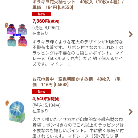
キラキラ花火柄セット 40枚入（10枚×４種）/
単価 184円
[
LA550
]
7,360
円
(税別)
(
税込
:
8,096
)
円
在庫あり
キラキラ輝くような花火のデザインが印象的な
不織布巾着です。 リボン付きなのでこれ以上の
ラッピングは不要なのも嬉しいポイント。 マド
レーヌ（50×70ミリ見当）だと 約７個入るサイ
ズです。 マドレー…
お花巾着中 空色朝顔かすみ柄 40枚入 /単
価 116円
[
LA548
]
4,640
円
(税別)
(
税込
:
5,104
)
円
在庫あり
大きく咲いたアサガオが印象的な不織布製の巾
着袋 リボン付きなのでこれ以上のラッピングは
不要なのも嬉しいポイント。 中に敷く厚紙が付
属されています。 マドレーヌ（50×70ミリ見