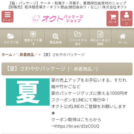
【箱・パッケージ】ケーキ・和菓子・洋菓子、業務用包装資材のショップ
【卸販売】和洋贈答菓子・ギフト商品(個包装あり・なし)｜株式会社オクト
メニュー
マイペー
カート
ジ
贈答ギフト菓
イベントから
FAQよくあるご
カテゴリ別
商品検索
ホーム
子
探す
質問
ホーム
>
＼新着商品／
>
【夏】さわやかパッケージ
【夏】さわやかパッケージ
[
＼新着商品／
]
夏の売上アップをお手伝いする、すだれ
箱や竹かごなど
夏のパッケージグッズに使える1000円オ
フクーポンをLINEにて発行中！
オクト公式LINEのご登録をお願いします
★
クーポン取得はこちらから
→https://lin.ee/d3zCOUQ