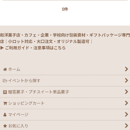
0件
【銘菓撰29・秋冬】洋菓子ギフト（贈答）
【銘菓撰29・秋冬】和菓子ギフト（贈答）
和洋菓子店・カフェ・企業・学校向け包装資材・ギフトパッケージ専門
【銘菓撰29・秋冬】菓子単品・プチギフト
店｜小ロット対応・大口注文・オリジナル製造可｜
▶ ご利用ガイド・注意事項はこちら
【通年】焼菓子/ギフト・単品
【秋】秋のおすすめパッケージ
ホーム
イベントから探す
【ハロウィン】★全力応援★グッズ★
贈答菓子・プチスイート単品菓子
【アウトレット】ハロウィン
ショッピングカート
【２０２６年】クリスマスデコ箱・ノエル箱・トレー
マイページ
【クリスマス】ミニデコ箱トレー付き＜3号 4号 4.5
お気に入り
号＞