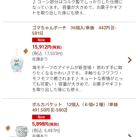
♪ コーン部分はコルク製でしっかりした仕様に
なっています。 容量が大きめで、お菓子やギフ
トを取り出した後にも使え…
ゴマちゃんポーチ 36個入/単価 442円
[
E-
5815
]
15,912
円
(税別)
(
税込
:
17,503
)
円
在庫あり
海モチーフのアイテムが新登場！ 思わず手に取
りたくなるかわいさです。 手触りもフワフワ・
モフモフで癒されます♪ キュートな表情がとっ
ても可愛い！ 容量が大きめで、お菓子やギフト
を取り出した後にも使え…
ポルカバケット 12個入（６個×２種）/単価
491.50円
[
E-5802
]
5,898
円
(税別)
(
税込
:
6,487
)
円
在庫あり