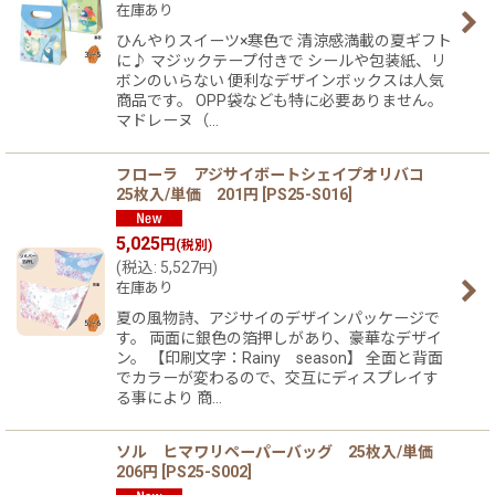
在庫あり
ひんやりスイーツ×寒色で 清涼感満載の夏ギフト
に♪ マジックテープ付きで シールや包装紙、リ
ボンのいらない 便利なデザインボックスは人気
商品です。 OPP袋なども特に必要ありません。
マドレーヌ（…
フローラ アジサイボートシェイプオリバコ
25枚入/単価 201円
[
PS25-S016
]
5,025
円
(税別)
(
税込
:
5,527
)
円
在庫あり
夏の風物詩、アジサイのデザインパッケージで
す。 両面に銀色の箔押しがあり、豪華なデザイ
ン。 【印刷文字：Rainy season】 全面と背面
でカラーが変わるので、交互にディスプレイす
る事により 商…
ソル ヒマワリペーパーバッグ 25枚入/単価
206円
[
PS25-S002
]