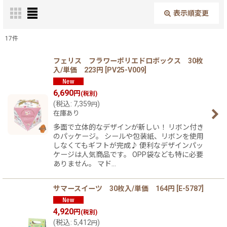
表示順変更
閉じる
17
件
表示数
:
フェリス フラワーポリエドロボックス 30枚
入/単価 223円
[
PV25-V009
]
在庫あり
6,690
円
(税別)
(
税込
:
7,359
)
円
並び順
:
在庫あり
多面で立体的なデザインが新しい！ リボン付き
絞り込む
のパッケージ。 シールや包装紙、リボンを使用
しなくてもギフトが完成♪ 便利なデザインパッ
ケージは人気商品です。 OPP袋なども特に必要
ありません。 マド…
サマースイーツ 30枚入/単価 164円
[
E-5787
]
4,920
円
(税別)
(
税込
:
5,412
)
円