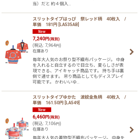
当）だと 約４個入…
スリットタイプはっぴ 祭レッド柄 40枚入 /
単価 181円
[
LA535AB
]
7,240
円
(税別)
(
税込
:
7,964
)
円
在庫あり
毎年大人気のお祭り型不織布パッケージ。 中身
を入れると自立するので目立ち、夏らしさが表
現できる、アイキャッチ商品です。 持ち手は裏
側で通せます。 吊り商品としてもディスプレイ
可能です。 かわいいゆ…
スリットタイプゆかた 波紋金魚柄 40枚入 /
単価 161.50円
[
LA549
]
6,460
円
(税別)
(
税込
:
7,106
)
円
在庫あり
毎年大人気の着物型不織布パッケージ。 中身を