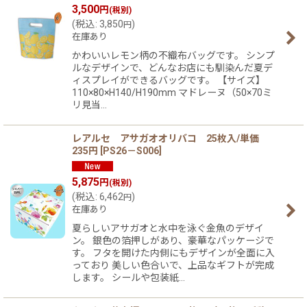
3,500
円
(税別)
(
税込
:
3,850
)
円
在庫あり
かわいいレモン柄の不織布バッグです。 シンプ
ルなデザインで、どんなお店にも馴染んだ夏デ
ィスプレイができるバッグです。 【サイズ】
110×80×H140/H190mm マドレーヌ（50×70ミ
リ見当…
レアルセ アサガオオリバコ 25枚入/単価
235円
[
PS26－S006
]
5,875
円
(税別)
(
税込
:
6,462
)
円
在庫あり
夏らしいアサガオと水中を泳ぐ金魚のデザイ
ン。 銀色の箔押しがあり、豪華なパッケージで
す。 フタを開けた内側にもデザインが全面に入
っており 美しい色合いで、上品なギフトが完成
します。 シールや包装紙…