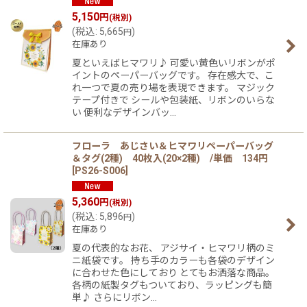
5,150
円
(税別)
(
税込
:
5,665
)
円
在庫あり
夏といえばヒマワリ♪ 可愛い黄色いリボンがポ
イントのペーパーバッグです。 存在感大で、こ
れ一つで夏の売り場を表現できます。 マジック
テープ付きで シールや包装紙、リボンのいらな
い 便利なデザインバッ…
フローラ あじさい＆ヒマワリペーパーバッグ
＆タグ(2種) 40枚入(20×2種) /単価 134円
[
PS26-S006
]
5,360
円
(税別)
(
税込
:
5,896
)
円
在庫あり
夏の代表的なお花、 アジサイ・ヒマワリ柄のミ
ニ紙袋です。 持ち手のカラーも各袋のデザイン
に合わせた色にしており とてもお洒落な商品。
各柄の紙製タグもついており、ラッピングも簡
単♪ さらにリボン…