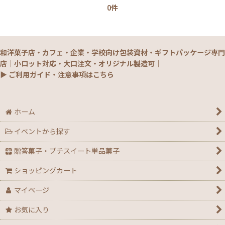
0件
【銘菓撰29・秋冬】洋菓子ギフト（贈答）
【銘菓撰29・秋冬】和菓子ギフト（贈答）
和洋菓子店・カフェ・企業・学校向け包装資材・ギフトパッケージ専門
【銘菓撰29・秋冬】菓子単品・プチギフト
店｜小ロット対応・大口注文・オリジナル製造可｜
▶ ご利用ガイド・注意事項はこちら
【通年】焼菓子/ギフト・単品
【秋】秋のおすすめパッケージ
ホーム
イベントから探す
【ハロウィン】★全力応援★グッズ★
贈答菓子・プチスイート単品菓子
【アウトレット】ハロウィン
ショッピングカート
【２０２６年】クリスマスデコ箱・ノエル箱・トレー
マイページ
【クリスマス】ミニデコ箱トレー付き＜3号 4号 4.5
お気に入り
号＞