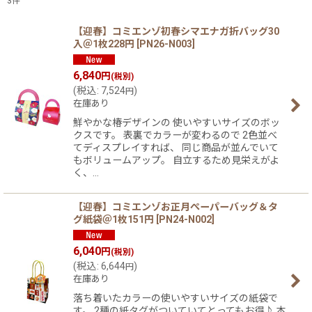
3
件
表示数
:
【迎春】コミエンゾ初春シマエナガ折バッグ30
入＠1枚228円
[
PN26-N003
]
在庫あり
6,840
円
(税別)
(
税込
:
7,524
)
円
並び順
:
在庫あり
鮮やかな椿デザインの 使いやすいサイズのボッ
絞り込む
クスです。 表裏でカラーが変わるので 2色並べ
てディスプレイすれば、 同じ商品が並んでいて
もボリュームアップ。 自立するため見栄えがよ
く、…
【迎春】コミエンゾお正月ぺーパーバッグ＆タ
グ紙袋＠1枚151円
[
PN24-N002
]
6,040
円
(税別)
(
税込
:
6,644
)
円
在庫あり
落ち着いたカラーの使いやすいサイズの紙袋で
す。 2種の紙タグがついていてとってもお得♪ 本