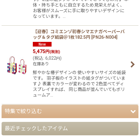
体・持ち手ともに自立するため見栄えがよく、
お客様がスムーズに手に取りやすいデザインに
なっています。…
【迎春】コミエンゾ初春シマエナガぺーパーバ
ッグ＆タグ紙袋＠1枚182.5円
[
PN26-N004
]
5,475
円
(税別)
(
税込
:
6,022
)
円
在庫あり
鮮やかな椿デザインの 使いやすいサイズの紙袋
です。 羽子板のイラストの紙タグがついていま
す♪ 表裏でカラーが変わるので 2色並べてディ
スプレイすれば、 同じ商品が並んでいてもボリ
ュームア…
特集で絞り込む
最近チェックしたアイテム
【夏】さわやかパッケージ