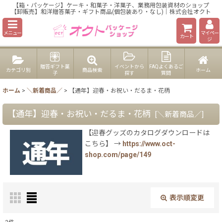
【箱・パッケージ】ケーキ・和菓子・洋菓子、業務用包装資材のショップ
【卸販売】和洋贈答菓子・ギフト商品(個包装あり・なし)｜株式会社オクト
メニュー
マイペー
カート
ジ
贈答ギフト菓
イベントから
FAQよくあるご
カテゴリ別
商品検索
ホーム
子
探す
質問
ホーム
>
＼新着商品／
>
【通年】迎春・お祝い・だるま・花柄
【通年】迎春・お祝い・だるま・花柄
[
＼新着商品／
]
【迎春グッズのカタログダウンロードは
こちら】 →
https://www.oct-
shop.com/page/149
表示順変更
閉じる