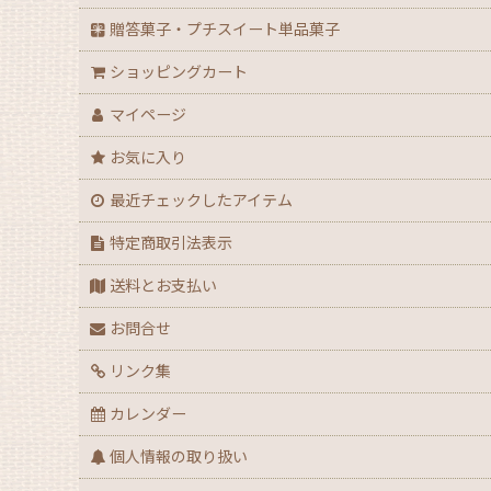
【ハロウィン】★全力応援★グッズ★
贈答菓子・プチスイート単品菓子
ショッピングカート
【アウトレット】ハロウィン
マイページ
【２０２６年】クリスマスデコ箱・ノエル箱・ト
お気に入り
【クリスマス】ミニデコ箱トレー付き＜3号 4号 
最近チェックしたアイテム
【クリスマス】ノエル箱
特定商取引法表示
送料とお支払い
【クリスマス】シュトーレン（箱・袋）
お問合せ
【クリスマス】★全力応援！X’masグッズ
リンク集
【アウトレット】クリスマス
カレンダー
個人情報の取り扱い
【通年】迎春・お祝い・だるま・花柄