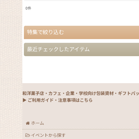
0
件
表示数
:
特集で絞り込む
在庫あり
並び順
:
最近チェックしたアイテム
【夏】さわやかパッケージ
【銘菓撰29・秋冬】洋菓子ギフト（贈答）
【銘菓撰29・秋冬】和菓子ギフト（贈答）
和洋菓子店・カフェ・企業・学校向け包装資材・ギフトパ
【銘菓撰29・秋冬】菓子単品・プチギフト
▶ ご利用ガイド・注意事項はこちら
【通年】焼菓子/ギフト・単品
ホーム
【秋】秋のおすすめパッケージ
イベントから探す