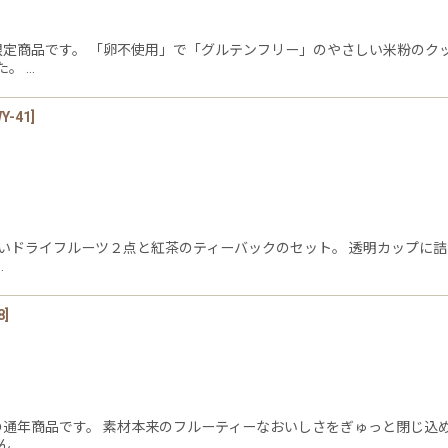
限定商品です。 「卵不使用」で「グルテンフリー」のやさしい米粉のク
。 …
Y-41
]
良いドライフルーツ２点と紅茶のティーバックのセット。 透明カップに詰
…
8
]
の通年商品です。 素材本来のフルーティーなおいしさをぎゅっと閉じ込
ん…