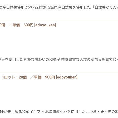
県産自然薯使用 選べる2種類 茨城県産自然薯を使用した「自然薯かりん
個 ／単価 600円
[
edoyoukan
]
の紫花豆を使用した素朴な味わいの和菓子 栄養豊富な大粒の紫花豆を蜜で
1ロット：20個 ／単価 900円
[
edoyoukan
]
の味が楽しめる和菓子ギフト 北海道産小豆を使用した、小倉・栗・塩の