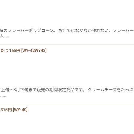
気のフレーバーポップコーン。 お店ではなかなか作れない、フレーバー
リ、…
たり165円
[
WY-42WY43
]
上旬〜3月下旬まで販売の期間限定商品です。 クリームチーズをたっぷ
、…
375円
[
WY-40
]