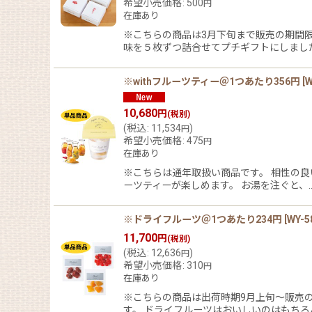
希望小売価格
:
500
円
在庫あり
※こちらの商品は3月下旬まで販売の期間
味を５枚ずつ詰合せてプチギフトにしました
※withフルーツティー＠1つあたり356円
[
W
10,680
円
(税別)
(
税込
:
11,534
)
円
希望小売価格
:
475
円
在庫あり
※こちらは通年取扱い商品です。 相性の
ーツティーが楽しめます。 お湯を注ぐと、
※ドライフルーツ＠1つあたり234円
[
WY-5
11,700
円
(税別)
(
税込
:
12,636
)
円
希望小売価格
:
310
円
在庫あり
※こちらの商品は出荷時期9月上旬〜販売
す。 ドライフルーツはおいしいのはもちろ