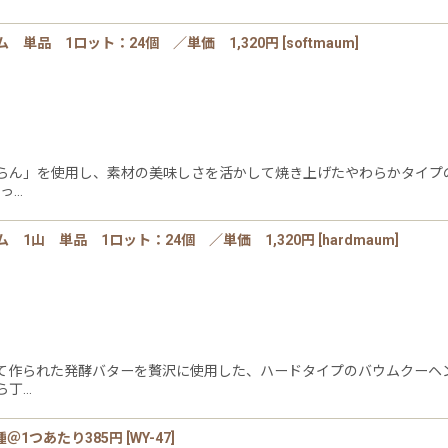
単品 1ロット：24個 ／単価 1,320円
[
softmaum
]
らん」を使用し、素材の美味しさを活かして焼き上げたやわらかタイプの
っ…
1山 単品 1ロット：24個 ／単価 1,320円
[
hardmaum
]
て作られた発酵バターを贅沢に使用した、ハードタイプのバウムクーヘ
ら丁…
＠1つあたり385円
[
WY-47
]