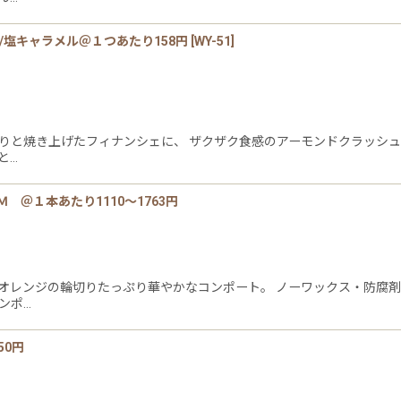
/塩キャラメル＠１つあたり158円
[
WY-51
]
とりと焼き上げたフィナンシェに、 ザクザク食感のアーモンドクラッシュ
と…
＠１本あたり1110〜1763円
産オレンジの輪切りたっぷり華やかなコンポート。 ノーワックス・防腐
ンポ…
50円