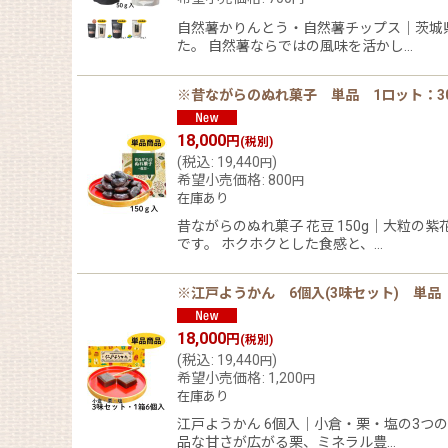
自然薯かりんとう・自然薯チップス｜茨城
た。 自然薯ならではの風味を活かし…
※昔ながらのぬれ菓子 単品 1ロット：30
18,000
円
(税別)
(
税込
:
19,440
)
円
希望小売価格
:
800
円
在庫あり
昔ながらのぬれ菓子 花豆 150g｜大粒
です。 ホクホクとした食感と、…
※江戸ようかん 6個入(3味セット) 単品 
18,000
円
(税別)
(
税込
:
19,440
)
円
希望小売価格
:
1,200
円
在庫あり
江戸ようかん 6個入｜小倉・栗・塩の3つ
品な甘さが広がる栗、ミネラル豊…