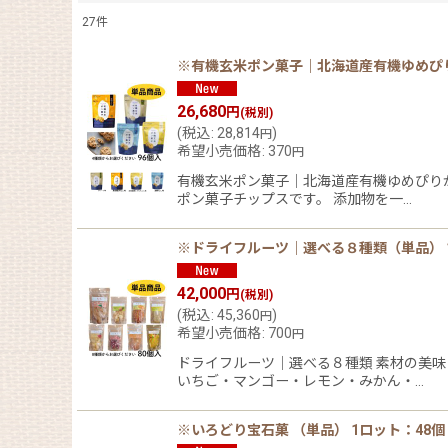
27
件
表示数
:
※有機玄米ポン菓子｜北海道産有機ゆめぴり
在庫あり
26,680
円
(税別)
(
税込
:
28,814
)
円
希望小売価格
:
370
円
並び順
:
有機玄米ポン菓子｜北海道産有機ゆめぴり
ポン菓子チップスです。 添加物を一…
※ドライフルーツ｜選べる８種類（単品） 1
42,000
円
(税別)
(
税込
:
45,360
)
円
希望小売価格
:
700
円
ドライフルーツ｜選べる８種類 素材の美
いちご・マンゴー・レモン・みかん・…
※いろどり宝石菓 （単品） 1ロット：48