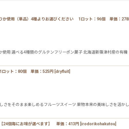
か使用（単品）4種よりお選びください 1ロット：96個 単価：278
か使用 選べる4種類のグルテンフリーポン菓子 北海道新篠津村産の有
絞り込む
ロット：80個 単価：525円
[
dryfluit
]
味しさをそのまま楽しめるフルーツスイーツ 果物本来の美味しさを活かし
個【24個毎にお味が選べます】 単価：413円
[
irodorikohakutou
]