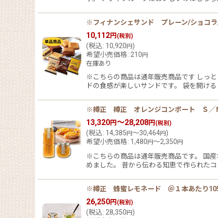
※フィナンシェサンド プレーン/ショコラ
10,112
円
(税別)
(
税込
:
10,920
)
円
希望小売価格
:
210
円
在庫あり
※こちらの商品は通年販売商品です しっ
ドの食感が楽しいサンドです。 袋を開ける
※樽正 樽正 オレンジコンポート Ｓ／Ｍ 
13,320
～28,208
円
円
(税別)
(
税込
:
14,385
～30,464
)
円
円
希望小売価格
:
1,480
～2,350
円
円
※こちらの商品は通年販売商品です。 国
めました。 昔から伝わる知恵で作られたコ
※樽正 蜂蜜レモネード ＠１本あたり10
26,250
円
(税別)
(
税込
:
28,350
)
円