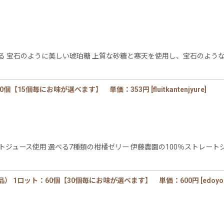
しめる 宝石のように美しい琥珀糖 上質な砂糖と寒天を使用し、宝石のよう
0個【15個毎にお味が選べます】 単価：353円
[
fluitkantenjyure
]
レートジュース使用 選べる7種類の柑橘ゼリー 伊藤農園の100％ストレ
 1ロット：60個【30個毎にお味が選べます】 単価：600円
[
edoyo