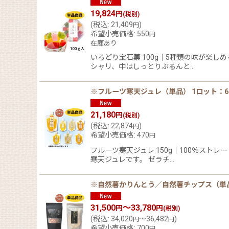
19,824
円
(税別)
(
税込
:
21,409
)
円
希望小売価格
:
550
円
在庫あり
いろどり宝石菓 100g｜5種類の味が楽
シャリ、中はしっとりぷるんと…
※フルーツ寒天ジュレ（単品） 1ロット：6
21,180
円
(税別)
(
税込
:
22,874
)
円
希望小売価格
:
470
円
フルーツ寒天ジュレ 150g｜100％スト
寒天ジュレです。 ゼラチ…
※自然薯かりんとう／自然薯チップス（単品）
31,500
～33,780
円
円
(税別)
(
税込
:
34,020
～36,482
)
円
円
希望小売価格
:
700
円