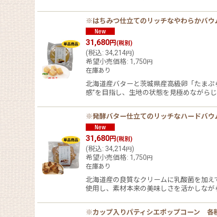
※はちみつ仕立てのリッチなやわらかバウム 
31,680
円
(税別)
(
税込
:
34,214
)
円
希望小売価格
:
1,750
円
在庫あり
北海道産バターと茨城県産高級卵「たまぷ
感”を目指し、生地の状態を見極めながらじ
※発酵バター仕立てのリッチなハードバウム 
31,680
円
(税別)
(
税込
:
34,214
)
円
希望小売価格
:
1,750
円
在庫あり
北海道産の良質なクリームに乳酸菌を加え
使用し、素材本来の美味しさを活かしなが
※カップ入りパティシエポップコーン 各種