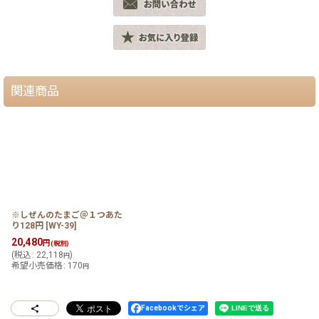
関連商品
※しぜんのたまご＠１つあた
り128円
[
WY-39
]
20,480
円
(税別)
(
税込
:
22,118
)
円
希望小売価格
:
170
円
Facebookでシェア