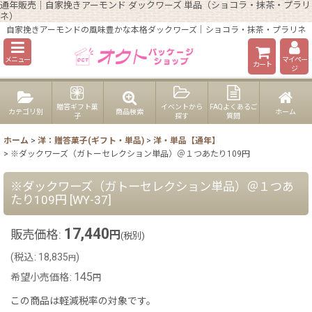
通年販売｜自家挽きアーモンド ダックワーズ 単品（ショコラ・抹茶・プラリ
ネ）
自家挽きアーモンドの風味豊かな本格ダックワーズ｜ショコラ・抹茶・プラリネ
メニュー
マイペー
カート
ジ
贈答ギフト菓
イベントから
FAQよくあるご
カテゴリ別
商品検索
ホーム
子
探す
質問
ホーム
>
洋：贈答菓子(ギフト・単品)
>
洋・単品【通年】
>
※ダックワーズ（ガトーセレクション単品）＠１つあたり109円
※ダックワーズ（ガトーセレクション単品）＠１つあ
たり109円
[
WY-37
]
17,440
販売価格
:
円
(税別)
(
税込
:
18,835
)
円
145
希望小売価格
:
円
この商品は軽減税率の対象です。