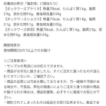
栄養成分表示「推定値」(1個当たり)
【ダックワーズプラリネ】熱量70kcal、たんぱく質1.6g、脂質
2.9g、炭水化物9.6g、食塩相当量0.04g
【ダックワーズショコラ】熱量71kcal、たんぱく質1.8g、脂質
3.1g、炭水化物9.1g、食塩相当量0.05g、
【ダックワーズ抹茶】熱量70kcal、たんぱく質1.6g、脂質2.9g、炭
水化物9.6g、食塩相当量0.04g、
期限残表示
賞味期限2分の1以上でのお届け
＜ご注意事項＞
・サンプルの発送にはお応えできません
・商品がお手元に届きましたら、すぐに注文と違ったものが送ら
れてきていないか、ご確認下さい。
・商品の品質には万全を期しておりますが、万一破損や汚損があ
る場合や、不良品、弊社の間違いによりご注文と違う内容の商品
が届けられた場合は、商品到着後、必ずすぐに電話でお知らせ下
さい。
・開封されてしまったものは返品をお受け出来ません。食品であ