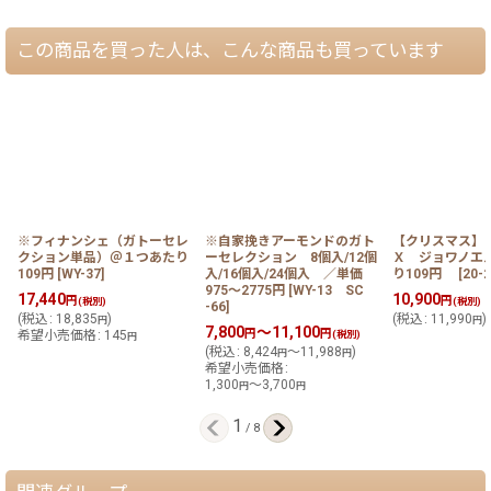
この商品を買った人は、こんな商品も買っています
※フィナンシェ（ガトーセレ
※自家挽きアーモンドのガト
【クリスマス】
クション単品）＠１つあたり
ーセレクション 8個入/12個
Ｘ ジョワノエ
109円
[
WY-37
]
入/16個入/24個入 ／単価
り109円
[
20-
975〜2775円
[
WY-13 SC
17,440
10,900
円
円
(税別)
(税別)
-66
]
(
税込
:
18,835
)
(
税込
:
11,990
)
円
円
7,800
～11,100
円
円
希望小売価格
:
145
(税別)
円
(
税込
:
8,424
～11,988
)
円
円
希望小売価格
:
1,300
～3,700
円
円
1
/
8