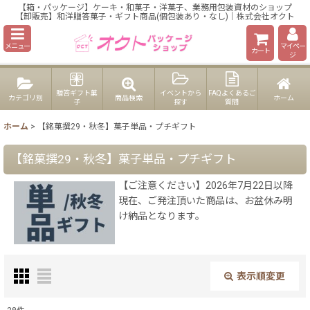
【箱・パッケージ】ケーキ・和菓子・洋菓子、業務用包装資材のショップ
【卸販売】和洋贈答菓子・ギフト商品(個包装あり・なし)｜株式会社オクト
メニュー
マイペー
カート
ジ
贈答ギフト菓
イベントから
FAQよくあるご
カテゴリ別
商品検索
ホーム
子
探す
質問
ホーム
>
【銘菓撰29・秋冬】菓子単品・プチギフト
【銘菓撰29・秋冬】菓子単品・プチギフト
【ご注意ください】2026年7月22日以降
現在、ご発注頂いた商品は、お盆休み明
け納品となります。
表示順変更
閉じる