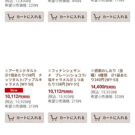
希望小売価格
:
170
(
税込
:
12,830
)
希望小売価格
:
490
円
円
円
希望小売価格
:
220
円
※アーモンドタルト
※フィナンシェサン
※感謝のしおり（各
＠1個あたり158円 ナ
ド プレーン/ショコラ/
種）6種類 ＠1袋あた
ッツタルト/アップルキ
塩キャラメル＠１つあ
り240円
[
WY-53
]
ャラメル
[
WY-50
]
たり158円
[
WY-51
]
14,400
円
(税別)
10,112
円
(税別)
(
税込
:
15,552
)
円
10,112
円
(
税込
:
10,920
)
希望小売価格
:
320
(税別)
円
円
希望小売価格
:
210
(
税込
:
10,920
)
円
円
希望小売価格
:
210
円