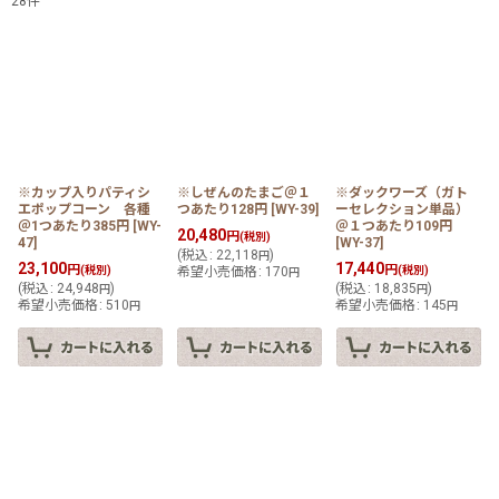
28
件
表示数
:
在庫あり
並び順
:
※カップ入りパティシ
※しぜんのたまご＠１
※ダックワーズ（ガト
エポップコーン 各種
つあたり128円
[
WY-39
]
ーセレクション単品）
絞り込む
＠1つあたり385円
[
WY-
＠１つあたり109円
20,480
円
(税別)
47
]
[
WY-37
]
(
税込
:
22,118
)
円
23,100
17,440
円
円
(税別)
希望小売価格
:
170
(税別)
円
(
税込
:
24,948
)
(
税込
:
18,835
)
円
円
希望小売価格
:
510
希望小売価格
:
145
円
円