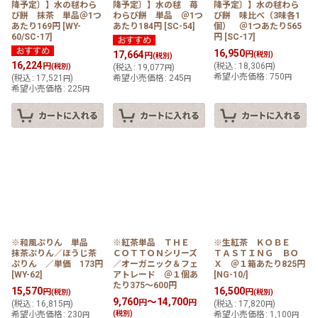
降予定〕】水の毬わら
降予定〕】水の毬 苺
降予定〕】水の毬わら
び餅 抹茶 単品＠1つ
わらび餅 単品 ＠1つ
び餅 味比べ（3味各1
あたり169円
[
WY-
あたり184円
[
SC-54
]
個） ＠1つあたり565
60/SC-17
]
円
[
SC-17
]
16,950
17,664
円
円
(税別)
(税別)
16,224
円
(
税込
:
18,306
)
(税別)
(
税込
:
19,077
)
円
円
希望小売価格
:
750
(
税込
:
17,521
)
希望小売価格
:
245
円
円
円
希望小売価格
:
225
円
※和風ぷりん 単品
※紅茶単品 ＴＨＥ
※生紅茶 ＫＯＢＥ
抹茶ぷりん／ほうじ茶
ＣＯＴＴＯＮシリーズ
ＴＡＳＴＩＮＧ ＢＯ
ぷりん ／単価 173円
／オーガニック＆フェ
Ｘ ＠１箱あたり825円
[
WY-62
]
アトレード ＠１個あ
[
NG-10/
]
たり375〜600円
15,570
16,500
円
円
(税別)
(税別)
9,760
～14,700
円
円
(
税込
:
16,815
)
(
税込
:
17,820
)
円
円
希望小売価格
:
230
(税別)
希望小売価格
:
1,100
円
円