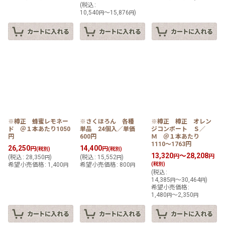
(
税込
:
10,540
～15,876
)
円
円
※樽正 蜂蜜レモネー
※さくほろん 各種
※樽正 樽正 オレン
ド ＠１本あたり1050
単品 24個入／単価
ジコンポート Ｓ／
円
600円
Ｍ ＠１本あたり
1110〜1763円
26,250
14,400
円
円
(税別)
(税別)
13,320
～28,208
円
円
(
税込
:
28,350
)
(
税込
:
15,552
)
円
円
希望小売価格
:
1,400
希望小売価格
:
800
(税別)
円
円
(
税込
:
14,385
～30,464
)
円
円
希望小売価格
:
1,480
～2,350
円
円