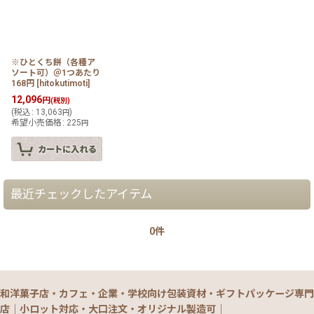
※ひとくち餅（各種ア
ソート可）＠1つあたり
168円
[
hitokutimoti
]
12,096
円
(税別)
(
税込
:
13,063
)
円
希望小売価格
:
225
円
最近チェックしたアイテム
0件
和洋菓子店・カフェ・企業・学校向け包装資材・ギフトパッケージ専門
店｜小ロット対応・大口注文・オリジナル製造可｜