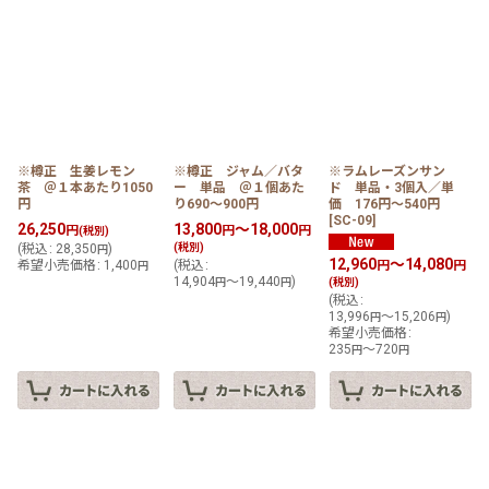
※樽正 生姜レモン
※樽正 ジャム／バタ
※ラムレーズンサン
茶 ＠１本あたり1050
ー 単品 ＠１個あた
ド 単品・3個入／単
円
り690〜900円
価 176円〜540円
[
SC-09
]
26,250
13,800
～18,000
円
円
円
(税別)
(
税込
:
28,350
)
(税別)
円
12,960
～14,080
希望小売価格
:
1,400
(
税込
:
円
円
円
14,904
～19,440
)
円
円
(税別)
(
税込
:
13,996
～15,206
)
円
円
希望小売価格
:
235
～720
円
円