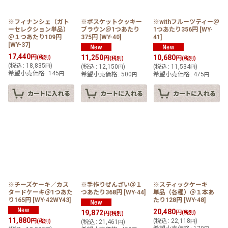
※フィナンシェ（ガト
※ボスケットクッキー
※withフルーツティー＠
ーセレクション単品）
ブラウン＠1つあたり
1つあたり356円
[
WY-
＠１つあたり109円
375円
[
WY-40
]
41
]
[
WY-37
]
17,440
円
11,250
10,680
(税別)
円
円
(税別)
(税別)
(
税込
:
18,835
)
円
(
税込
:
12,150
)
(
税込
:
11,534
)
円
円
希望小売価格
:
145
円
希望小売価格
:
500
希望小売価格
:
475
円
円
※チーズケーキ／カス
※手作りぜんざい＠１
※スティックケーキ
タードケーキ＠1つあた
つあたり368円
[
WY-44
]
単品（各種）＠１本あ
り165円
[
WY-42WY43
]
たり128円
[
WY-48
]
20,480
19,872
円
円
(税別)
(税別)
11,880
円
(
税込
:
22,118
)
(税別)
(
税込
:
21,461
)
円
円