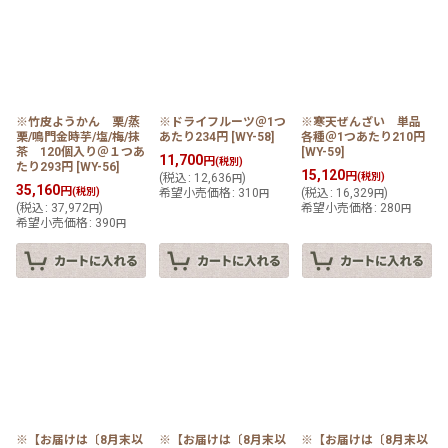
※竹皮ようかん 栗/蒸
※ドライフルーツ＠1つ
※寒天ぜんざい 単品
栗/鳴門金時芋/塩/梅/抹
あたり234円
[
WY-58
]
各種＠1つあたり210円
茶 120個入り＠１つあ
[
WY-59
]
11,700
円
(税別)
たり293円
[
WY-56
]
15,120
円
(
税込
:
12,636
)
(税別)
円
35,160
円
(税別)
希望小売価格
:
310
(
税込
:
16,329
)
円
円
(
税込
:
37,972
)
希望小売価格
:
280
円
円
希望小売価格
:
390
円
※【お届けは〔8月末以
※【お届けは〔8月末以
※【お届けは〔8月末以