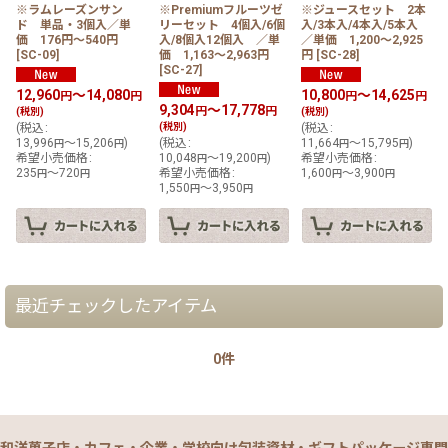
※ラムレーズンサン
※Premiumフルーツゼ
※ジュースセット 2本
ド 単品・3個入／単
リーセット 4個入/6個
入/3本入/4本入/5本入
価 176円〜540円
入/8個入12個入 ／単
／単価 1,200〜2,925
[
SC-09
]
価 1,163〜2,963円
円
[
SC-28
]
[
SC-27
]
12,960
～14,080
10,800
～14,625
円
円
円
円
9,304
～17,778
円
円
(税別)
(税別)
(
税込
:
(税別)
(
税込
:
13,996
～15,206
)
(
税込
:
11,664
～15,795
)
円
円
円
円
希望小売価格
:
10,048
～19,200
)
希望小売価格
:
円
円
235
～720
希望小売価格
:
1,600
～3,900
円
円
円
円
1,550
～3,950
円
円
最近チェックしたアイテム
0件