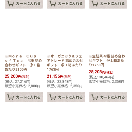
※Ｍｏｒｅ Ｃｕｐ
※オーガニック＆フェ
※生紅茶４種 詰め合わ
ｏｆ Ｔｅａ ４種 詰め
アトレード 詰め合わせ
せギフト ＠１箱あた
合わせギフト ＠１箱
ギフト ＠１箱あたり
り1763円
あたり2100円
1763円
28,208
円
(税別)
25,200
21,156
円
円
(税別)
(税別)
(
税込
:
30,464
)
円
(
税込
:
27,216
)
(
税込
:
22,848
)
希望小売価格
:
2,350
円
円
円
希望小売価格
:
2,800
希望小売価格
:
2,350
円
円