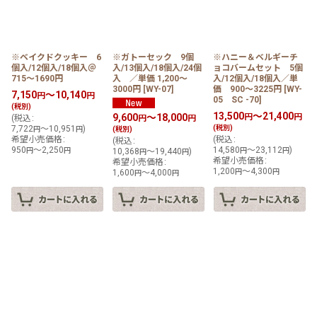
※ベイクドクッキー 6
※ガトーセック 9個
※ハニー＆ベルギーチ
個入/12個入/18個入＠
入/13個入/18個入/24個
ョコバームセット 5個
715〜1690円
入 ／単価 1,200〜
入/12個入/18個入／単
3000円
[
WY-07
]
価 900〜3225円
[
WY-
7,150
～10,140
円
円
05 SC -70
]
(税別)
13,500
～21,400
9,600
～18,000
円
円
(
税込
:
円
円
7,722
～10,951
)
(税別)
円
円
(税別)
希望小売価格
:
(
税込
:
(
税込
:
950
～2,250
14,580
～23,112
)
円
円
10,368
～19,440
)
円
円
円
円
希望小売価格
:
希望小売価格
:
1,200
～4,300
1,600
～4,000
円
円
円
円