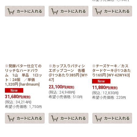
※発酵バター仕立ての
※カップ入りパティシ
※チーズケーキ／カス
リッチなハードバウ
エポップコーン 各種
タードケーキ＠1つあた
ム 1山 単品 1ロッ
＠1つあたり385円
[
WY-
り165円
[
WY-42WY43
]
ト：24個 ／単価
47
]
1,320円
[
hardmaum
]
23,100
円
11,880
(税別)
円
(税別)
(
税込
:
24,948
)
円
(
税込
:
12,830
)
円
31,680
円
希望小売価格
:
510
(税別)
円
希望小売価格
:
220
円
(
税込
:
34,214
)
円
希望小売価格
:
1,750
円