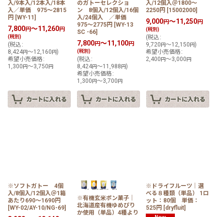
入/9本入/12本入/18本
のガトーセレクショ
入/12個入＠1800〜
入／単価 975〜2815
ン 8個入/12個入/16個
2250円
[
15002000
]
円
[
WY-11
]
入/24個入 ／単価
9,000
～11,250
円
円
975〜2775円
[
WY-13
7,800
～11,260
円
円
(税別)
SC -66
]
(税別)
(
税込
:
7,800
～11,100
円
円
(
税込
:
9,720
～12,150
)
円
円
8,424
～12,160
)
(税別)
希望小売価格
:
円
円
希望小売価格
:
(
税込
:
2,400
～3,000
円
円
1,300
～3,750
8,424
～11,988
)
円
円
円
円
希望小売価格
:
1,300
～3,700
円
円
※ソフトガトー 4個
※ドライフルーツ｜選
入/8個入/12個入＠1箱
べる８種類（単品） 1ロ
※有機玄米ポン菓子｜
あたり690〜1690円
ット：80個 単価：
北海道産有機ゆめぴり
[
WY-02/AY-10/NG-69
]
525円
[
dryfluit
]
か使用（単品）4種より