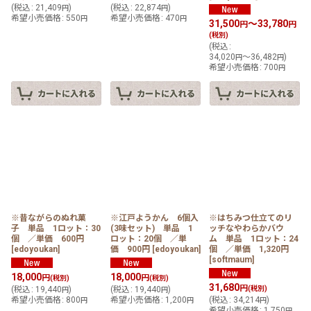
(
税込
:
21,409
)
(
税込
:
22,874
)
円
円
希望小売価格
:
550
希望小売価格
:
470
円
円
31,500
～33,780
円
円
(税別)
(
税込
:
34,020
～36,482
)
円
円
希望小売価格
:
700
円
※昔ながらのぬれ菓
※江戸ようかん 6個入
※はちみつ仕立てのリ
子 単品 1ロット：30
(3味セット) 単品 1
ッチなやわらかバウ
個 ／単価 600円
ロット：20個 ／単
ム 単品 1ロット：24
[
edoyoukan
]
価 900円
[
edoyoukan
]
個 ／単価 1,320円
[
softmaum
]
18,000
18,000
円
円
(税別)
(税別)
31,680
円
(
税込
:
19,440
)
(
税込
:
19,440
)
(税別)
円
円
希望小売価格
:
800
希望小売価格
:
1,200
(
税込
:
34,214
)
円
円
円
希望小売価格
:
1,750
円