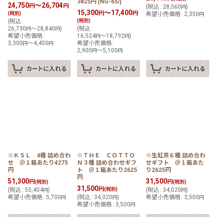
3825円
[
NG-65/
]
24,750
～26,704
円
円
(
税込
:
28,560
)
円
15,300
～17,400
円
円
(税別)
希望小売価格
:
2,350
円
(
税込
:
(税別)
26,730
～28,840
)
(
税込
:
円
円
希望小売価格
:
16,524
～18,792
)
円
円
3,300
～4,450
希望小売価格
:
円
円
2,900
～5,100
円
円
※ＫＳＬ 4種 詰め合わ
※ＴＨＥ ＣＯＴＴＯ
※生紅茶６種 詰め合わ
せ ＠１箱あたり4275
Ｎ３種 詰め合わせギフ
せギフト ＠１箱あた
円
ト ＠１箱あたり2625
り2625円
円
51,300
31,500
円
円
(税別)
(税別)
31,500
円
(
税込
:
55,404
)
(税別)
(
税込
:
34,020
)
円
円
希望小売価格
:
5,700
(
税込
:
34,020
)
希望小売価格
:
3,500
円
円
円
希望小売価格
:
3,500
円