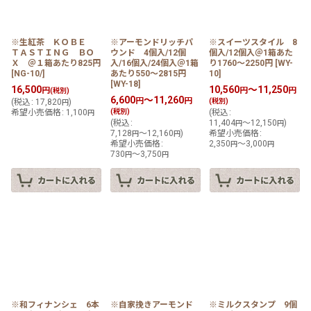
※生紅茶 ＫＯＢＥ
※アーモンドリッチパ
※スイーツスタイル 8
ＴＡＳＴＩＮＧ ＢＯ
ウンド 4個入/12個
個入/12個入＠1箱あた
Ｘ ＠１箱あたり825円
入/16個入/24個入＠1箱
り1760〜2250円
[
WY-
[
NG-10/
]
あたり550〜2815円
10
]
[
WY-18
]
16,500
10,560
～11,250
円
円
円
(税別)
6,600
～11,260
円
円
(
税込
:
17,820
)
(税別)
円
希望小売価格
:
1,100
(税別)
(
税込
:
円
(
税込
:
11,404
～12,150
)
円
円
7,128
～12,160
)
希望小売価格
:
円
円
希望小売価格
:
2,350
～3,000
円
円
730
～3,750
円
円
※和フィナンシェ 6本
※自家挽きアーモンド
※ミルクスタンプ 9個