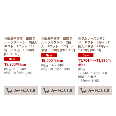
※銀座千疋屋 銀座フ
※銀座千疋屋 銀座フ
※ラムレーズンサン
ルーツクーヘン 8個入
ルーツカステラ 2個
ド ギフト 5個入・8
ギフト 1ロット：12
入 1ロット：30箱 ／
個入／単価 990円〜
箱 ／単価 1,650円
単価 500円
[
PGS-465
]
1,463円
[
SC-64
]
[
PGS-163
]
15,000
11,704
～11,880
円
円
円
(税別)
19,800
円
(税別)
(
税込
:
16,200
)
(税別)
円
(
税込
:
21,384
)
希望小売価格
:
670
(
税込
:
円
円
希望小売価格
:
2,200
12,640
～12,830
)
円
円
円
希望小売価格
:
1,320
～1,950
円
円