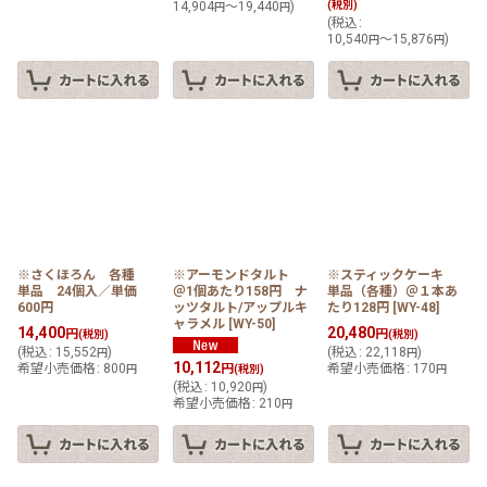
14,904
～19,440
)
(税別)
円
円
(
税込
:
10,540
～15,876
)
円
円
※さくほろん 各種
※アーモンドタルト
※スティックケーキ
単品 24個入／単価
＠1個あたり158円 ナ
単品（各種）＠１本あ
600円
ッツタルト/アップルキ
たり128円
[
WY-48
]
ャラメル
[
WY-50
]
14,400
20,480
円
円
(税別)
(税別)
(
税込
:
15,552
)
(
税込
:
22,118
)
円
円
10,112
希望小売価格
:
800
円
希望小売価格
:
170
円
(税別)
円
(
税込
:
10,920
)
円
希望小売価格
:
210
円