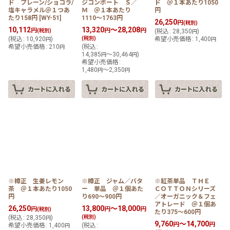
ド プレーン/ショコラ/
ジコンポート Ｓ／
ド ＠１本あたり1050
塩キャラメル＠１つあ
Ｍ ＠１本あたり
円
たり158円
[
WY-51
]
1110〜1763円
26,250
円
(税別)
10,112
13,320
～28,208
円
円
円
(税別)
(
税込
:
28,350
)
円
(
税込
:
10,920
)
(税別)
希望小売価格
:
1,400
円
円
希望小売価格
:
210
(
税込
:
円
14,385
～30,464
)
円
円
希望小売価格
:
1,480
～2,350
円
円
※樽正 生姜レモン
※樽正 ジャム／バタ
※紅茶単品 ＴＨＥ
茶 ＠１本あたり1050
ー 単品 ＠１個あた
ＣＯＴＴＯＮシリーズ
円
り690〜900円
／オーガニック＆フェ
アトレード ＠１個あ
26,250
13,800
～18,000
円
円
円
(税別)
たり375〜600円
(
税込
:
28,350
)
(税別)
円
9,760
～14,700
円
円
希望小売価格
:
1,400
(
税込
:
円