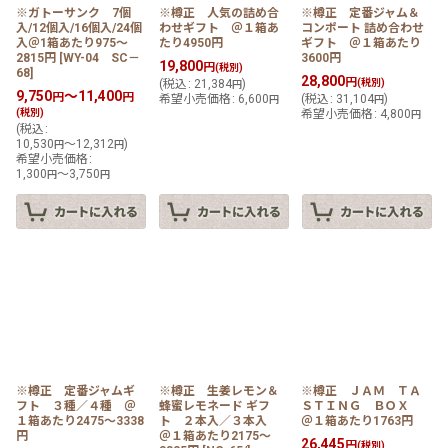
※ガトーサンク 7個
※樽正 人気の詰め合
※樽正 定番ジャム＆
入/12個入/16個入/24個
わせギフト ＠１箱あ
コンポート 詰め合わせ
入＠1箱あたり975〜
たり4950円
ギフト ＠１箱あたり
2815円
[
WY-04 SC－
3600円
19,800
円
(税別)
68
]
28,800
円
(
税込
:
21,384
)
(税別)
円
9,750
～11,400
円
円
希望小売価格
:
6,600
(
税込
:
31,104
)
円
円
(税別)
希望小売価格
:
4,800
円
(
税込
:
10,530
～12,312
)
円
円
希望小売価格
:
1,300
～3,750
円
円
※樽正 定番ジャムギ
※樽正 生姜レモン＆
※樽正 ＪＡＭ ＴＡ
フト ３種／４種 ＠
蜂蜜レモネード ギフ
ＳＴＩＮＧ ＢＯＸ
１箱あたり2475〜3338
ト ２本入／３本入
＠１箱あたり1763円
円
＠１箱あたり2175〜
26,445
円
(税別)