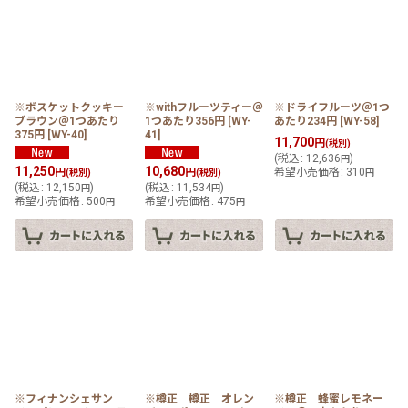
※ボスケットクッキー
※withフルーツティー＠
※ドライフルーツ＠1つ
ブラウン＠1つあたり
1つあたり356円
[
WY-
あたり234円
[
WY-58
]
375円
[
WY-40
]
41
]
11,700
円
(税別)
(
税込
:
12,636
)
円
11,250
10,680
円
円
希望小売価格
:
310
(税別)
(税別)
円
(
税込
:
12,150
)
(
税込
:
11,534
)
円
円
希望小売価格
:
500
希望小売価格
:
475
円
円
※フィナンシェサン
※樽正 樽正 オレン
※樽正 蜂蜜レモネー