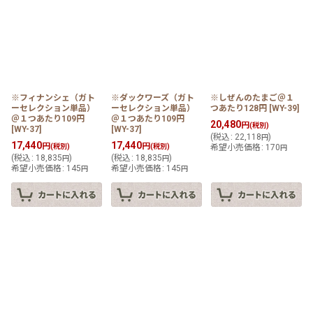
※フィナンシェ（ガト
※ダックワーズ（ガト
※しぜんのたまご＠１
ーセレクション単品）
ーセレクション単品）
つあたり128円
[
WY-39
]
＠１つあたり109円
＠１つあたり109円
20,480
円
(税別)
[
WY-37
]
[
WY-37
]
(
税込
:
22,118
)
円
17,440
17,440
円
円
(税別)
(税別)
希望小売価格
:
170
円
(
税込
:
18,835
)
(
税込
:
18,835
)
円
円
希望小売価格
:
145
希望小売価格
:
145
円
円