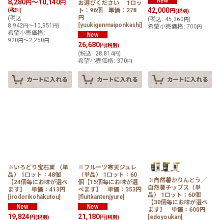
8,280
～10,140
円
円
お選びください 1ロッ
42,000
ト：96個 単価：278
(税別)
円
(税別)
円
(
税込
:
(
税込
:
45,360
)
円
[
yuukigenmaiponkashi
]
8,942
～10,951
)
円
円
希望小売価格
:
700
円
希望小売価格
:
920
～2,250
円
円
26,680
円
(税別)
(
税込
:
28,814
)
円
希望小売価格
:
370
円
※いろどり宝石菓 （単
※フルーツ寒天ジュレ
品） 1ロット：48個
（単品） 1ロット：60
※自然薯かりんとう／
【24個毎にお味が選べ
個【15個毎にお味が選
自然薯チップス（単
ます】 単価：413円
べます】 単価：353円
品） 1ロット：60個
[
irodorikohakutou
]
[
fluitkantenjyure
]
【30個毎にお味が選べ
ます】 単価：600円
19,824
21,180
[
edoyoukan
]
円
円
(税別)
(税別)