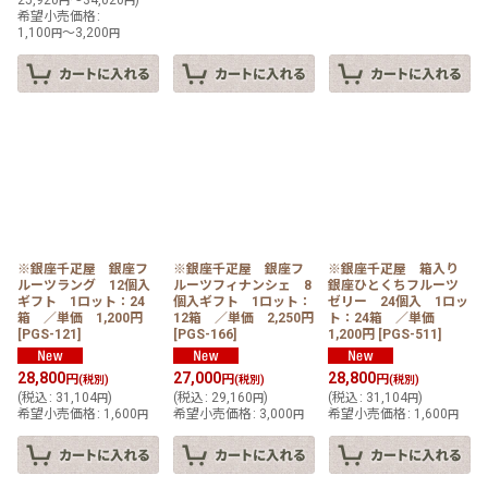
25,920
～34,020
)
円
円
希望小売価格
:
1,100
～3,200
円
円
※銀座千疋屋 銀座フ
※銀座千疋屋 銀座フ
※銀座千疋屋 箱入り
ルーツラング 12個入
ルーツフィナンシェ 8
銀座ひとくちフルーツ
ギフト 1ロット：24
個入ギフト 1ロット：
ゼリー 24個入 1ロッ
箱 ／単価 1,200円
12箱 ／単価 2,250円
ト：24箱 ／単価
[
PGS-121
]
[
PGS-166
]
1,200円
[
PGS-511
]
28,800
27,000
28,800
円
円
円
(税別)
(税別)
(税別)
(
税込
:
31,104
)
(
税込
:
29,160
)
(
税込
:
31,104
)
円
円
円
希望小売価格
:
1,600
希望小売価格
:
3,000
希望小売価格
:
1,600
円
円
円