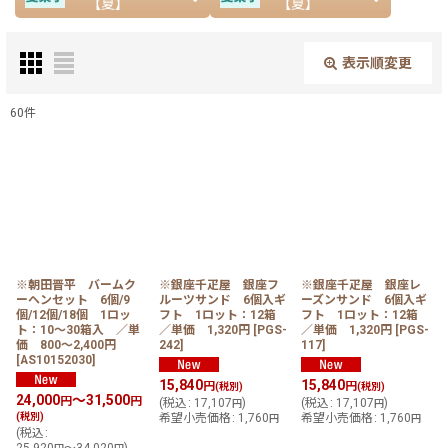
【夏】
【夏】
表示順変更
閉じる
60
件
サブカテゴリ
:
表示数
:
在庫あり
※朝田晋平 バームク
※銀座千疋屋 銀座フ
※銀座千疋屋 銀座レ
ーヘンセット 6個/9
ルーツサンド 6個入ギ
ーズンサンド 6個入ギ
並び順
:
個/12個/18個 1ロッ
フト 1ロット：12箱
フト 1ロット：12箱
ト：10〜30箱入 ／単
／単価 1,320円
[
PGS-
／単価 1,320円
[
PGS-
価 800〜2,400円
242
]
117
]
[
AS10152030
]
絞り込む
15,840
15,840
円
円
(税別)
(税別)
24,000
～31,500
円
円
(
税込
:
17,107
)
(
税込
:
17,107
)
円
円
(税別)
希望小売価格
:
1,760
希望小売価格
:
1,760
円
円
(
税込
: