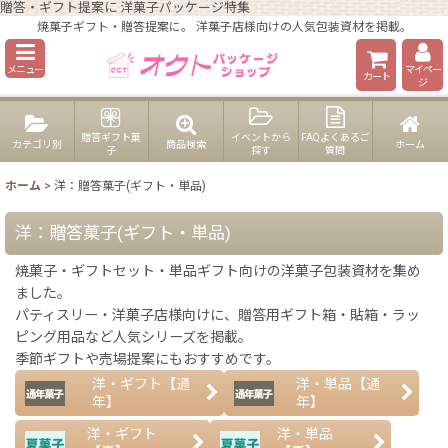
贈答・ギフト提案に 洋菓子パッケージ特集
焼菓子ギフト・贈答提案に。 洋菓子店様向けの人気包装資材を掲載。
メニュー
マイペー
カート
ジ
贈答ギフト菓
イベントから
FAQよくあるご
カテゴリ別
商品検索
ホーム
子
探す
質問
ホーム
>
洋：贈答菓子(ギフト・単品)
洋：贈答菓子(ギフト・単品)
焼菓子・ギフトセット・単品ギフト向けの洋菓子包装資材を集め
ました。
パティスリー・洋菓子店様向けに、贈答用ギフト箱・貼箱・ラッ
ピング用品など人気シリーズを掲載。
季節ギフトや売場提案にもおすすめです。
洋・ギフト【通
洋・単品【通
年】
年】
洋・ギフト
洋・単品