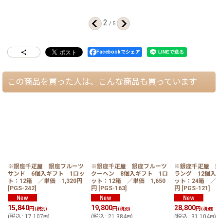
2
/
5
Facebookでシェア
この商品を買った人は、こんな商品も買っています
※銀座千疋屋 銀座フルーツ
※銀座千疋屋 銀座フルーツ
※銀座千疋屋 
サンド 6個入ギフト 1ロッ
クーヘン 8個入ギフト 1ロ
ラング 12個入
ト：12箱 ／単価 1,320円
ット：12箱 ／単価 1,650
ット：24箱 ／単
[
PGS-242
]
円
[
PGS-163
]
円
[
PGS-121
]
15,840
19,800
28,800
円
円
円
(税別)
(税別)
(税別)
(
税込
:
17,107
)
(
税込
:
21,384
)
(
税込
:
31,104
)
円
円
円