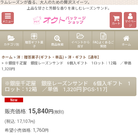
ラムレーズンが香る、大人のための贅沢スイーツ。
上品な甘さと芳醇な香りを楽しむレーズンサンド。
メニュー
マイペー
カート
ジ
贈答ギフト菓
イベントから
FAQよくあるご
カテゴリ別
商品検索
ホーム
子
探す
質問
ホーム
>
洋：贈答菓子(ギフト・単品)
>
洋・ギフト【通年】
>
※銀座千疋屋 銀座レーズンサンド 6個入ギフト 1ロット：12箱 ／単価
1,320円
※銀座千疋屋 銀座レーズンサンド 6個入ギフト 1
ロット：12箱 ／単価 1,320円
[
PGS-117
]
15,840
販売価格
:
円
(税別)
(
税込
:
17,107
)
円
1,760
希望小売価格
:
円