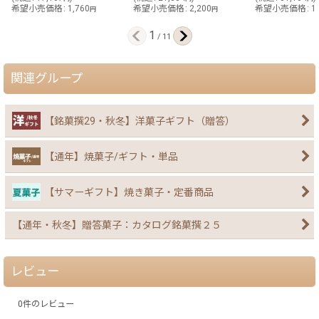
希望小売価格
:
1,760
希望小売価格
:
2,200
希望小売価格
:
1
円
円
1
/
11
関連グループ
【銘菓撰29・秋冬】洋菓子ギフト（贈答）
【通年】焼菓子/ギフト・単品
【サマーギフト】焼き菓子・定番商品
【通年・秋冬】贈答菓子：カタログ銘菓撰２５
レビュー
0
件のレビュー