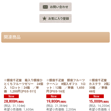
関連商品
ツ
※銀座千疋屋 箱入り銀座ひ
※銀座千疋屋 銀座フルーツ
※銀座千疋屋 
とくちフルーツゼリー 24個
クーヘン 8個入ギフト 1ロ
カステラ 2個
入 1ロット：24箱 ／単
ット：12箱 ／単価 1,650
30箱 ／単価 5
価 1,200円
[
PGS-511
]
円
[
PGS-163
]
465
]
28,800
19,800
15,000
円
円
円
(税別)
(税別)
(税別)
(
税込
:
31,104
)
(
税込
:
21,384
)
(
税込
:
16,200
)
円
円
円
希望小売価格
:
1,600
希望小売価格
:
2,200
希望小売価格
:
6
円
円