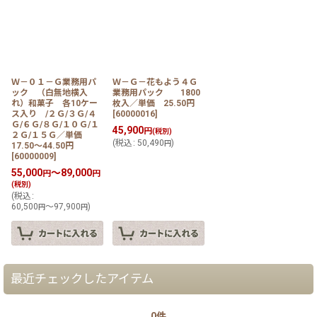
在庫あり
並び順
:
Ｗ－０１－Ｇ業務用パ
Ｗ－Ｇ－花もよう４Ｇ
ック （白無地横入
業務用パック 1800
絞り込む
れ）和菓子 各10ケー
枚入／単価 25.50円
ス入り /２Ｇ/３Ｇ/４
[
60000016
]
Ｇ/６Ｇ/８Ｇ/１０Ｇ/１
45,900
円
(税別)
２Ｇ/１５Ｇ／単価
(
税込
:
50,490
)
円
17.50〜44.50円
[
60000009
]
55,000
～89,000
円
円
(税別)
(
税込
:
60,500
～97,900
)
円
円
最近チェックしたアイテム
0件