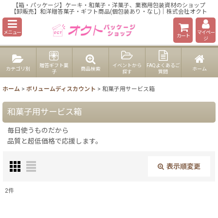
【箱・パッケージ】ケーキ・和菓子・洋菓子、業務用包装資材のショップ
【卸販売】和洋贈答菓子・ギフト商品(個包装あり・なし)｜株式会社オクト
メニュー
マイペー
カート
ジ
贈答ギフト菓
イベントから
FAQよくあるご
カテゴリ別
商品検索
ホーム
子
探す
質問
ホーム
>
ボリュームディスカウント
>
和菓子用サービス箱
和菓子用サービス箱
毎日使うものだから
品質と超低価格で応援します。
表示順変更
閉じる
2
件
表示数
: