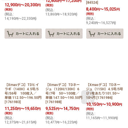
12,600
～17,200
円
円
[
84524
]
12,900
～20,300
円
円
(税別)
8,400
～15,025
円
円
(税別)
(
税込
:
(
税込
:
13,860
～18,920
)
(税別)
円
円
14,190
～22,330
)
(
税込
:
円
円
9,240
～16,527
)
円
円
【Xmasデコ】TDヒイ
【Xmasデコ】TDネー
【Xmasデコ】TDネー
ラギ（140H）4.5号/5
ジュ（120H/130H）6
ジュ（115H）4.5号/5号
号/S6号 100枚入／
号/7号 50〜100枚／
＠1枚あたり101.50〜
単価 112.50〜196.50円
単価 147.50〜190.50円
109円
[
1761986
]
[
1761983
]
[
1761988
]
10,150
～10,900
円
円
11,250
～19,650
9,525
～14,750
円
円
円
円
(税別)
(税別)
(税別)
(
税込
:
(
税込
:
(
税込
:
11,165
～11,990
)
円
円
12,375
～21,615
)
10,477
～16,225
)
円
円
円
円