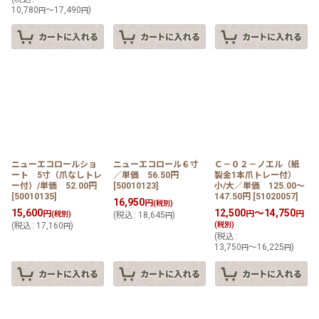
10,780
～17,490
)
円
円
ニューエコロールショ
ニューエコロール６寸
Ｃ－０２－ノエル（紙
ート 5寸（爪なしトレ
／単価 56.50円
製金1本爪トレー付）
ー付）/単価 52.00円
[
50010123
]
小/大／単価 125.00〜
[
50010135
]
147.50円
[
51020057
]
16,950
円
(税別)
15,600
12,500
～14,750
円
円
円
(税別)
(
税込
:
18,645
)
円
(
税込
:
17,160
)
(税別)
円
(
税込
:
13,750
～16,225
)
円
円