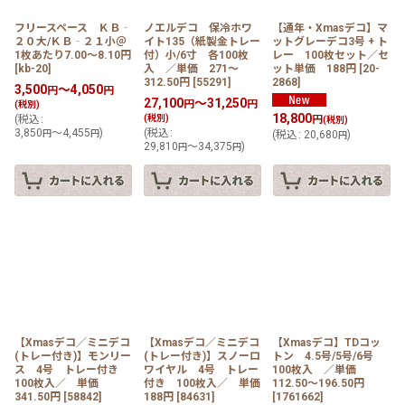
フリースペース ＫＢ‐
ノエルデコ 保冷ホワ
【通年・Xmasデコ】マ
２０大/ＫＢ‐２１小＠
イト135（紙製金トレー
ットグレーデコ3号 + ト
1枚あたり7.00〜8.10円
付）小/6寸 各100枚
レー 100枚セット／セ
[
kb-20
]
入 ／単価 271〜
ット単価 188円
[
20-
312.50円
[
55291
]
2868
]
3,500
～4,050
円
円
27,100
～31,250
円
円
(税別)
18,800
(
税込
:
(税別)
円
(税別)
3,850
～4,455
)
(
税込
:
円
円
(
税込
:
20,680
)
円
29,810
～34,375
)
円
円
【Xmasデコ／ミニデコ
【Xmasデコ／ミニデコ
【Xmasデコ】TDコッ
(トレー付き)】モンリー
(トレー付き)】スノーロ
トン 4.5号/5号/6号
ス 4号 トレー付き
ワイヤル 4号 トレー
100枚入 ／単価
100枚入／ 単価
付き 100枚入／ 単価
112.50〜196.50円
341.50円
[
58842
]
188円
[
84631
]
[
1761662
]