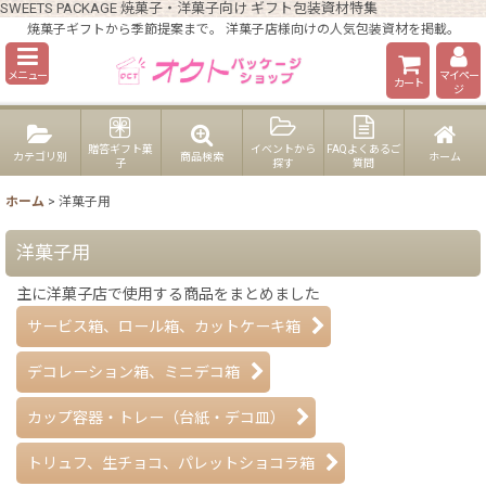
SWEETS PACKAGE 焼菓子・洋菓子向け ギフト包装資材特集
焼菓子ギフトから季節提案まで。 洋菓子店様向けの人気包装資材を掲載。
メニュー
マイペー
カート
ジ
贈答ギフト菓
イベントから
FAQよくあるご
カテゴリ別
商品検索
ホーム
子
探す
質問
ホーム
>
洋菓子用
洋菓子用
主に洋菓子店で使用する商品をまとめました
サービス箱、ロール箱、カットケーキ箱
デコレーション箱、ミニデコ箱
カップ容器・トレー（台紙・デコ皿）
トリュフ、生チョコ、パレットショコラ箱