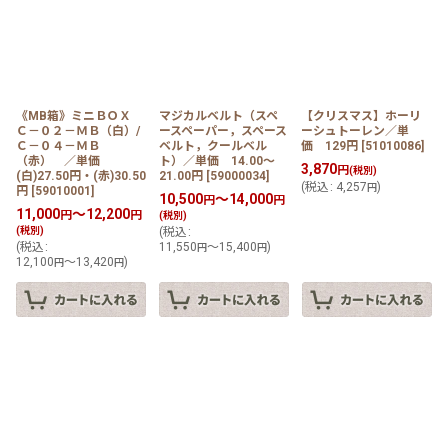
《MB箱》ミニＢＯＸ
マジカルベルト（スペ
【クリスマス】ホーリ
Ｃ－０２－ＭＢ（白）/
ースペーパー，スペース
ーシュトーレン／単
Ｃ－０４－ＭＢ
ベルト，クールベル
価 129円
[
51010086
]
（赤） ／単価
ト）／単価 14.00〜
3,870
円
(税別)
(白)27.50円・(赤)30.50
21.00円
[
59000034
]
(
税込
:
4,257
)
円
円
[
59010001
]
10,500
～14,000
円
円
11,000
～12,200
円
円
(税別)
(税別)
(
税込
:
(
税込
:
11,550
～15,400
)
円
円
12,100
～13,420
)
円
円