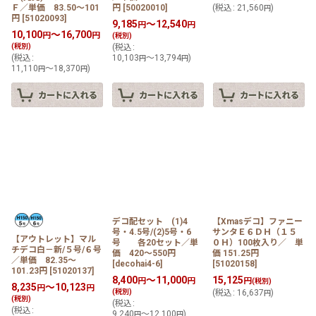
Ｆ／単価 83.50〜101
円
[
50020010
]
(
税込
:
21,560
)
円
円
[
51020093
]
9,185
～12,540
円
円
10,100
～16,700
円
円
(税別)
(税別)
(
税込
:
(
税込
:
10,103
～13,794
)
円
円
11,110
～18,370
)
円
円
デコ配セット (1)4
【Xmasデコ】ファニー
号・4.5号/(2)5号・6
サンタＥ６ＤＨ（１５
【アウトレット】マル
号 各20セット／単
０Ｈ）100枚入り／ 単
チデコ白－新/５号/６号
価 420〜550円
価 151.25円
／単価 82.35〜
[
decohai4-6
]
[
51020158
]
101.23円
[
51020137
]
8,400
～11,000
15,125
円
円
円
(税別)
8,235
～10,123
円
円
(税別)
(
税込
:
16,637
)
円
(税別)
(
税込
:
(
税込
:
9,240
～12,100
)
円
円