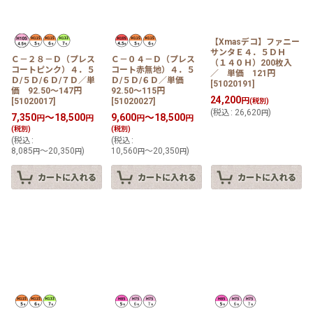
【Xmasデコ】ファニー
サンタＥ４．５ＤＨ
Ｃ－２８－Ｄ（プレス
Ｃ－０４－Ｄ（プレス
（１４０Ｈ）200枚入
コートピンク）４．５
コート赤無地）４．５
／ 単価 121円
Ｄ/５Ｄ/６Ｄ/７Ｄ／単
Ｄ/５Ｄ/６Ｄ／単価
[
51020191
]
価 92.50〜147円
92.50〜115円
24,200
円
[
51020017
]
[
51020027
]
(税別)
(
税込
:
26,620
)
円
7,350
～18,500
9,600
～18,500
円
円
円
円
(税別)
(税別)
(
税込
:
(
税込
:
8,085
～20,350
)
10,560
～20,350
)
円
円
円
円