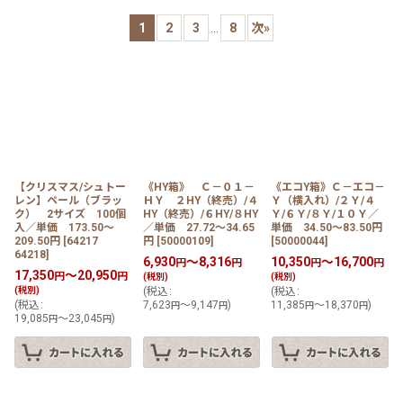
サブカテゴリ
:
1
2
3
...
8
次
»
表示数
:
在庫あり
並び順
:
【クリスマス/シュトー
《HY箱》 Ｃ－０１－
《エコY箱》Ｃ－エコ－
レン】ペール（ブラッ
ＨＹ ２HY（終売）/４
Ｙ（横入れ）/２Ｙ/４
ク） 2サイズ 100個
HY（終売）/６HY/８HY
Ｙ/６Ｙ/８Ｙ/１０Ｙ／
入／単価 173.50〜
／単価 27.72〜34.65
単価 34.50〜83.50円
絞り込む
209.50円
[
64217
円
[
50000109
]
[
50000044
]
64218
]
6,930
～8,316
10,350
～16,700
円
円
円
円
17,350
～20,950
円
円
(税別)
(税別)
(税別)
(
税込
:
(
税込
:
(
税込
:
7,623
～9,147
)
11,385
～18,370
)
円
円
円
円
19,085
～23,045
)
円
円