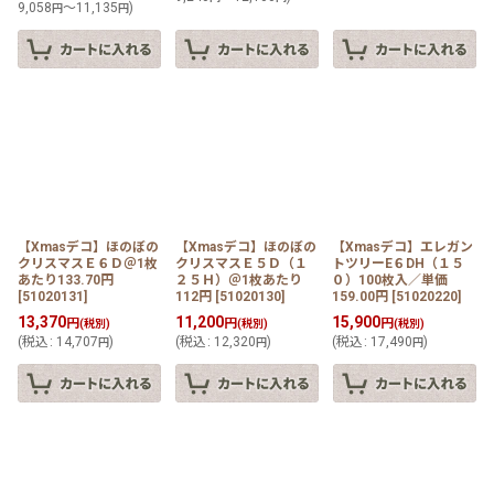
9,058
～11,135
)
円
円
【Xmasデコ】ほのぼの
【Xmasデコ】ほのぼの
【Xmasデコ】エレガン
クリスマスＥ６Ｄ＠1枚
クリスマスＥ５Ｄ（１
トツリーE６DH（１５
あたり133.70円
２５Ｈ）＠1枚あたり
０）100枚入／単価
[
51020131
]
112円
[
51020130
]
159.00円
[
51020220
]
13,370
11,200
15,900
円
円
円
(税別)
(税別)
(税別)
(
税込
:
14,707
)
(
税込
:
12,320
)
(
税込
:
17,490
)
円
円
円