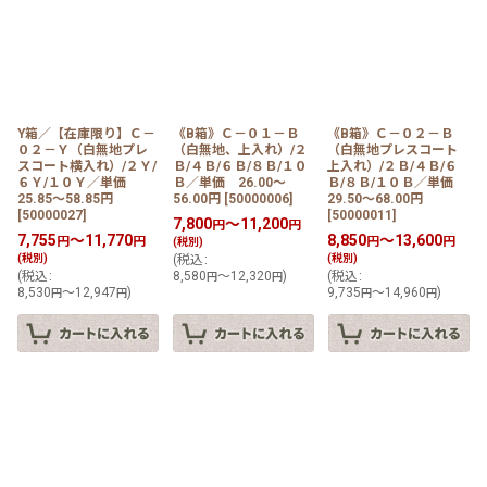
Y箱／【在庫限り】Ｃ－
《B箱》Ｃ－０１－Ｂ
《B箱》Ｃ－０２－Ｂ
０２－Ｙ（白無地プレ
（白無地、上入れ）/２
（白無地プレスコート
スコート横入れ）/２Ｙ/
Ｂ/４Ｂ/６Ｂ/８Ｂ/１０
上入れ）/２Ｂ/４Ｂ/６
６Ｙ/１０Ｙ／単価
Ｂ／単価 26.00〜
Ｂ/８Ｂ/１０Ｂ／単価
25.85〜58.85円
56.00円
[
50000006
]
29.50〜68.00円
[
50000027
]
[
50000011
]
7,800
～11,200
円
円
7,755
～11,770
8,850
～13,600
円
円
円
円
(税別)
(税別)
(
税込
:
(税別)
(
税込
:
8,580
～12,320
)
(
税込
:
円
円
8,530
～12,947
)
9,735
～14,960
)
円
円
円
円