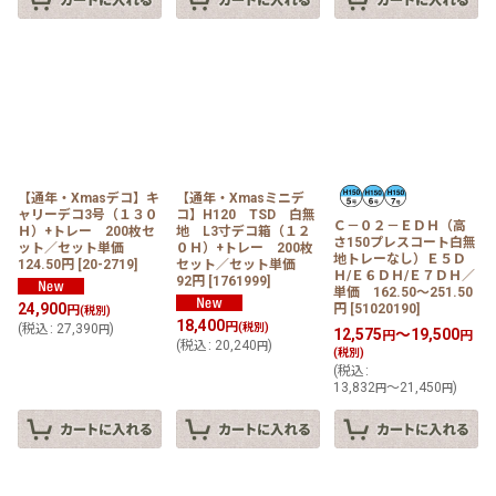
【通年・Xmasデコ】キ
【通年・Xmasミニデ
ャリーデコ3号（１３０
コ】H120 TSD 白無
Ｃ－０２－ＥＤＨ（高
Ｈ）+トレー 200枚セ
地 L3寸デコ箱（１２
さ150プレスコート白無
ット／セット単価
０Ｈ）+トレー 200枚
地トレーなし）Ｅ５Ｄ
124.50円
[
20-2719
]
セット／セット単価
Ｈ/Ｅ６ＤＨ/Ｅ７ＤＨ／
92円
[
1761999
]
単価 162.50〜251.50
24,900
円
[
51020190
]
円
(税別)
18,400
円
(
税込
:
27,390
)
(税別)
円
12,575
～19,500
円
円
(
税込
:
20,240
)
円
(税別)
(
税込
:
13,832
～21,450
)
円
円