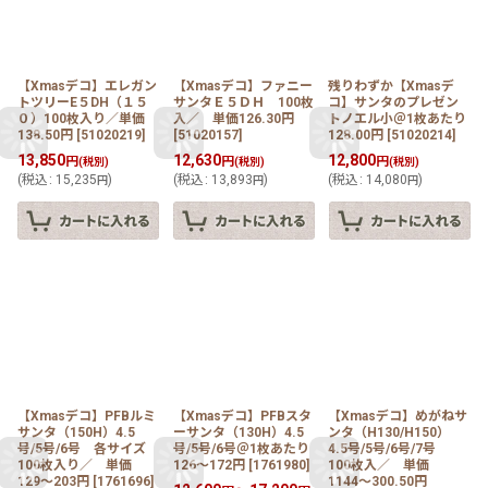
【Xmasデコ】エレガン
【Xmasデコ】ファニー
残りわずか【Xmasデ
トツリーE５DH（１５
サンタＥ５ＤＨ 100枚
コ】サンタのプレゼン
０）100枚入り／単価
入／ 単価126.30円
トノエル小＠1枚あたり
138.50円
[
51020219
]
[
51020157
]
128.00円
[
51020214
]
13,850
12,630
12,800
円
円
円
(税別)
(税別)
(税別)
(
税込
:
15,235
)
(
税込
:
13,893
)
(
税込
:
14,080
)
円
円
円
【Xmasデコ】PFBルミ
【Xmasデコ】PFBスタ
【Xmasデコ】めがねサ
サンタ（150H）4.5
ーサンタ（130H）4.5
ンタ（H130/H150）
号/5号/6号 各サイズ
号/5号/6号＠1枚あたり
4.5号/5号/6号/7号
100枚入り／ 単価
126〜172円
[
1761980
]
100枚入／ 単価
129〜203円
[
1761696
]
1144〜300.50円