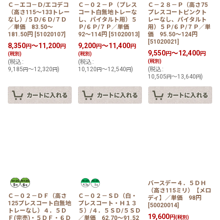
Ｃ－エコ－Ｄ/エコデコ
Ｃ－０２－Ｐ（プレス
Ｃ－２８－Ｐ（高さ75
（高さ115〜133トレー
コート白無地トレーな
プレスコートピンクト
なし）/５Ｄ/６Ｄ/７Ｄ
し、パイタルト用）５
レーなし、パイタルト
／単価 83.50〜
Ｐ/６Ｐ/７Ｐ／単価
用）５Ｐ/６Ｐ/７Ｐ／単
181.50円
[
51020107
]
92〜114円
[
51020013
]
価 95.50〜124円
[
51020021
]
8,350
～11,200
9,200
～11,400
円
円
円
円
9,550
～12,400
円
円
(税別)
(税別)
(
税込
:
(
税込
:
(税別)
9,185
～12,320
)
10,120
～12,540
)
(
税込
:
円
円
円
円
10,505
～13,640
)
円
円
バースデー４．５ＤＨ
（高さ115ミリ）【メロ
Ｃ－０２－ＤＦ（高さ
Ｃ－０２－ＳＤ（白・
ディ】／単価 98円
125プレスコート白無地
プレスコート・Ｈ１３
[
50020014
]
トレーなし）４．５Ｄ
５）/４．５ＳＤ/５ＳＤ
19,600
円
Ｆ(完売)・５ＤＦ・６Ｄ
／単価 62.70〜91.52
(税別)