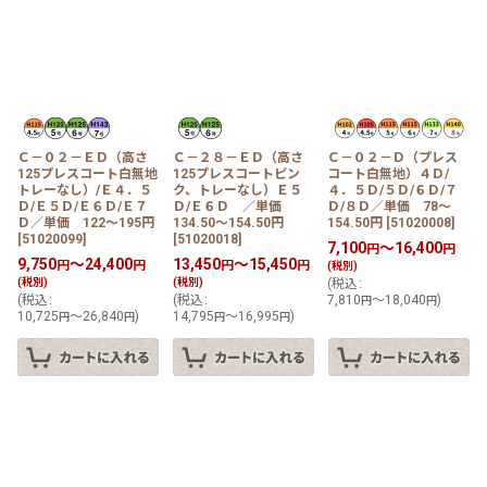
Ｃ－０２－ＥＤ（高さ
Ｃ－２８－ＥＤ（高さ
Ｃ－０２－Ｄ（プレス
125プレスコート白無地
125プレスコートピン
コート白無地）４Ｄ/
トレーなし）/Ｅ４．５
ク、トレーなし）Ｅ５
４．５Ｄ/５Ｄ/６Ｄ/７
Ｄ/Ｅ５Ｄ/Ｅ６Ｄ/Ｅ７
Ｄ/Ｅ６Ｄ ／単価
Ｄ/８Ｄ／単価 78〜
Ｄ／単価 122〜195円
134.50〜154.50円
154.50円
[
51020008
]
[
51020099
]
[
51020018
]
7,100
～16,400
円
円
9,750
～24,400
13,450
～15,450
円
円
円
円
(税別)
(税別)
(税別)
(
税込
:
(
税込
:
(
税込
:
7,810
～18,040
)
円
円
10,725
～26,840
)
14,795
～16,995
)
円
円
円
円