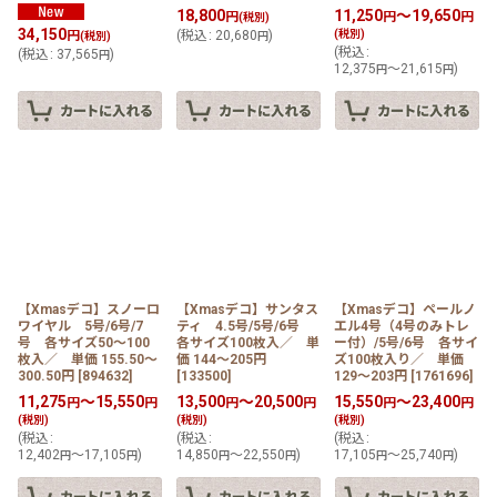
18,800
11,250
～19,650
円
円
円
(税別)
34,150
円
(
税込
:
20,680
)
(税別)
(税別)
円
(
税込
:
(
税込
:
37,565
)
円
12,375
～21,615
)
円
円
【Xmasデコ】スノーロ
【Xmasデコ】サンタス
【Xmasデコ】ペールノ
ワイヤル 5号/6号/7
ティ 4.5号/5号/6号
エル4号（4号のみトレ
号 各サイズ50〜100
各サイズ100枚入／ 単
ー付）/5号/6号 各サイ
枚入／ 単価 155.50〜
価 144〜205円
ズ100枚入り／ 単価
300.50円
[
894632
]
[
133500
]
129〜203円
[
1761696
]
11,275
～15,550
13,500
～20,500
15,550
～23,400
円
円
円
円
円
円
(税別)
(税別)
(税別)
(
税込
:
(
税込
:
(
税込
:
12,402
～17,105
)
14,850
～22,550
)
17,105
～25,740
)
円
円
円
円
円
円