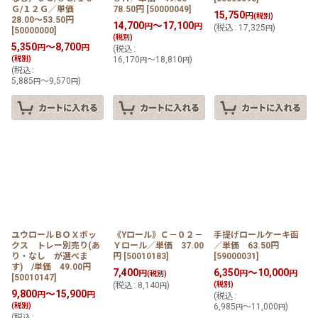
Ｇ/１２Ｇ／単価
78.50円
[
50000049
]
15,750
円
(税別)
28.00〜53.50円
14,700
～17,100
円
円
(
税込
:
17,325
)
円
[
50000000
]
(税別)
5,350
～8,700
円
円
(
税込
:
(税別)
16,170
～18,810
)
円
円
(
税込
:
5,885
～9,570
)
円
円
ユウロールＢＯＸボッ
《Yロール》Ｃ－０２－
手提げロールケーキ函
クス トレー別売り(あ
Ｙロール／単価 37.00
／単価 63.50円
り・なし が選べま
円
[
50010183
]
[
59000031
]
す) /単価 49.00円
7,400
6,350
～10,000
円
円
円
(税別)
[
50010147
]
(
税込
:
8,140
)
(税別)
円
9,800
～15,900
円
円
(
税込
:
(税別)
6,985
～11,000
)
円
円
(
税込
: