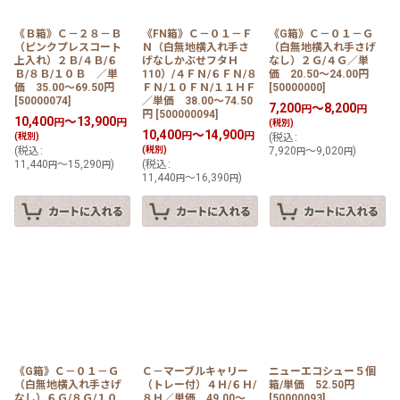
《Ｂ箱》Ｃ－２８－Ｂ
《FN箱》Ｃ－０１－Ｆ
《G箱》Ｃ－０１－Ｇ
（ピンクプレスコート
Ｎ（白無地横入れ手さ
（白無地横入れ手さげ
上入れ）２Ｂ/４Ｂ/６
げなしかぶせフタＨ
なし）２Ｇ/４Ｇ／単
Ｂ/８Ｂ/１０Ｂ ／単
110）/４ＦＮ/６ＦＮ/８
価 20.50〜24.00円
価 35.00〜69.50円
ＦＮ/１０ＦＮ/１１ＨＦ
[
50000000
]
[
50000074
]
／単価 38.00〜74.50
7,200
～8,200
円
円
円
[
500000094
]
10,400
～13,900
円
円
(税別)
10,400
～14,900
円
円
(税別)
(
税込
:
(
税込
:
(税別)
7,920
～9,020
)
円
円
11,440
～15,290
)
(
税込
:
円
円
11,440
～16,390
)
円
円
《G箱》Ｃ－０１－Ｇ
Ｃ－マーブルキャリー
ニューエコシュー５個
（白無地横入れ手さげ
（トレー付）４Ｈ/６Ｈ/
箱/単価 52.50円
なし）６Ｇ/８Ｇ/１０
８Ｈ／単価 49.00〜
[
50000093
]