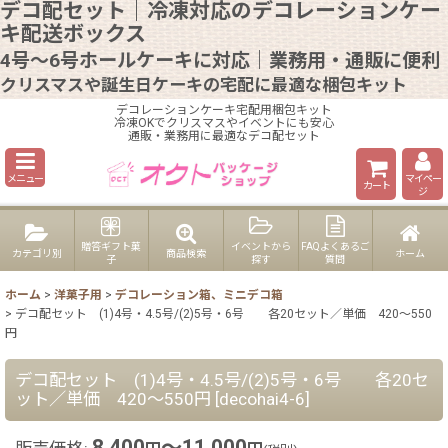
デコ配セット｜冷凍対応のデコレーションケー
キ配送ボックス
4号〜6号ホールケーキに対応｜業務用・通販に便利
クリスマスや誕生日ケーキの宅配に最適な梱包キット
デコレーションケーキ宅配用梱包キット
冷凍OKでクリスマスやイベントにも安心
通販・業務用に最適なデコ配セット
メニュー
マイペー
カート
ジ
贈答ギフト菓
イベントから
FAQよくあるご
カテゴリ別
商品検索
ホーム
子
探す
質問
ホーム
>
洋菓子用
>
デコレーション箱、ミニデコ箱
>
デコ配セット (1)4号・4.5号/(2)5号・6号 各20セット／単価 420〜550
円
デコ配セット (1)4号・4.5号/(2)5号・6号 各20セ
ット／単価 420〜550円
[
decohai4-6
]
8,400
～11,000