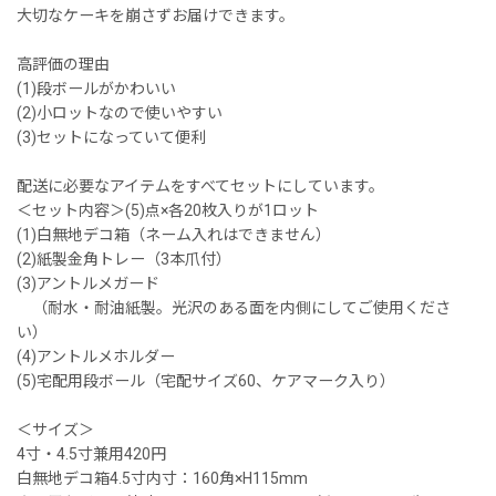
大切なケーキを崩さずお届けできます。
高評価の理由
(1)段ボールがかわいい
(2)小ロットなので使いやすい
(3)セットになっていて便利
配送に必要なアイテムをすべてセットにしています。
＜セット内容＞(5)点×各20枚入りが1ロット
(1)白無地デコ箱（ネーム入れはできません）
(2)紙製金角トレー（3本爪付）
(3)アントルメガード
（耐水・耐油紙製。光沢のある面を内側にしてご使用くださ
い）
(4)アントルメホルダー
(5)宅配用段ボール（宅配サイズ60、ケアマーク入り）
＜サイズ＞
4寸・4.5寸兼用420円
白無地デコ箱4.5寸内寸：160角×H115mm