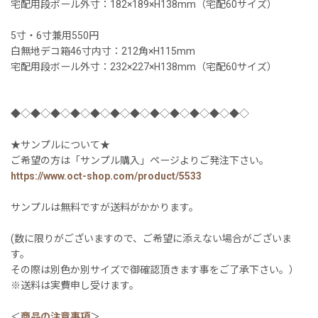
宅配用段ボール外寸：182×189×H138mm（宅配60サイズ）
5寸・6寸兼用550円
白無地デコ箱46寸内寸：212角×H115mm
宅配用段ボール外寸：232×227×H138mm（宅配60サイズ）
◆◇◆◇◆◇◆◇◆◇◆◇◆◇◆◇◆◇◆◇◆◇◆◇
★サンプルについて★
ご希望の方は「サンプル購入」ページよりご発注下さい。
https://www.oct-shop.com/product/5533
サンプルは無料ですが送料がかかります。
(数に限りがございますので、ご希望に添えない場合がございま
す。
その際は別色か別サイズで御確認頂きます事をご了承下さい。）
※送料は実費申し受けます。
＜
商品の注意事項
＞