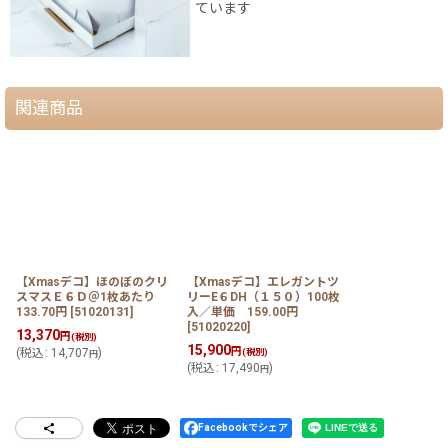
ています
関連商品
【Xmasデコ】ほのぼのクリ
【Xmasデコ】エレガントツ
スマスＥ６Ｄ＠1枚あたり
リーE６DH（１５０）100枚
133.70円
[
51020131
]
入／単価 159.00円
[
51020220
]
13,370
円
(税別)
15,900
円
(
税込
:
14,707
)
(税別)
円
(
税込
:
17,490
)
円
Facebookでシェア