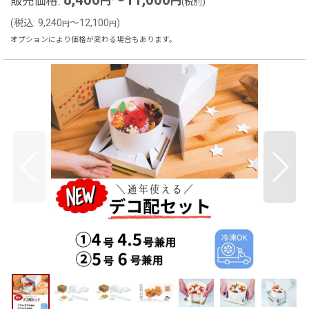
販売価格
:
円
円
(税別)
(
税込
:
9,240
～12,100
)
円
円
オプションにより価格が変わる場合もあります。