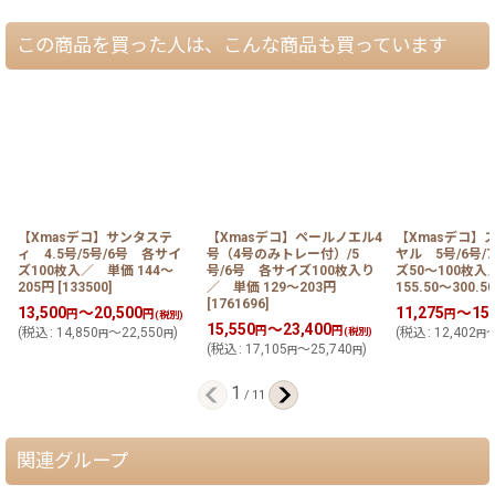
この商品を買った人は、こんな商品も買っています
【Xmasデコ】サンタステ
【Xmasデコ】ペールノエル4
【Xmasデコ】
ィ 4.5号/5号/6号 各サイ
号（4号のみトレー付）/5
ヤル 5号/6号/
ズ100枚入／ 単価 144〜
号/6号 各サイズ100枚入り
ズ50〜100枚
205円
[
133500
]
／ 単価 129〜203円
155.50〜300.5
[
1761696
]
13,500
～20,500
11,275
～15,
円
円
円
(税別)
15,550
～23,400
円
円
(
税込
:
14,850
～22,550
)
(税別)
(
税込
:
12,402
～
円
円
円
(
税込
:
17,105
～25,740
)
円
円
1
/
11
関連グループ