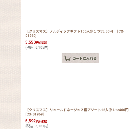
【クリスマス】ノルディックギフト100入＠１つ55.50円
[
CX-
01960
]
5,550
円
(税別)
(
税込
:
6,105
)
円
【クリスマス】リュールドネージュ２種アソート12入＠１つ466
[
CX-01969
]
5,592
円
(税別)
(
税込
:
6,151
)
円