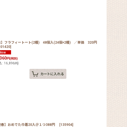
】フラフィートート(2種) 48個入(24個×2種) ／単価 320円
-01420
]
,360
円
(税別)
込
:
16,896
)
円
迎春】おめでた巾着20入＠１つ388円
[
135904
]