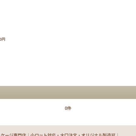
0円
0件
ッケージ専門店｜小ロット対応・大口注文・オリジナル製造可｜