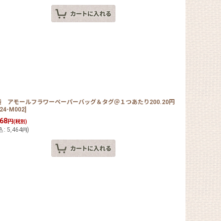
袋 アモールフラワーペーパーバッグ＆タグ＠１つあたり200.20円
24-M002
]
968
円
(税別)
込
:
5,464
)
円