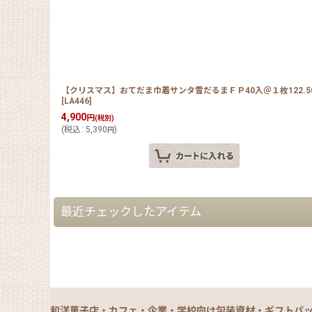
【クリスマス】おてだま巾着サンタ雪だるまＦＰ40入＠１枚122.5
[
LA446
]
4,900
円
(税別)
(
税込
:
5,390
)
円
最近チェックしたアイテム
和洋菓子店・カフェ・企業・学校向け包装資材・ギフトパ