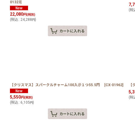
01323
]
7,
(
税
22,080
円
(税別)
(
税込
:
24,288
)
円
円
【クリスマス】スパークルチャーム100入＠１つ55.5円
[
CX-01962
]
【
5,
5,550
円
(
税
(税別)
(
税込
:
6,105
)
円