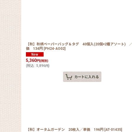
表示数
:
在庫あり
並び順
:
【秋】秋柄ペーパーバッグ＆タグ 40個入(20個×2種アソート) 
価 134円
[
PH24-AO02
]
5,360
円
(税別)
(
税込
:
5,896
)
円
【秋】オータムガーデン 20枚入／単価 196円
[
AT-01435
]