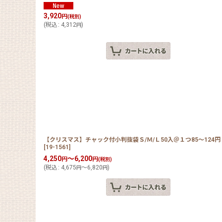
3,920
円
(税別)
(
税込
:
4,312
)
円
【クリスマス】チャック付小判抜袋Ｓ/Ｍ/Ｌ50入＠１つ85〜124
[
19-1561
]
4,250
～6,200
円
円
(税別)
(
税込
:
4,675
～6,820
)
円
円