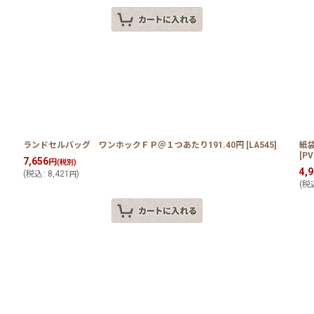
0円
ランドセルバッグ ワンホックＦＰ＠１つあたり191.40円
[
LA545
]
紙
[
PV
7,656
円
(税別)
4,
(
税込
:
8,421
)
円
(
税