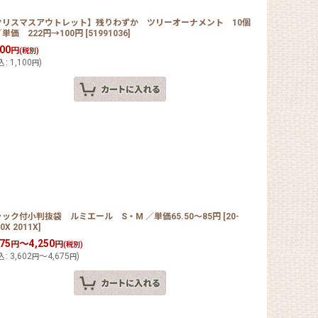
クリスマスアウトレット】残りわずか ツリーオーナメント 10個
単価 222円→100円
[
51991036
]
000
円
(税別)
込
:
1,100
)
円
ック付小判抜袋 ルミエール S・M ／単価65.50〜85円
[
20-
0X 2011X
]
275
～4,250
円
円
(税別)
込
:
3,602
～4,675
)
円
円