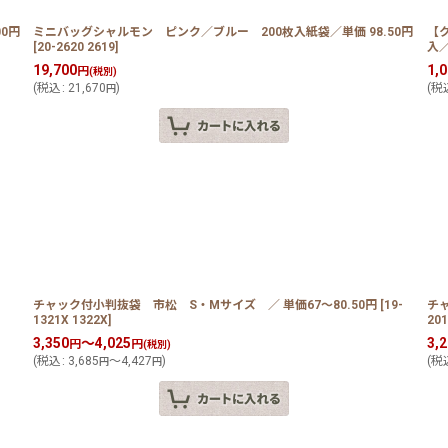
0円
ミニバッグシャルモン ピンク／ブルー 200枚入紙袋／単価 98.50円
【
[
20-2620 2619
]
入／
19,700
1,
円
(税別)
(
税込
:
21,670
)
(
税
円
チャック付小判抜袋 市松 S・Mサイズ ／ 単価67〜80.50円
[
19-
チャ
1321X 1322X
]
201
3,350
～4,025
3,
円
円
(税別)
(
税込
:
3,685
～4,427
)
(
税
円
円