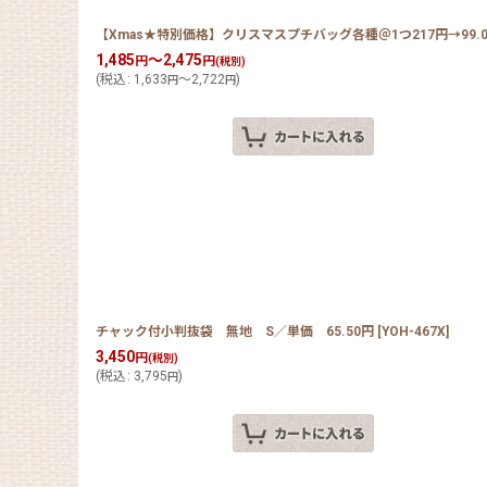
【Xmas★特別価格】クリスマスプチバッグ各種＠1つ217円→99.0
1,485
～2,475
円
円
(税別)
(
税込
:
1,633
～2,722
)
円
円
チャック付小判抜袋 無地 S／単価 65.50円
[
YOH-467X
]
3,450
円
(税別)
(
税込
:
3,795
)
円