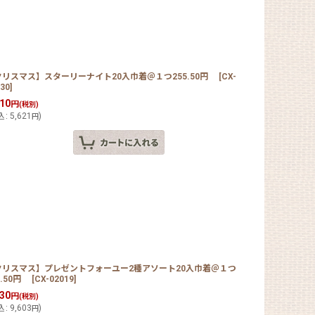
クリスマス】スターリーナイト20入巾着＠１つ255.50円
[
CX-
30
]
110
円
(税別)
込
:
5,621
)
円
クリスマス】プレゼントフォーユー2種アソート20入巾着＠１つ
6.50円
[
CX-02019
]
730
円
(税別)
込
:
9,603
)
円