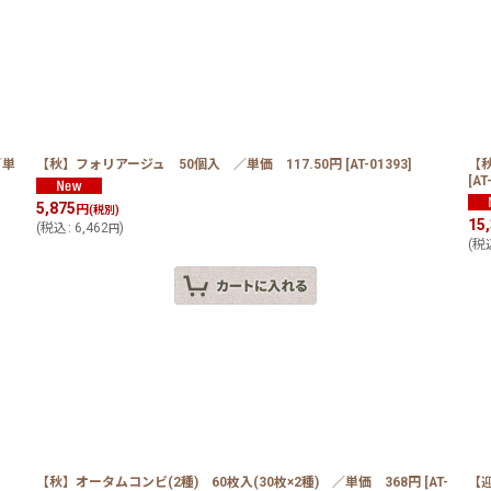
／単
【秋】フォリアージュ 50個入 ／単価 117.50円
[
AT-01393
]
【秋
[
AT
絞り込む
5,875
円
(税別)
15
(
税込
:
6,462
)
円
(
税
【秋】オータムコンビ(2種) 60枚入(30枚×2種) ／単価 368円
[
AT-
【