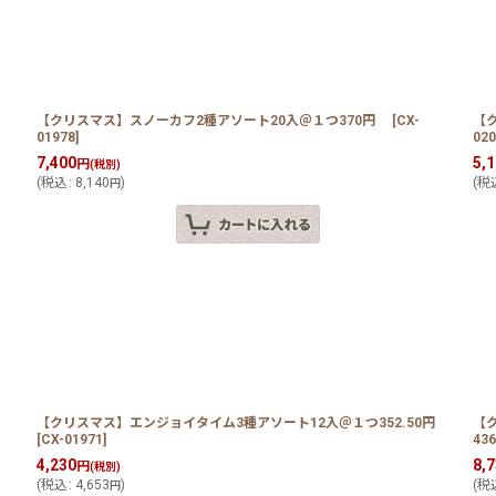
【クリスマス】スノーカフ2種アソート20入＠１つ370円
[
CX-
【
01978
]
020
7,400
5,
円
(税別)
(
税込
:
8,140
)
(
税
円
円
【クリスマス】エンジョイタイム3種アソート12入＠１つ352.50円
【
[
CX-01971
]
43
4,230
8,
円
(税別)
(
税込
:
4,653
)
(
税
円