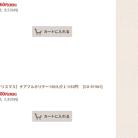
760
円
(税別)
込
:
8,536
)
円
クリスマス】チアフルホリデー100入＠１つ53円
[
CX-01961
]
300
円
(税別)
込
:
5,830
)
円