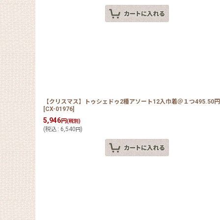
【クリスマス】トゥシェドゥ2種アソート12入巾着＠１つ495.5
[
CX-01976
]
5,946
円
(税別)
(
税込
:
6,540
)
円