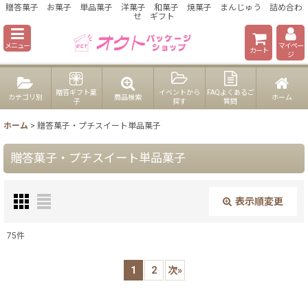
贈答菓子 お菓子 単品菓子 洋菓子 和菓子 焼菓子 まんじゅう 詰め合わ
せ ギフト
メニュー
マイペー
カート
ジ
贈答ギフト菓
イベントから
FAQよくあるご
カテゴリ別
商品検索
ホーム
子
探す
質問
ホーム
>
贈答菓子・プチスイート単品菓子
贈答菓子・プチスイート単品菓子
表示順変更
閉じる
75
件
表示数
:
1
2
次
»
在庫あり