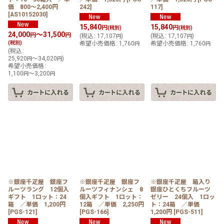
価 800〜2,400円
242
]
117
]
[
AS10152030
]
15,840
15,840
円
円
(税別)
(税別)
24,000
～31,500
円
円
(
税込
:
17,107
)
(
税込
:
17,107
)
円
円
(税別)
希望小売価格
:
1,760
希望小売価格
:
1,760
円
円
(
税込
:
25,920
～34,020
)
円
円
希望小売価格
:
1,100
～3,200
円
円
※銀座千疋屋 銀座フ
※銀座千疋屋 銀座フ
※銀座千疋屋 箱入り
ルーツラング 12個入
ルーツフィナンシェ 8
銀座ひとくちフルーツ
ギフト 1ロット：24
個入ギフト 1ロット：
ゼリー 24個入 1ロッ
箱 ／単価 1,200円
12箱 ／単価 2,250円
ト：24箱 ／単価
[
PGS-121
]
[
PGS-166
]
1,200円
[
PGS-511
]