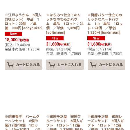
※江戸ようかん 6個入
※はちみつ仕立てのリ
※発酵バター仕立ての
(3味セット) 単品 1
ッチなやわらかバウ
リッチなハードバウ
ロット：20個 ／単
ム 単品 1ロット：24
ム 1山 単品 1ロッ
価 900円
[
edoyoukan
]
個 ／単価 1,320円
ト：24個 ／単価
[
softmaum
]
1,320円
[
hardmaum
]
18,000
円
(税別)
31,680
31,680
円
円
(
税込
:
19,440
)
(税別)
(税別)
円
希望小売価格
:
1,200
(
税込
:
34,214
)
(
税込
:
34,214
)
円
円
円
希望小売価格
:
1,750
希望小売価格
:
1,750
円
円
※朝田晋平 バームク
※銀座千疋屋 銀座フ
※銀座千疋屋 銀座レ
ーヘンセット 6個/9
ルーツサンド 6個入ギ
ーズンサンド 6個入ギ
個/12個/18個 1ロッ
フト 1ロット：12箱
フト 1ロット：12箱
ト：10〜30箱入 ／単
／単価 1,320円
[
PGS-
／単価 1,320円
[
PGS-