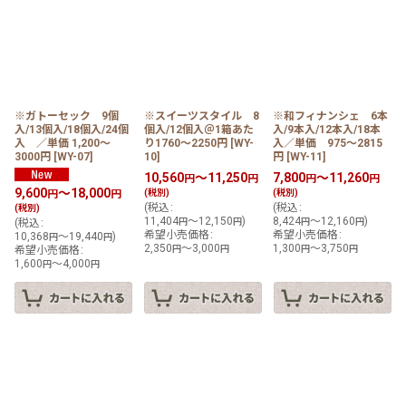
※ガトーセック 9個
※スイーツスタイル 8
※和フィナンシェ 6本
入/13個入/18個入/24個
個入/12個入＠1箱あた
入/9本入/12本入/18本
入 ／単価 1,200〜
り1760〜2250円
[
WY-
入／単価 975〜2815
3000円
[
WY-07
]
10
]
円
[
WY-11
]
10,560
～11,250
7,800
～11,260
円
円
円
円
9,600
～18,000
円
円
(税別)
(税別)
(
税込
:
(
税込
:
(税別)
11,404
～12,150
)
8,424
～12,160
)
(
税込
:
円
円
円
円
希望小売価格
:
希望小売価格
:
10,368
～19,440
)
円
円
2,350
～3,000
1,300
～3,750
希望小売価格
:
円
円
円
円
1,600
～4,000
円
円