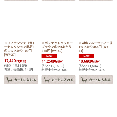
※フィナンシェ（ガト
※ボスケットクッキー
※withフルーツティー＠
ーセレクション単品）
ブラウン＠1つあたり
1つあたり356円
[
WY-
＠１つあたり109円
375円
[
WY-40
]
41
]
[
WY-37
]
17,440
円
11,250
10,680
(税別)
円
円
(税別)
(税別)
(
税込
:
18,835
)
円
(
税込
:
12,150
)
(
税込
:
11,534
)
円
円
希望小売価格
:
145
円
希望小売価格
:
500
希望小売価格
:
475
円
円