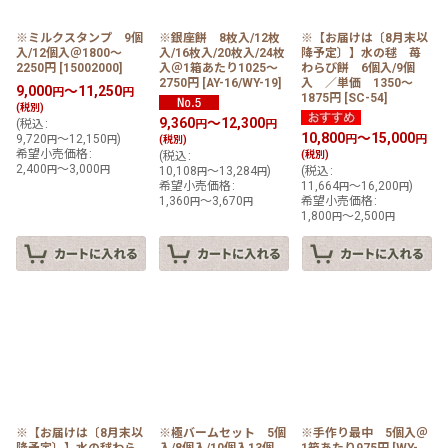
※ミルクスタンプ 9個
※銀座餅 8枚入/12枚
※【お届けは〔8月末以
入/12個入＠1800〜
入/16枚入/20枚入/24枚
降予定〕】水の毬 苺
2250円
[
15002000
]
入＠1箱あたり1025〜
わらび餅 6個入/9個
2750円
[
AY-16/WY-19
]
入 ／単価 1350〜
9,000
～11,250
円
円
1875円
[
SC-54
]
(税別)
9,360
～12,300
(
税込
:
円
円
10,800
～15,000
9,720
～12,150
)
円
円
円
円
(税別)
希望小売価格
:
(
税込
:
(税別)
2,400
～3,000
円
円
10,108
～13,284
)
(
税込
:
円
円
希望小売価格
:
11,664
～16,200
)
円
円
1,360
～3,670
希望小売価格
:
円
円
1,800
～2,500
円
円
※【お届けは〔8月末以
※極バームセット 5個
※手作り最中 5個入＠
降予定〕】水の毬わら
入/8個入/10個入13個
1箱あたり975円
[
WY-