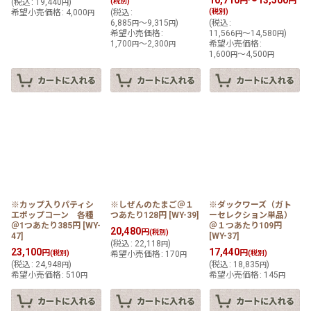
円
円
(
税込
:
19,440
)
(税別)
円
希望小売価格
:
4,000
(
税込
:
(税別)
円
6,885
～9,315
)
(
税込
:
円
円
希望小売価格
:
11,566
～14,580
)
円
円
1,700
～2,300
希望小売価格
:
円
円
1,600
～4,500
円
円
※カップ入りパティシ
※しぜんのたまご＠１
※ダックワーズ（ガト
エポップコーン 各種
つあたり128円
[
WY-39
]
ーセレクション単品）
＠1つあたり385円
[
WY-
＠１つあたり109円
20,480
円
(税別)
47
]
[
WY-37
]
(
税込
:
22,118
)
円
23,100
17,440
円
円
(税別)
希望小売価格
:
170
(税別)
円
(
税込
:
24,948
)
(
税込
:
18,835
)
円
円
希望小売価格
:
510
希望小売価格
:
145
円
円