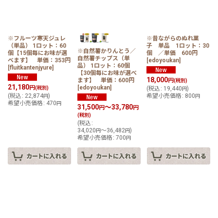
※フルーツ寒天ジュレ
※昔ながらのぬれ菓
（単品） 1ロット：60
子 単品 1ロット：30
※自然薯かりんとう／
個【15個毎にお味が選
個 ／単価 600円
自然薯チップス（単
べます】 単価：353円
[
edoyoukan
]
品） 1ロット：60個
[
fluitkantenjyure
]
【30個毎にお味が選べ
18,000
ます】 単価：600円
円
(税別)
21,180
[
edoyoukan
]
円
(税別)
(
税込
:
19,440
)
円
(
税込
:
22,874
)
希望小売価格
:
800
円
円
希望小売価格
:
470
円
31,500
～33,780
円
円
(税別)
(
税込
:
34,020
～36,482
)
円
円
希望小売価格
:
700
円