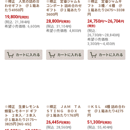
※樽正 人気の詰め合
※樽正 定番ジャム＆
※樽正 定番ジャムギ
わせギフト ＠１箱あ
コンポート 詰め合わせ
フト ３種／４種 ＠
たり4950円
ギフト ＠１箱あたり
１箱あたり2475〜3338
3600円
円
19,800
円
(税別)
28,800
24,750
～26,704
円
円
円
(
税込
:
21,384
)
(税別)
円
希望小売価格
:
6,600
(
税込
:
31,104
)
(税別)
円
円
希望小売価格
:
4,800
(
税込
:
円
26,730
～28,840
)
円
円
希望小売価格
:
3,300
～4,450
円
円
※樽正 生姜レモン＆
※樽正 ＪＡＭ ＴＡ
※ＫＳＬ 4種 詰め合わ
蜂蜜レモネード ギフ
ＳＴＩＮＧ ＢＯＸ
せ ＠１箱あたり4275
ト ２本入／３本入
＠１箱あたり1763円
円
＠１箱あたり2175〜
26,445
51,300
円
円
(税別)
(税別)
3825円
[
NG-65/
]
(
税込
:
28,560
)
(
税込
:
55,404
)
円
円