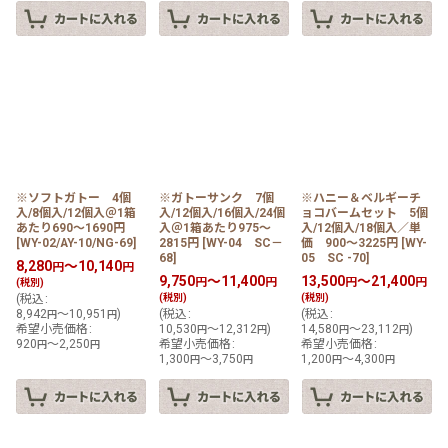
※ソフトガトー 4個
※ガトーサンク 7個
※ハニー＆ベルギーチ
入/8個入/12個入＠1箱
入/12個入/16個入/24個
ョコバームセット 5個
あたり690〜1690円
入＠1箱あたり975〜
入/12個入/18個入／単
[
WY-02/AY-10/NG-69
]
2815円
[
WY-04 SC－
価 900〜3225円
[
WY-
68
]
05 SC -70
]
8,280
～10,140
円
円
9,750
～11,400
13,500
～21,400
円
円
円
円
(税別)
(
税込
:
(税別)
(税別)
8,942
～10,951
)
(
税込
:
(
税込
:
円
円
希望小売価格
:
10,530
～12,312
)
14,580
～23,112
)
円
円
円
円
920
～2,250
希望小売価格
:
希望小売価格
:
円
円
1,300
～3,750
1,200
～4,300
円
円
円
円