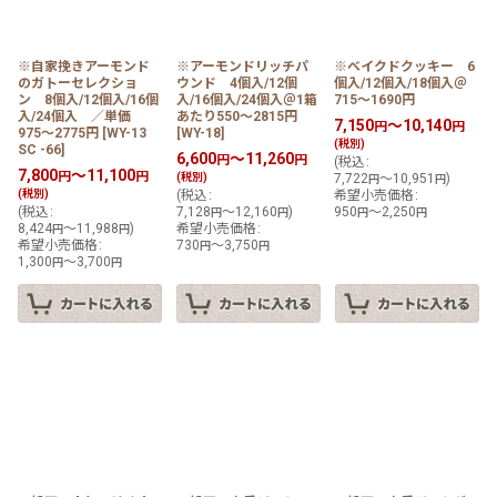
※自家挽きアーモンド
※アーモンドリッチパ
※ベイクドクッキー 6
のガトーセレクショ
ウンド 4個入/12個
個入/12個入/18個入＠
ン 8個入/12個入/16個
入/16個入/24個入＠1箱
715〜1690円
入/24個入 ／単価
あたり550〜2815円
7,150
～10,140
円
円
975〜2775円
[
WY-13
[
WY-18
]
(税別)
SC -66
]
6,600
～11,260
円
円
(
税込
:
7,800
～11,100
円
円
(税別)
7,722
～10,951
)
円
円
(税別)
(
税込
:
希望小売価格
:
(
税込
:
7,128
～12,160
)
950
～2,250
円
円
円
円
8,424
～11,988
)
希望小売価格
:
円
円
希望小売価格
:
730
～3,750
円
円
1,300
～3,700
円
円