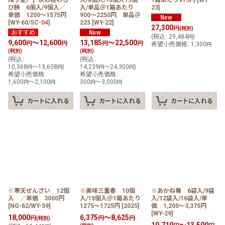
び餅 6個入/9個入／
入/単品＠1箱あたり
23
]
単価 1200〜1575円
900〜2250円 単品＠
[
WY-60/SC-04
]
225
[
WY-22
]
27,300
円
(税別)
(
税込
:
29,484
)
円
9,600
～12,600
13,185
～22,500
円
円
円
円
希望小売価格
:
1,300
円
(税別)
(税別)
(
税込
:
(
税込
:
10,368
～13,608
)
14,239
～24,300
)
円
円
円
円
希望小売価格
:
希望小売価格
:
1,600
～2,100
300
～3,000
円
円
円
円
※寒天ぜんざい 12個
※美味三重奏 10個
※あかね舞 6袋入/9袋
入 ／単価 3000円
入/15個入＠1箱あたり
入/12袋入/16袋入/単
[
NG-62/WY-59
]
1275〜1725円
[
2025
]
価 1,200〜3,375円
[
WY-29
]
18,000
6,375
～8,625
円
円
円
(税別)
10,710
～13,500