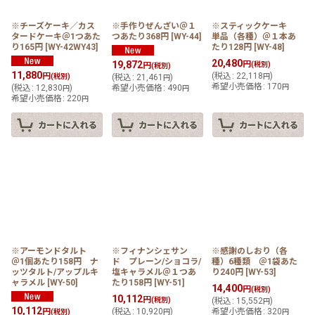
※チーズケーキ／カス
※手作りぜんざい＠１
※スティックケーキ
タードケーキ＠1つあた
つあたり368円
[
WY-44
]
単品（各種）＠１本あ
り165円
[
WY-42WY43
]
たり128円
[
WY-48
]
20,480
19,872
円
円
(税別)
(税別)
11,880
円
(
税込
:
22,118
)
(税別)
(
税込
:
21,461
)
円
円
希望小売価格
:
170
(
税込
:
12,830
)
希望小売価格
:
490
円
円
円
希望小売価格
:
220
円
※アーモンドタルト
※フィナンシェサン
※感謝のしおり（各
＠1個あたり158円 ナ
ド プレーン/ショコラ/
種）6種類 ＠1袋あた
ッツタルト/アップルキ
塩キャラメル＠１つあ
り240円
[
WY-53
]
ャラメル
[
WY-50
]
たり158円
[
WY-51
]
14,400
円
(税別)
10,112
円
(税別)
(
税込
:
15,552
)
円
10,112
円
(
税込
:
10,920
)
希望小売価格
:
320
(税別)
円
円