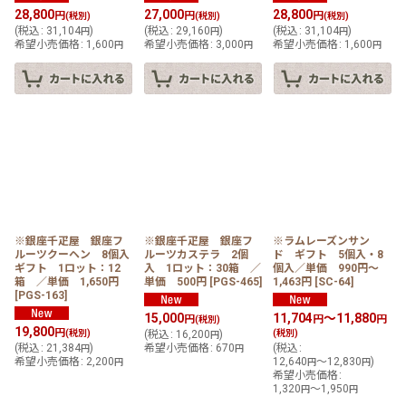
28,800
27,000
28,800
円
円
円
(税別)
(税別)
(税別)
(
税込
:
31,104
)
(
税込
:
29,160
)
(
税込
:
31,104
)
円
円
円
希望小売価格
:
1,600
希望小売価格
:
3,000
希望小売価格
:
1,600
円
円
円
※銀座千疋屋 銀座フ
※銀座千疋屋 銀座フ
※ラムレーズンサン
ルーツクーヘン 8個入
ルーツカステラ 2個
ド ギフト 5個入・8
ギフト 1ロット：12
入 1ロット：30箱 ／
個入／単価 990円〜
箱 ／単価 1,650円
単価 500円
[
PGS-465
]
1,463円
[
SC-64
]
[
PGS-163
]
15,000
11,704
～11,880
円
円
円
(税別)
19,800
円
(税別)
(
税込
:
16,200
)
(税別)
円
(
税込
:
21,384
)
希望小売価格
:
670
(
税込
:
円
円
希望小売価格
:
2,200
12,640
～12,830
)
円
円
円
希望小売価格
:
1,320
～1,950
円
円