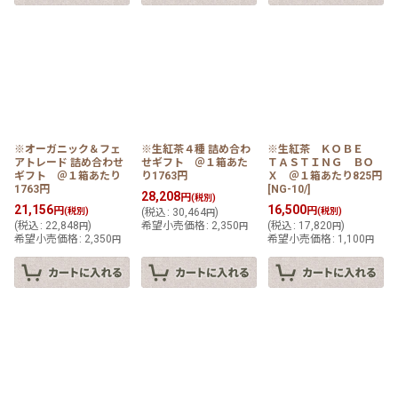
※オーガニック＆フェ
※生紅茶４種 詰め合わ
※生紅茶 ＫＯＢＥ
アトレード 詰め合わせ
せギフト ＠１箱あた
ＴＡＳＴＩＮＧ ＢＯ
ギフト ＠１箱あたり
り1763円
Ｘ ＠１箱あたり825円
1763円
[
NG-10/
]
28,208
円
(税別)
21,156
16,500
円
円
(税別)
(
税込
:
30,464
)
(税別)
円
(
税込
:
22,848
)
希望小売価格
:
2,350
(
税込
:
17,820
)
円
円
円
希望小売価格
:
2,350
希望小売価格
:
1,100
円
円