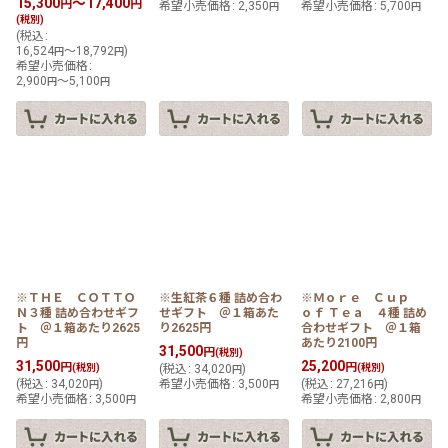
15,300
～17,400
円
円
希望小売価格
:
2,350
希望小売価格
:
5,700
円
円
(税別)
(
税込
:
16,524
～18,792
)
円
円
希望小売価格
:
2,900
～5,100
円
円
※ＴＨＥ ＣＯＴＴＯ
※生紅茶６種 詰め合わ
※Ｍｏｒｅ Ｃｕｐ
Ｎ３種 詰め合わせギフ
せギフト ＠１箱あた
ｏｆ Ｔｅａ ４種 詰め
ト ＠１箱あたり2625
り2625円
合わせギフト ＠１箱
円
あたり2100円
31,500
円
(税別)
31,500
25,200
円
円
(税別)
(
税込
:
34,020
)
(税別)
円
(
税込
:
34,020
)
希望小売価格
:
3,500
(
税込
:
27,216
)
円
円
円
希望小売価格
:
3,500
希望小売価格
:
2,800
円
円