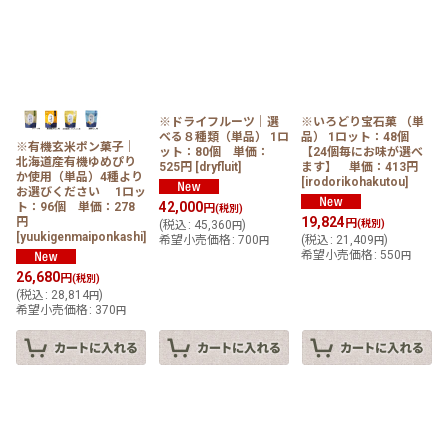
並び順
:
絞り込む
※ドライフルーツ｜選
※いろどり宝石菓 （単
べる８種類（単品） 1ロ
品） 1ロット：48個
※有機玄米ポン菓子｜
ット：80個 単価：
【24個毎にお味が選べ
北海道産有機ゆめぴり
525円
[
dryfluit
]
ます】 単価：413円
か使用（単品）4種より
[
irodorikohakutou
]
お選びください 1ロッ
42,000
ト：96個 単価：278
円
(税別)
19,824
円
円
(
税込
:
45,360
)
(税別)
円
[
yuukigenmaiponkashi
]
希望小売価格
:
700
(
税込
:
21,409
)
円
円
希望小売価格
:
550
円
26,680
円
(税別)
(
税込
:
28,814
)
円
希望小売価格
:
370
円