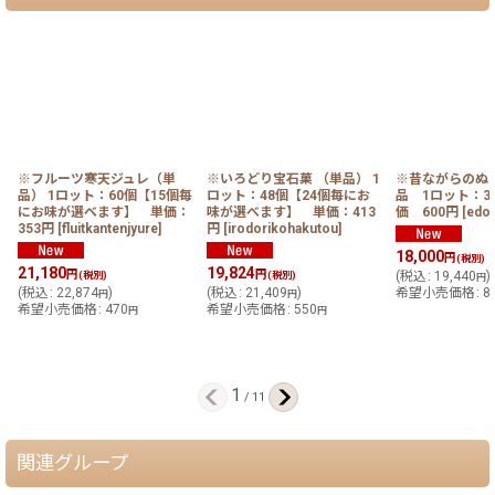
※フルーツ寒天ジュレ（単
※いろどり宝石菓 （単品） 1
※昔ながらのぬ
品） 1ロット：60個【15個毎
ロット：48個【24個毎にお
品 1ロット：3
にお味が選べます】 単価：
味が選べます】 単価：413
価 600円
[
edo
353円
[
fluitkantenjyure
]
円
[
irodorikohakutou
]
18,000
円
(税別)
21,180
19,824
円
円
(税別)
(税別)
(
税込
:
19,440
)
円
(
税込
:
22,874
)
(
税込
:
21,409
)
希望小売価格
:
8
円
円
希望小売価格
:
470
希望小売価格
:
550
円
円
1
/
11
関連グループ