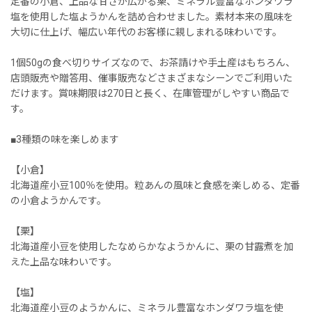
定番の小倉、上品な甘さが広がる栗、ミネラル豊富なホンダワラ
塩を使用した塩ようかんを詰め合わせました。素材本来の風味を
大切に仕上げ、幅広い年代のお客様に親しまれる味わいです。
1個50gの食べ切りサイズなので、お茶請けや手土産はもちろん、
店頭販売や贈答用、催事販売などさまざまなシーンでご利用いた
だけます。賞味期限は270日と長く、在庫管理がしやすい商品で
す。
■3種類の味を楽しめます
【小倉】
北海道産小豆100％を使用。粒あんの風味と食感を楽しめる、定番
の小倉ようかんです。
【栗】
北海道産小豆を使用したなめらかなようかんに、栗の甘露煮を加
えた上品な味わいです。
【塩】
北海道産小豆のようかんに、ミネラル豊富なホンダワラ塩を使