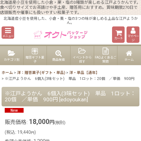
北海道産小豆を使用した小倉・栗・塩の3種類が楽しめる江戸ようかんです。
食べ切りサイズでお茶請けや手土産、贈答用におすすめ。賞味期限270日で
店頭販売や催事にも扱いやすい和菓子です。
北海道産小豆を使用した、小倉・栗・塩の3つの味が楽しめる上品な江戸ようか
ん。
メニュー
マイペー
カート
ジ
贈答ギフト菓
イベントから
FAQよくあるご
カテゴリ別
商品検索
ホーム
子
探す
質問
ホーム
>
洋：贈答菓子(ギフト・単品)
>
洋・単品【通年】
>
※江戸ようかん 6個入(3味セット) 単品 1ロット：20個 ／単価 900円
※江戸ようかん 6個入(3味セット) 単品 1ロット：
20個 ／単価 900円
[
edoyoukan
]
18,000
販売価格
:
円
(税別)
(
税込
:
19,440
)
円