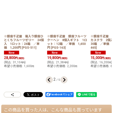
ツ
※銀座千疋屋 箱入り銀座ひ
※銀座千疋屋 銀座フルーツ
※銀座千疋屋 
とくちフルーツゼリー 24個
クーヘン 8個入ギフト 1ロ
カステラ 2個
入 1ロット：24箱 ／単
ット：12箱 ／単価 1,650
30箱 ／単価 5
価 1,200円
[
PGS-511
]
円
[
PGS-163
]
465
]
28,800
19,800
15,000
円
円
円
(税別)
(税別)
(税別)
(
税込
:
31,104
)
(
税込
:
21,384
)
(
税込
:
16,200
)
円
円
円
希望小売価格
:
1,600
希望小売価格
:
2,200
希望小売価格
:
6
円
円
2
/
5
Facebookでシェア
この商品を買った人は、こんな商品も買っています