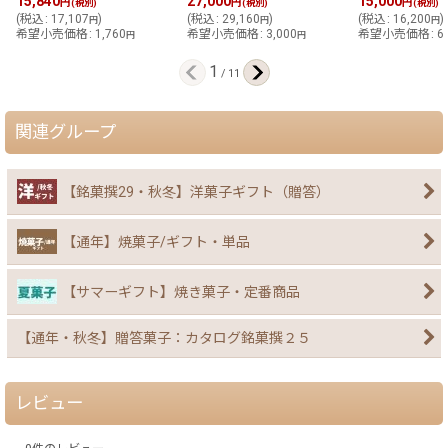
15,840
27,000
15,000
円
円
円
(税別)
(税別)
(税別)
(
税込
:
17,107
)
(
税込
:
29,160
)
(
税込
:
16,200
)
円
円
円
希望小売価格
:
1,760
希望小売価格
:
3,000
希望小売価格
:
6
円
円
1
/
11
関連グループ
【銘菓撰29・秋冬】洋菓子ギフト（贈答）
【通年】焼菓子/ギフト・単品
【サマーギフト】焼き菓子・定番商品
【通年・秋冬】贈答菓子：カタログ銘菓撰２５
レビュー