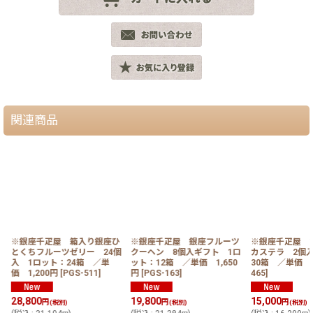
関連商品
ツ
※銀座千疋屋 箱入り銀座ひ
※銀座千疋屋 銀座フルーツ
※銀座千疋屋 
とくちフルーツゼリー 24個
クーヘン 8個入ギフト 1ロ
カステラ 2個
入 1ロット：24箱 ／単
ット：12箱 ／単価 1,650
30箱 ／単価 5
価 1,200円
[
PGS-511
]
円
[
PGS-163
]
465
]
28,800
19,800
15,000
円
円
円
(税別)
(税別)
(税別)