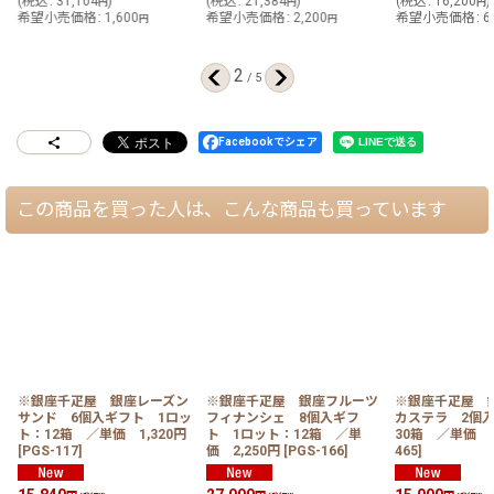
(
税込
:
31,104
)
(
税込
:
21,384
)
(
税込
:
16,200
)
円
円
円
希望小売価格
:
1,600
希望小売価格
:
2,200
希望小売価格
:
6
円
円
2
/
5
Facebookでシェア
この商品を買った人は、こんな商品も買っています
※銀座千疋屋 銀座レーズン
※銀座千疋屋 銀座フルーツ
※銀座千疋屋 
サンド 6個入ギフト 1ロッ
フィナンシェ 8個入ギフ
カステラ 2個
ト：12箱 ／単価 1,320円
ト 1ロット：12箱 ／単
30箱 ／単価 5
[
PGS-117
]
価 2,250円
[
PGS-166
]
465
]