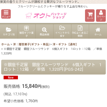
果実の香りとクリームが調和する贅沢なフルーツサンド。
フルーツクリームとクッキーが織りなす上品な味わい。
メニュー
マイペー
カート
ジ
贈答ギフト菓
イベントから
FAQよくあるご
カテゴリ別
商品検索
ホーム
子
探す
質問
ホーム
>
洋：贈答菓子(ギフト・単品)
>
洋・ギフト【通年】
>
※銀座千疋屋 銀座フルーツサンド 6個入ギフト 1ロット：12箱 ／単価
1,320円
※銀座千疋屋 銀座フルーツサンド 6個入ギフト 1
ロット：12箱 ／単価 1,320円
[
PGS-242
]
15,840
販売価格
:
円
(税別)
(
税込
:
17,107
)
円
1,760
希望小売価格
:
円