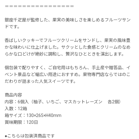
＝＝＝＝＝＝＝＝＝＝＝＝＝＝＝＝
銀座千疋屋が監修した、果実の美味しさを楽しめるフルーツサン
ドです。
香ばしいクッキーでフルーツクリームをサンドし、果実の風味豊
かな味わいに仕上げました。サクッとした食感とクリームのなめ
らかな口どけが絶妙に調和し、贅沢なひとときを演出します。
個包装で配りやすく、ご自宅用はもちろん、手土産や贈答品、イ
ベント景品など幅広い用途におすすめ。果物専門店ならではのこ
だわりが詰まった人気スイーツです。
商品内容
内容：6個入（柚子、いちご、マスカットレーズン 各2個）
入数：12箱
箱サイズ：130×265×H40mm
賞味期限：120日
●こちらは包装済商品です