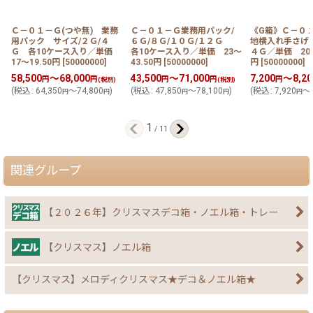
Ｃ－０１－Ｇ(つや無) 業務
Ｃ－０１－Ｇ業務用パック/
《G箱》Ｃ－０
用パック サイズ/２Ｇ/４
６Ｇ/８Ｇ/１０Ｇ/１２Ｇ
地横入れ手さげ
Ｇ 各10ケース入り／単価
各10ケース入り／単価 23〜
４Ｇ／単価 20.5
17〜19.50円
[
50000000
]
43.50円
[
50000000
]
円
[
50000000
]
58,500
～68,000
43,500
～71,000
7,200
～8,20
円
円
円
円
円
(税別)
(税別)
(
税込
:
64,350
～74,800
)
(
税込
:
47,850
～78,100
)
(
税込
:
7,920
～9
円
円
円
円
円
1
/
11
関連グループ
【２０２６年】クリスマスデコ箱・ノエル箱・トレー
【クリスマス】ノエル箱
【クリスマス】メロディクリスマス★デコ＆ノエル箱★