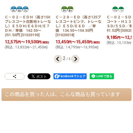
Ｃ－０２－ＥＤＨ（高さ150
Ｃ－２８－ＥＤ（高さ125プ
Ｃ－０２－ＳＤ
プレスコート白無地トレーな
レスコートピンク、トレーな
コート・Ｈ１３
し）Ｅ５ＤＨ/Ｅ６ＤＨ/Ｅ７
し）Ｅ５Ｄ/Ｅ６Ｄ ／単
ＳＤ/５ＳＤ／単価
ＤＨ／単価 162.50〜
価 134.50〜154.50円
91.52円
[
50020
251.50円
[
51020190
]
[
51020018
]
9,185
～12,5
円
12,575
～19,500
13,450
～15,450
円
円
円
円
(税別)
(税別)
(
税込
:
10,103
～
円
(
税込
:
13,832
～21,450
)
(
税込
:
14,795
～16,995
)
円
円
円
円
2
/
3
Facebookでシェア
この商品を買った人は、こんな商品も買っています