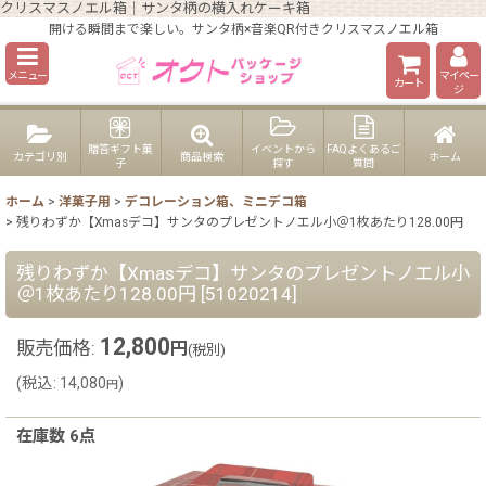
クリスマスノエル箱｜サンタ柄の横入れケーキ箱
開ける瞬間まで楽しい。サンタ柄×音楽QR付きクリスマスノエル箱
メニュー
マイペー
カート
ジ
贈答ギフト菓
イベントから
FAQよくあるご
カテゴリ別
商品検索
ホーム
子
探す
質問
ホーム
>
洋菓子用
>
デコレーション箱、ミニデコ箱
>
残りわずか【Xmasデコ】サンタのプレゼントノエル小＠1枚あたり128.00円
残りわずか【Xmasデコ】サンタのプレゼントノエル小
＠1枚あたり128.00円
[
51020214
]
12,800
販売価格
:
円
(税別)
(
税込
:
14,080
)
円
在庫数 6点