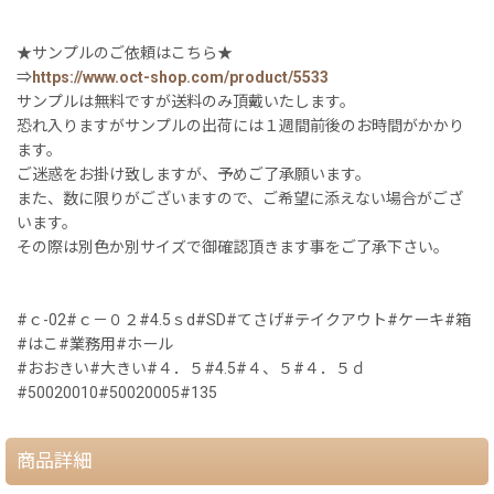
★サンプルのご依頼はこちら★
⇒
https://www.oct-shop.com/product/5533
サンプルは無料ですが送料のみ頂戴いたします。
恐れ入りますがサンプルの出荷には１週間前後のお時間がかかり
ます。
ご迷惑をお掛け致しますが、予めご了承願います。
また、数に限りがございますので、ご希望に添えない場合がござ
います。
その際は別色か別サイズで御確認頂きます事をご了承下さい。
#ｃ-02#ｃ－０２#4.5ｓd#SD#てさげ#テイクアウト#ケーキ#箱
#はこ#業務用#ホール
#おおきい#大きい#４．５#4.5#４、５#４．５ｄ
#50020010#50020005#135
商品詳細