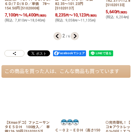
162.37⇒112.8
６Ｄ/７Ｄ/８Ｄ／単価 78〜
82.35〜101.23円
[
51020133
]
154.50円
[
51020008
]
[
51020137
]
5,640
円
(税別)
7,100
～16,400
8,235
～10,123
円
円
円
円
(税別)
(税別)
(
税込
:
6,204
)
円
(
税込
:
7,810
～18,040
)
(
税込
:
9,058
～11,135
)
円
円
円
円
2
/
6
Facebookでシェア
この商品を買った人は、こんな商品も買っています
【Xmasデコ】ファニーサン
◎完売御礼！【
タＥ５ＤＨ 100枚入／ 単
コ★アウトレッ
Ｃ－０２－ＥＤＨ（高さ150
価126.30円
[
51020157
]
０％OFF！エコ