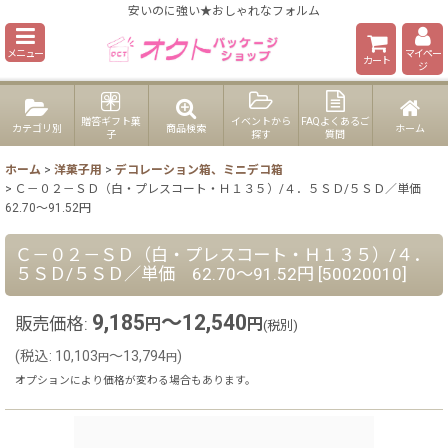
安いのに強い★おしゃれなフォルム
メニュー
マイペー
カート
ジ
贈答ギフト菓
イベントから
FAQよくあるご
カテゴリ別
商品検索
ホーム
子
探す
質問
ホーム
>
洋菓子用
>
デコレーション箱、ミニデコ箱
>
Ｃ－０２－ＳＤ（白・プレスコート・Ｈ１３５）/４．５ＳＤ/５ＳＤ／単価
62.70〜91.52円
Ｃ－０２－ＳＤ（白・プレスコート・Ｈ１３５）/４．
５ＳＤ/５ＳＤ／単価 62.70〜91.52円
[
50020010
]
9,185
～12,540
販売価格
:
円
円
(税別)
(
税込
:
10,103
～13,794
)
円
円
オプションにより価格が変わる場合もあります。