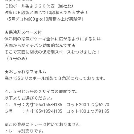
Ｅ段ボール製より２０％安（当社比）
強度はＥ段製と同じで10段積んでも大丈夫！
（5号デコ約600ｇを10段積み上げ実験済）
★保冷剤スペース付
保冷剤の冷気がケーキ全体に広がるようにするには
天面からがイチバン効果的なんです★
そこで天面に袋状の保冷剤スペースをつけました！
（５号のみ）
★おしゃれなフォルム
高さ135ミリのボール紙製で８角形になっております。
４．５号と５号の２サイズの展開です。
以下よりお選びください。
４．５号：内寸155×155×H135 ロット200１つ＠62.70
５号 ：内寸185×185×H135 ロット100１つ＠91.85
※この商品にトレーは付いておりません。
トレーは別売りです。