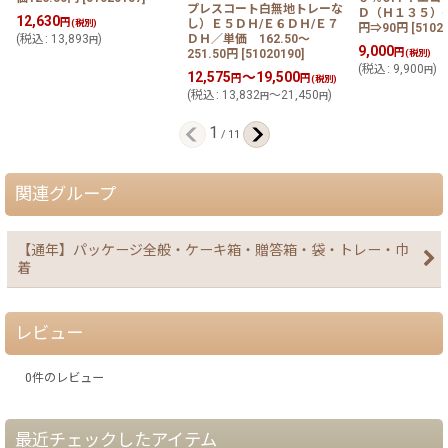
プレスコート白無地トレーな
Ｄ（Ｈ１３５）＠1
12,630
円
し）Ｅ５ＤＨ/Ｅ６ＤＨ/Ｅ７
(税別)
円⇒90円
[
5102
ＤＨ／単価 162.50〜
(
税込
:
13,893
)
円
9,000
円
251.50円
[
51020190
]
(税別)
(
税込
:
9,900
)
円
12,575
～19,500
円
円
(税別)
(
税込
:
13,832
～21,450
)
円
円
1
/
11
関連グループ
【通年】パッケージ全般・ケーキ箱・贈答箱・袋・トレー・巾
着
レビュー
0
件のレビュー
最近チェックしたアイテム