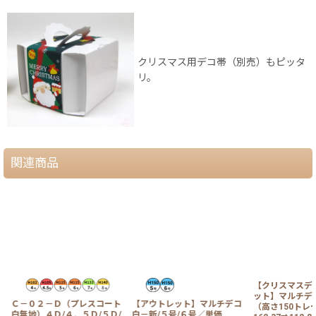
クリスマス用デコ帯（別売）もピッタ
リ。
関連商品
【クリスマスデ
ット】マルチデ
ト
Ｃ－０２－Ｄ（プレスコート
【アウトレット】マルチデコ
（高さ150トレ
/
白無地）４Ｄ/４．５Ｄ/５Ｄ/
白－新/５号/６号／単価