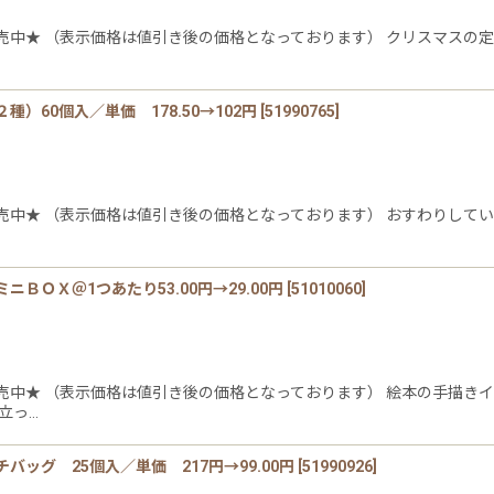
中★ （表示価格は値引き後の価格となっております） クリスマスの定
60個入／単価 178.50→102円
[
51990765
]
中★ （表示価格は値引き後の価格となっております） おすわりしてい
ＯＸ＠1つあたり53.00円→29.00円
[
51010060
]
売中★ （表示価格は値引き後の価格となっております） 絵本の手描き
立っ…
ッグ 25個入／単価 217円→99.00円
[
51990926
]