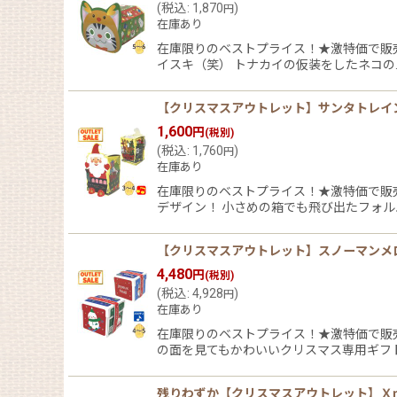
(
税込
:
1,870
)
円
在庫あり
在庫限りのベストプライス！★激特価で販
イスキ（笑） トナカイの仮装をしたネコの
【クリスマスアウトレット】サンタトレインメ
1,600
円
(税別)
(
税込
:
1,760
)
円
在庫あり
在庫限りのベストプライス！★激特価で販
デザイン！ 小さめの箱でも飛び出たフォル
【クリスマスアウトレット】スノーマンメロディ
4,480
円
(税別)
(
税込
:
4,928
)
円
在庫あり
在庫限りのベストプライス！★激特価で販
の面を見てもかわいいクリスマス専用ギフ
残りわずか【クリスマスアウトレット】Ｘｍａ