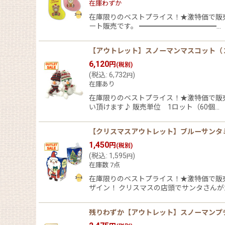
在庫わずか
在庫限りのベストプライス！★激特価で販売
ート販売です。 ━━━━━━━━━━━…
【アウトレット】スノーマンマスコット（２種）
6,120
円
(税別)
(
税込
:
6,732
)
円
在庫あり
在庫限りのベストプライス！★激特価で販売
い頂けます♪ 販売単位 1ロット（60個…
【クリスマスアウトレット】ブルーサンタミニＢ
1,450
円
(税別)
(
税込
:
1,595
)
円
在庫数 7点
在庫限りのベストプライス！★激特価で販
ザイン！ クリスマスの店頭でサンタさんが
残りわずか【アウトレット】スノーマンプチバ