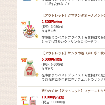
ー19枚) 安価なプチ…
【アウトレット】クマサンタオーナメント＠１枚
2,800
円
(税別)
(
税込
:
3,080
)
円
在庫数 6点
在庫限りのベストプライス！★激特価で販
とっても可愛いクマサンタのポーチで…
【アウトレット】サンタ巾着（麻）＠１枚あたり
6,000
円
(税別)
(
税込
:
6,600
)
円
在庫あり
在庫限りのベストプライス！★激特価で販
のある麻風の巾着に赤いフェルトのサンタ
残りわずか【アウトレット】ファーストクリスマ
10,080
円
(税別)
(
税込
:
11,088
)
円