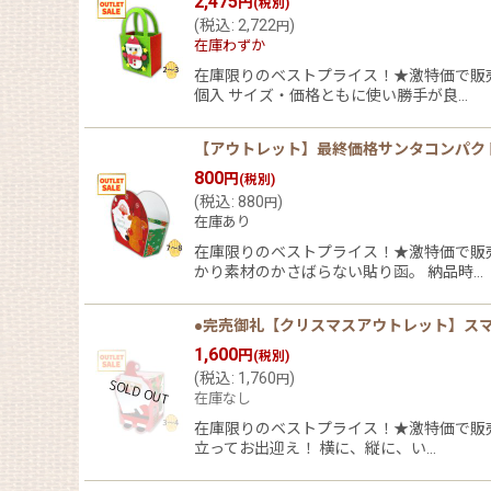
2,475
円
(税別)
(
税込
:
2,722
)
円
在庫わずか
在庫限りのベストプライス！★激特価で販売
個入 サイズ・価格ともに使い勝手が良…
【アウトレット】最終価格サンタコンパクトＢＯ
800
円
(税別)
(
税込
:
880
)
円
在庫あり
在庫限りのベストプライス！★激特価で販売
かり素材のかさばらない貼り函。 納品時…
●完売御礼【クリスマスアウトレット】スマイ
1,600
円
(税別)
(
税込
:
1,760
)
円
在庫なし
在庫限りのベストプライス！★激特価で販
立ってお出迎え！ 横に、縦に、い…