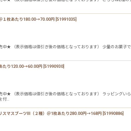
あたり180.00→70.00円
[
51991035
]
売中★ （表示価格は値引き後の価格となっております） 少量のお菓子で
120.00→60.00円
[
51990930
]
売中★ （表示価格は値引き後の価格となっております） ラッピングいら
を付…
スブーツIII（２種）＠1枚あたり280.00円→168円
[
51990886
]