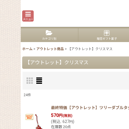
メニュー
カテゴリ別
贈答ギフト菓子
ホーム
>
アウトレット商品
>
【アウトレット】クリスマス
【アウトレット】クリスマス
24
件
表示数
:
最終特価【アウトレット】ツリーダブルタグ赤2
570
円
(税別)
在庫あり
(
税込
:
627
)
円
在庫数 20点