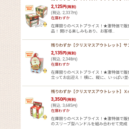
2,125
円
(税別)
(
税込
:
2,337
)
円
在庫わずか
在庫限りのベストプライス！★激特価で販
品！ 開ける楽しみもあり、お客様…
残りわずか【クリスマスアウトレット】サンタ
2,135
円
(税別)
(
税込
:
2,348
)
円
在庫わずか
在庫限りのベストプライス！★激特価で販
立ってお出迎え！ 横に、縦に、いっぱい並
残りわずか【クリスマスアウトレット】Ｘｍ
3,350
円
(税別)
(
税込
:
3,685
)
円
在庫わずか
在庫限りのベストプライス！★激特価で販売
のスリーブ型ハンドルを組み合わせて完成！