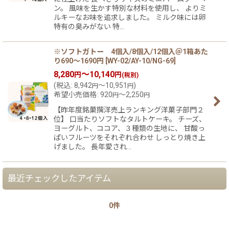
ン。 風味を生かす特別な材料を使用し、 よりミ
ルキーなお味を追求しました。 ミルク味には卵
特有の臭みがない 特…
※ソフトガトー 4個入/8個入/12個入＠1箱あた
り690〜1690円
[
WY-02/AY-10/NG-69
]
8,280
～10,140
円
円
(税別)
(
税込
:
8,942
～10,951
)
円
円
希望小売価格
:
920
～2,250
円
円
【昨年度銘菓撰洋売上ランキング洋菓子部門２
位】 口当たりソフトなタルトケーキ。 チーズ、
ヨーグルト、ココア、３種類の生地に、 甘酸っ
ぱいフルーツをそれぞれ合わせ しっとり焼き上
げました。 長年愛され…
最近チェックしたアイテム
0件