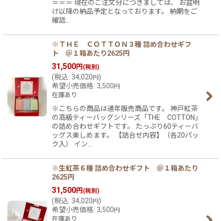
＝＝＝ 現在のご注文分につきましては、 お盆明
け以降の納品予定となっております。 納期をご
確認…
※ＴＨＥ ＣＯＴＴＯＮ３種 詰め合わせギフ
ト ＠１箱あたり2625円
31,500
円
(税別)
(
税込
:
34,020
)
円
希望小売価格
:
3,500
円
在庫あり
※こちらの商品は通年販売商品です。 神戸紅茶
の高級ティーバッグシリーズ「THE COTTON」
の詰め合わせギフトです。 たっぷり60ティーバ
ッグス楽しめます。 【詰合せ内容】（各20パッ
ク入） イン…
※生紅茶６種 詰め合わせギフト ＠１箱あたり
2625円
31,500
円
(税別)
(
税込
:
34,020
)
円
希望小売価格
:
3,500
円
在庫あり