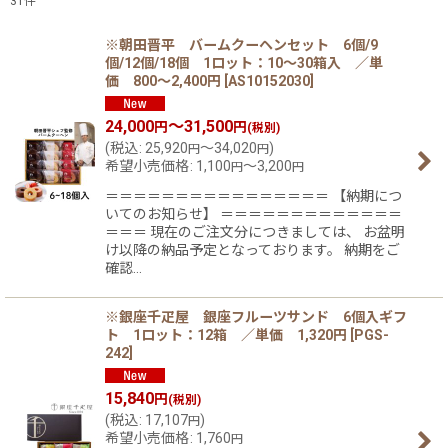
31
件
表示数
:
※朝田晋平 バームクーヘンセット 6個/9
個/12個/18個 1ロット：10〜30箱入 ／単
価 800〜2,400円
[
AS10152030
]
在庫あり
24,000
～31,500
円
円
(税別)
並び順
:
(
税込
:
25,920
～34,020
)
円
円
希望小売価格
:
1,100
～3,200
円
円
絞り込む
＝＝＝＝＝＝＝＝＝＝＝＝＝＝＝＝ 【納期につ
いてのお知らせ】 ＝＝＝＝＝＝＝＝＝＝＝＝＝
＝＝＝ 現在のご注文分につきましては、 お盆明
け以降の納品予定となっております。 納期をご
確認…
※銀座千疋屋 銀座フルーツサンド 6個入ギフ
ト 1ロット：12箱 ／単価 1,320円
[
PGS-
242
]
15,840
円
(税別)
(
税込
:
17,107
)
円
希望小売価格
:
1,760
円