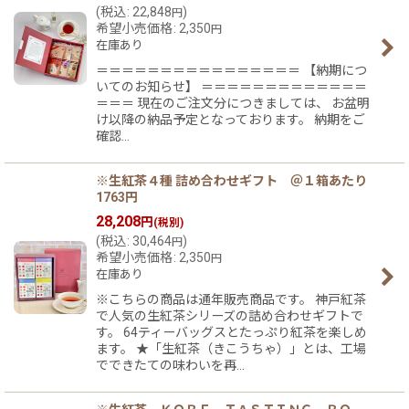
(
税込
:
22,848
)
円
希望小売価格
:
2,350
円
在庫あり
＝＝＝＝＝＝＝＝＝＝＝＝＝＝＝＝ 【納期につ
いてのお知らせ】 ＝＝＝＝＝＝＝＝＝＝＝＝＝
＝＝＝ 現在のご注文分につきましては、 お盆明
け以降の納品予定となっております。 納期をご
確認…
※生紅茶４種 詰め合わせギフト ＠１箱あたり
1763円
28,208
円
(税別)
(
税込
:
30,464
)
円
希望小売価格
:
2,350
円
在庫あり
※こちらの商品は通年販売商品です。 神戸紅茶
で人気の生紅茶シリーズの詰め合わせギフトで
す。 64ティーバッグスとたっぷり紅茶を楽しめ
ます。 ★「生紅茶（きこうちゃ）」とは、工場
でできたての味わいを再…