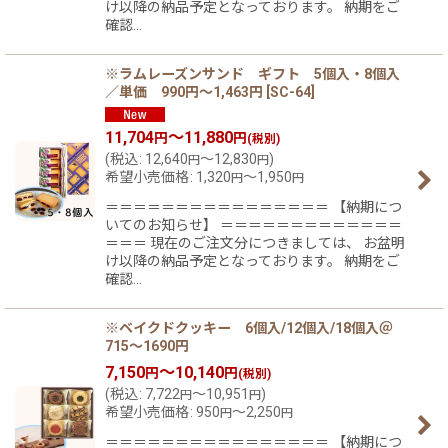
け以降の納品予定となっております。 納期をご
確認…
※ラムレーズンサンド ギフト 5個入・8個入
／単価 990円〜1,463円
[
SC-64
]
11,704
～11,880
円
円
(税別)
(
税込
:
12,640
～12,830
)
円
円
希望小売価格
:
1,320
～1,950
円
円
＝＝＝＝＝＝＝＝＝＝＝＝＝＝＝＝ 【納期につ
いてのお知らせ】 ＝＝＝＝＝＝＝＝＝＝＝＝＝
＝＝＝ 現在のご注文分につきましては、 お盆明
け以降の納品予定となっております。 納期をご
確認…
※ベイクドクッキー 6個入/12個入/18個入＠
715〜1690円
7,150
～10,140
円
円
(税別)
(
税込
:
7,722
～10,951
)
円
円
希望小売価格
:
950
～2,250
円
円
＝＝＝＝＝＝＝＝＝＝＝＝＝＝＝＝ 【納期につ