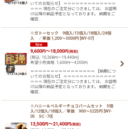
いてのお知らせ】 ＝＝＝＝＝＝＝＝＝＝＝＝＝
＝＝＝ 現在のご注文分につきましては、 お盆明
け以降の納品予定となっております。 納期をご
確認…
※ガトーセック 9個入/13個入/18個入/24個
入 ／単価 1,200〜3000円
[
WY-07
]
9,600
～18,000
円
円
(税別)
(
税込
:
10,368
～19,440
)
円
円
希望小売価格
:
1,600
～4,000
円
円
＝＝＝＝＝＝＝＝＝＝＝＝＝＝＝＝ 【納期につ
いてのお知らせ】 ＝＝＝＝＝＝＝＝＝＝＝＝＝
＝＝＝ 現在のご注文分につきましては、 お盆明
け以降の納品予定となっております。 納期をご
確認…
※ハニー＆ベルギーチョコバームセット 5個
入/12個入/18個入／単価 900〜3225円
[
WY-
05 SC -70
]
13,500
～21,400
円
円
(税別)