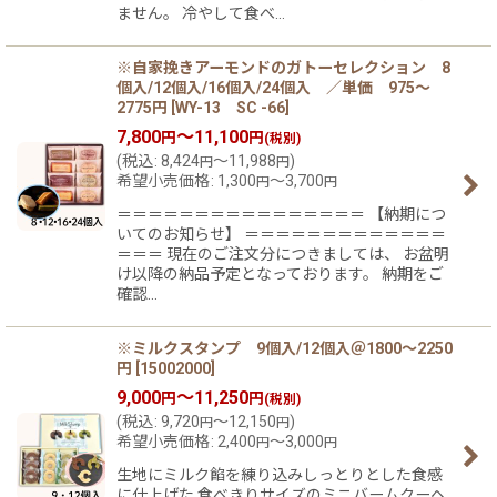
ません。 冷やして食べ…
※自家挽きアーモンドのガトーセレクション 8
個入/12個入/16個入/24個入 ／単価 975〜
2775円
[
WY-13 SC -66
]
7,800
～11,100
円
円
(税別)
(
税込
:
8,424
～11,988
)
円
円
希望小売価格
:
1,300
～3,700
円
円
＝＝＝＝＝＝＝＝＝＝＝＝＝＝＝＝ 【納期につ
いてのお知らせ】 ＝＝＝＝＝＝＝＝＝＝＝＝＝
＝＝＝ 現在のご注文分につきましては、 お盆明
け以降の納品予定となっております。 納期をご
確認…
※ミルクスタンプ 9個入/12個入＠1800〜2250
円
[
15002000
]
9,000
～11,250
円
円
(税別)
(
税込
:
9,720
～12,150
)
円
円
希望小売価格
:
2,400
～3,000
円
円
生地にミルク餡を練り込みしっとりとした食感
に仕上げた 食べきりサイズのミニバームクーヘ