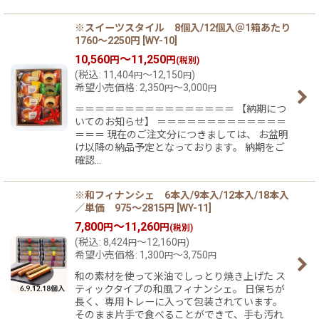
※スイーツスタイル 8個入/12個入＠1箱あたり
1760〜2250円
[
WY-10
]
10,560
～11,250
円
円
(税別)
(
税込
:
11,404
～12,150
)
円
円
希望小売価格
:
2,350
～3,000
円
円
＝＝＝＝＝＝＝＝＝＝＝＝＝＝＝＝ 【納期につ
いてのお知らせ】 ＝＝＝＝＝＝＝＝＝＝＝＝＝
＝＝＝ 現在のご注文分につきましては、 お盆明
け以降の納品予定となっております。 納期をご
確認…
※和フィナンシェ 6本入/9本入/12本入/18本入
／単価 975〜2815円
[
WY-11
]
7,800
～11,260
円
円
(税別)
(
税込
:
8,424
～12,160
)
円
円
希望小売価格
:
1,300
～3,750
円
円
和の素材を使って米油でしっとり焼き上げた ス
ティックタイプの和風フィナンシェ。 日保ちが
長く、専用トレーに入って包装されています。
そのまま片手で食べることができて、手も汚れ