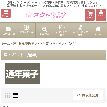
【箱・パッケージ】ケーキ・和菓子・洋菓子、業務用包装資材のショップ
【卸販売】和洋贈答菓子・ギフト商品(個包装あり・なし)｜株式会社オクト
メニュー
マイペー
カート
ジ
贈答ギフト菓
イベントから
FAQよくあるご
カテゴリ別
商品検索
ホーム
子
探す
質問
ホーム
>
洋：贈答菓子(ギフト・単品)
>
洋・ギフト【通年】
洋・ギフト【通年】
表示順変更
閉じる