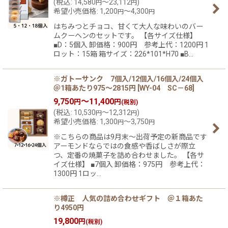
(
税込
:
14,580
～23,112
)
円
円
希望小売価格
:
1,200
～4,300
円
円
はちみつとチョコ、甘くて大人な味わいのバー
ムクーヘンのセットです。 【各サイズ仕様】
■D：5個入 卸価格：900円 参考上代：1200円 1
ロット：15箱 箱サイズ：226*101*H70 ■B…
※ガトーサンク 7個入/12個入/16個入/24個入
＠1箱あたり975〜2815円
[
WY-04 SC－68
]
9,750
～11,400
円
円
(税別)
(
税込
:
10,530
～12,312
)
円
円
希望小売価格
:
1,300
～3,750
円
円
※こちらの商品は9月末〜出荷予定の新商品です
アーモンドならではの食感や香ばしさが際立
つ、定番の焼菓子を詰め合わせました。 【各サ
イズ仕様】 ■7個入 卸価格：975円 参考上代：
1300円 1ロッ…
※樽正 人気の詰め合わせギフト ＠１箱あた
り4950円
19,800
円
(税別)