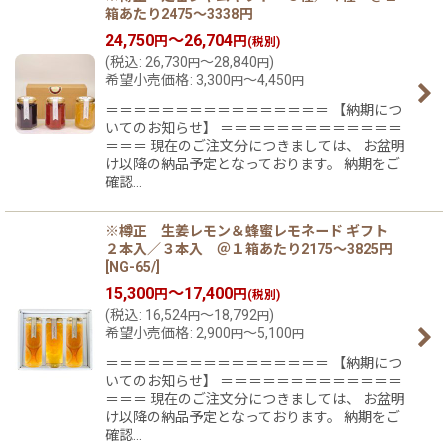
箱あたり2475〜3338円
24,750
～26,704
円
円
(税別)
(
税込
:
26,730
～28,840
)
円
円
希望小売価格
:
3,300
～4,450
円
円
＝＝＝＝＝＝＝＝＝＝＝＝＝＝＝＝ 【納期につ
いてのお知らせ】 ＝＝＝＝＝＝＝＝＝＝＝＝＝
＝＝＝ 現在のご注文分につきましては、 お盆明
け以降の納品予定となっております。 納期をご
確認…
※樽正 生姜レモン＆蜂蜜レモネード ギフト
２本入／３本入 ＠１箱あたり2175〜3825円
[
NG-65/
]
15,300
～17,400
円
円
(税別)
(
税込
:
16,524
～18,792
)
円
円
希望小売価格
:
2,900
～5,100
円
円
＝＝＝＝＝＝＝＝＝＝＝＝＝＝＝＝ 【納期につ
いてのお知らせ】 ＝＝＝＝＝＝＝＝＝＝＝＝＝
＝＝＝ 現在のご注文分につきましては、 お盆明
け以降の納品予定となっております。 納期をご
確認…