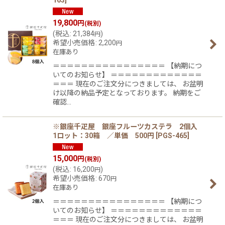
163
]
19,800
円
(税別)
(
税込
:
21,384
)
円
希望小売価格
:
2,200
円
在庫あり
＝＝＝＝＝＝＝＝＝＝＝＝＝＝＝＝ 【納期につ
いてのお知らせ】 ＝＝＝＝＝＝＝＝＝＝＝＝＝
＝＝＝ 現在のご注文分につきましては、 お盆明
け以降の納品予定となっております。 納期をご
確認…
※銀座千疋屋 銀座フルーツカステラ 2個入
1ロット：30箱 ／単価 500円
[
PGS-465
]
15,000
円
(税別)
(
税込
:
16,200
)
円
希望小売価格
:
670
円
在庫あり
＝＝＝＝＝＝＝＝＝＝＝＝＝＝＝＝ 【納期につ
いてのお知らせ】 ＝＝＝＝＝＝＝＝＝＝＝＝＝
＝＝＝ 現在のご注文分につきましては、 お盆明