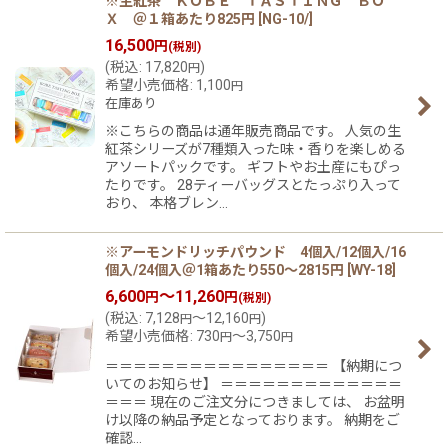
※生紅茶 ＫＯＢＥ ＴＡＳＴＩＮＧ ＢＯ
Ｘ ＠１箱あたり825円
[
NG-10/
]
16,500
円
(税別)
(
税込
:
17,820
)
円
希望小売価格
:
1,100
円
在庫あり
※こちらの商品は通年販売商品です。 人気の生
紅茶シリーズが7種類入った味・香りを楽しめる
アソートパックです。 ギフトやお土産にもぴっ
たりです。 28ティーバッグスとたっぷり入って
おり、 本格ブレン…
※アーモンドリッチパウンド 4個入/12個入/16
個入/24個入＠1箱あたり550〜2815円
[
WY-18
]
6,600
～11,260
円
円
(税別)
(
税込
:
7,128
～12,160
)
円
円
希望小売価格
:
730
～3,750
円
円
＝＝＝＝＝＝＝＝＝＝＝＝＝＝＝＝ 【納期につ
いてのお知らせ】 ＝＝＝＝＝＝＝＝＝＝＝＝＝
＝＝＝ 現在のご注文分につきましては、 お盆明
け以降の納品予定となっております。 納期をご
確認…