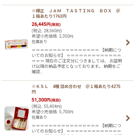
※樽正 ＪＡＭ ＴＡＳＴＩＮＧ ＢＯＸ ＠
１箱あたり1763円
26,445
円
(税別)
(
税込
:
28,560
)
円
希望小売価格
:
2,350
円
在庫あり
＝＝＝＝＝＝＝＝＝＝＝＝＝＝＝＝ 【納期につ
いてのお知らせ】 ＝＝＝＝＝＝＝＝＝＝＝＝＝
＝＝＝ 現在のご注文分につきましては、 お盆明
け以降の納品予定となっております。 納期をご
確認…
※ＫＳＬ 4種 詰め合わせ ＠１箱あたり4275
円
51,300
円
(税別)
(
税込
:
55,404
)
円
希望小売価格
:
5,700
円
在庫あり
＝＝＝＝＝＝＝＝＝＝＝＝＝＝＝＝ 【納期につ
いてのお知らせ】 ＝＝＝＝＝＝＝＝＝＝＝＝＝