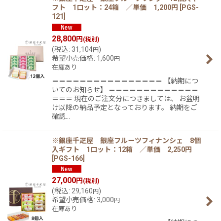
フト 1ロット：24箱 ／単価 1,200円
[
PGS-
121
]
28,800
円
(税別)
(
税込
:
31,104
)
円
希望小売価格
:
1,600
円
在庫あり
＝＝＝＝＝＝＝＝＝＝＝＝＝＝＝＝ 【納期につ
いてのお知らせ】 ＝＝＝＝＝＝＝＝＝＝＝＝＝
＝＝＝ 現在のご注文分につきましては、 お盆明
け以降の納品予定となっております。 納期をご
確認…
※銀座千疋屋 銀座フルーツフィナンシェ 8個
入ギフト 1ロット：12箱 ／単価 2,250円
[
PGS-166
]
27,000
円
(税別)
(
税込
:
29,160
)
円
希望小売価格
:
3,000
円
在庫あり