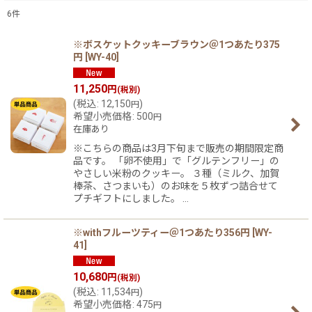
6
件
表示数
:
※ボスケットクッキーブラウン＠1つあたり375
円
[
WY-40
]
在庫あり
11,250
円
(税別)
(
税込
:
12,150
)
円
並び順
:
希望小売価格
:
500
円
在庫あり
絞り込む
※こちらの商品は3月下旬まで販売の期間限定商
品です。 「卵不使用」で「グルテンフリー」の
やさしい米粉のクッキー。 ３種（ミルク、加賀
棒茶、さつまいも）のお味を５枚ずつ詰合せて
プチギフトにしました。 …
※withフルーツティー＠1つあたり356円
[
WY-
41
]
10,680
円
(税別)
(
税込
:
11,534
)
円
希望小売価格
:
475
円