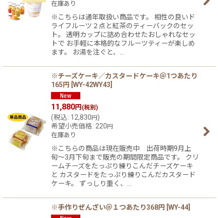
在庫あり
※こちらは通年取扱い商品です。 相性の良いド
ライフルーツ２点と紅茶のティーバックのセッ
ト。 透明カップに詰め合わせたおしゃれなセッ
トで お手軽に本格的なフルーツティーが楽しめ
ます。 お湯を注ぐと、…
※チーズケーキ／カスタードケーキ＠1つあたり
165円
[
WY-42WY43
]
11,880
円
(税別)
(
税込
:
12,830
)
円
希望小売価格
:
220
円
在庫あり
※こちらの商品は現在販売中 出荷時期9月上
旬〜3月下旬まで販売の期間限定商品です。 クリ
ームチーズをたっぷり練りこんだチーズケーキ
と カスタードをたっぷり練りこんだカスタード
ケーキ。 ずっしり重く、…
※手作りぜんざい＠１つあたり368円
[
WY-44
]