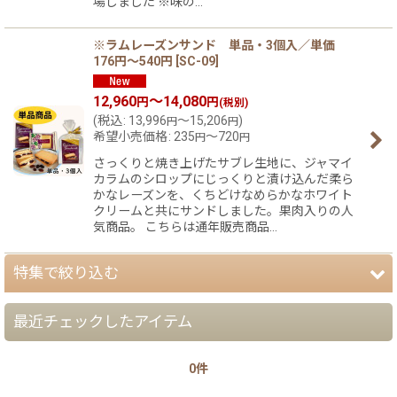
場しました ※味の…
※ラムレーズンサンド 単品・3個入／単価
176円〜540円
[
SC-09
]
12,960
～14,080
円
円
(税別)
(
税込
:
13,996
～15,206
)
円
円
希望小売価格
:
235
～720
円
円
さっくりと焼き上げたサブレ生地に、ジャマイ
カラムのシロップにじっくりと漬け込んだ柔ら
かなレーズンを、くちどけなめらかなホワイト
クリームと共にサンドしました。果肉入りの人
気商品。 こちらは通年販売商品…
特集で絞り込む
最近チェックしたアイテム
【夏】さわやかパッケージ
0件
【銘菓撰29・秋冬】洋菓子ギフト（贈答）