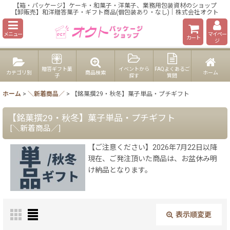
【箱・パッケージ】ケーキ・和菓子・洋菓子、業務用包装資材のショップ
【卸販売】和洋贈答菓子・ギフト商品(個包装あり・なし)｜株式会社オクト
メニュー
マイペー
カート
ジ
贈答ギフト菓
イベントから
FAQよくあるご
カテゴリ別
商品検索
ホーム
子
探す
質問
ホーム
>
＼新着商品／
>
【銘菓撰29・秋冬】菓子単品・プチギフト
【銘菓撰29・秋冬】菓子単品・プチギフト
[
＼新着商品／
]
【ご注意ください】2026年7月22日以降
現在、ご発注頂いた商品は、お盆休み明
け納品となります。
表示順変更
閉じる