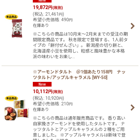
19,872
円
(税別)
(
税込
:
21,461
)
円
希望小売価格
:
490
円
在庫あり
※こちらの商品は10月末〜2月末までの受注の期
間限定商品です。 秋冬限定で登場する、1人前タ
イプの「餅付ぜんざい」。 新潟産の切り餅と、
北海道産小豆を使用し、粒感と風味豊かな本格
派の味わいをお楽し…
※アーモンドタルト ＠1個あたり158円 ナッ
ツタルト/アップルキャラメル
[
WY-50
]
10,112
円
(税別)
(
税込
:
10,920
)
円
希望小売価格
:
210
円
在庫あり
※こちらの商品は通年販売商品です。 香り高い
自家挽きアーモンドを使用したタルトです。 ナ
ッツタルトとアップルキャラメルの２種をご用
意しました。 ※アップルキャラメルは新味で登