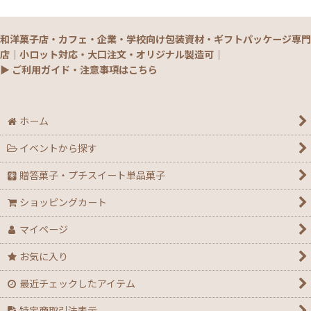
【銘菓撰29・秋冬】和菓子ギフト（贈答）
和洋菓子店・カフェ・企業・学校向け包装資材・ギフトパッケージ専門
【銘菓撰29・秋冬】菓子単品・プチギフト
店｜小ロット対応・大口注文・オリジナル製造可｜
▶ ご利用ガイド・注意事項はこちら
【通年】焼菓子/ギフト・単品
【秋】秋のおすすめパッケージ
ホーム
イベントから探す
【ハロウィン】★全力応援★グッズ★
贈答菓子・プチスイート単品菓子
【アウトレット】ハロウィン
ショッピングカート
【２０２６年】クリスマスデコ箱・ノエル箱・トレー
マイページ
【クリスマス】ミニデコ箱トレー付き＜3号 4号 4.5
お気に入り
号＞
最近チェックしたアイテム
【クリスマス】ノエル箱