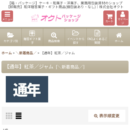
【箱・パッケージ】ケーキ・和菓子・洋菓子、業務用包装資材のショップ
【卸販売】和洋贈答菓子・ギフト商品(個包装あり・なし)｜株式会社オクト
メニュー
マイペー
カート
ジ
贈答ギフト菓
イベントから
FAQよくあるご
カテゴリ別
商品検索
ホーム
子
探す
質問
ホーム
>
＼新着商品／
>
【通年】紅茶／ジャム
【通年】紅茶／ジャム
[
＼新着商品／
]
表示順変更
閉じる