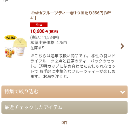
1
件
表示数
:
※withフルーツティー＠1つあたり356円
[
WY-
41
]
在庫あり
10,680
円
(税別)
(
税込
:
11,534
)
円
並び順
:
希望小売価格
:
475
円
在庫あり
絞り込む
※こちらは通年取扱い商品です。 相性の良いド
ライフルーツ２点と紅茶のティーバックのセッ
ト。 透明カップに詰め合わせたおしゃれなセッ
トで お手軽に本格的なフルーツティーが楽しめ
ます。 お湯を注ぐと、…
特集で絞り込む
最近チェックしたアイテム
【夏】さわやかパッケージ
0件
【銘菓撰29・秋冬】洋菓子ギフト（贈答）