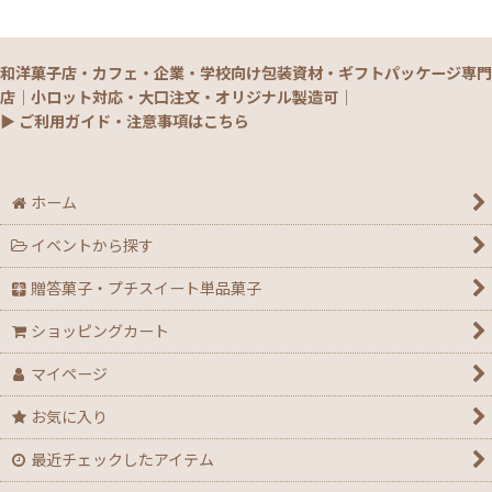
【銘菓撰29・秋冬】和菓子ギフト（贈答）
和洋菓子店・カフェ・企業・学校向け包装資材・ギフトパッケージ専門
【銘菓撰29・秋冬】菓子単品・プチギフト
店｜小ロット対応・大口注文・オリジナル製造可｜
▶ ご利用ガイド・注意事項はこちら
【通年】焼菓子/ギフト・単品
【秋】秋のおすすめパッケージ
ホーム
イベントから探す
【ハロウィン】★全力応援★グッズ★
贈答菓子・プチスイート単品菓子
【アウトレット】ハロウィン
ショッピングカート
【２０２６年】クリスマスデコ箱・ノエル箱・トレー
マイページ
【クリスマス】ミニデコ箱トレー付き＜3号 4号 4.5
お気に入り
号＞
最近チェックしたアイテム
【クリスマス】ノエル箱