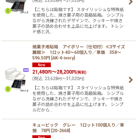
(
税込
:
23,628
～31,020
)
円
円
【こちらは貼箱です】 スタイリッシュな特殊紙
を使用した、焼き菓子用の高級貼箱。 シンプル
ながら洗練されたデザインで、クッキーや焼き
菓子の詰め合わせを上品に仕上げます。 トレン
ド感と汎…
焼菓子用貼箱 アイボリー（仕切付）≪3サイズ
展開≫ 1ロット40〜60個入り／単価 358〜
596.50円
[
AK-4-ivory
]
21,480
～28,200
円
円
(税別)
(
税込
:
23,628
～31,020
)
円
円
【こちらは貼箱です】 スタイリッシュな特殊紙
を使用した、焼き菓子用の高級貼箱。 シンプル
ながら洗練されたデザインで、クッキーや焼き
菓子の詰め合わせを上品に仕上げます。 シンプ
ルだから…
キュービック グレー 1ロット100個入り／単
価 78円
[
20-2668
]