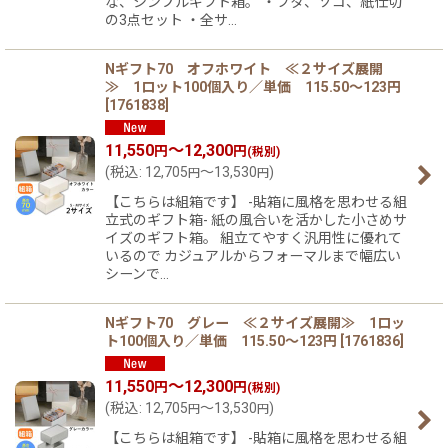
な、シンプルギフト箱。 ・フタ、ソコ、紙仕切
の3点セット ・全サ…
Nギフト70 オフホワイト ≪２サイズ展開
≫ 1ロット100個入り／単価 115.50〜123円
[
1761838
]
11,550
～12,300
円
円
(税別)
(
税込
:
12,705
～13,530
)
円
円
【こちらは組箱です】 -貼箱に風格を思わせる組
立式のギフト箱- 紙の風合いを活かした小さめサ
イズのギフト箱。 組立てやすく汎用性に優れて
いるので カジュアルからフォーマルまで幅広い
シーンで…
Nギフト70 グレー ≪２サイズ展開≫ 1ロッ
ト100個入り／単価 115.50〜123円
[
1761836
]
11,550
～12,300
円
円
(税別)
(
税込
:
12,705
～13,530
)
円
円
【こちらは組箱です】 -貼箱に風格を思わせる組