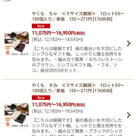
15
件
表示数
:
やくも ちゃ ≪５サイズ展開≫ 1ロット50〜
100個入り／単価 135〜271円
[
1760585
]
在庫あり
11,075
～16,950
円
円
(税別)
(
税込
:
12,182
～18,645
)
円
円
並び順
:
【こちらは組箱です】 紙の風合いを大切にした
シンプルなギフト箱。 しっかりと贈る気持ちを
絞り込む
包みます。 ・組み立て簡単 ・おちついたトーン
のブラウン、シンプルギフト箱。 ・フタ、ソ
コ、紙仕切の3点セット…
やくも すみ ≪５サイズ展開≫ 1ロット50〜
100個入り／単価 135〜271円
[
1760580
]
11,075
～16,950
円
円
(税別)
(
税込
:
12,182
～18,645
)
円
円
【こちらは組箱です】 紙の風合いを大切にした
シンプルなギフト箱。 しっかりと贈る気持ちを
包みます。 ・組み立て簡単 ・ブラックがシック