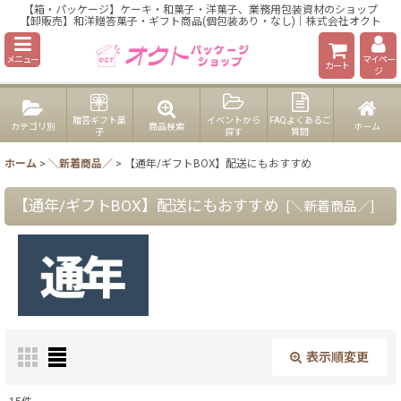
【箱・パッケージ】ケーキ・和菓子・洋菓子、業務用包装資材のショップ
【卸販売】和洋贈答菓子・ギフト商品(個包装あり・なし)｜株式会社オクト
メニュー
マイペー
カート
ジ
贈答ギフト菓
イベントから
FAQよくあるご
カテゴリ別
商品検索
ホーム
子
探す
質問
ホーム
>
＼新着商品／
>
【通年/ギフトBOX】配送にもおすすめ
【通年/ギフトBOX】配送にもおすすめ
[
＼新着商品／
]
表示順変更
閉じる