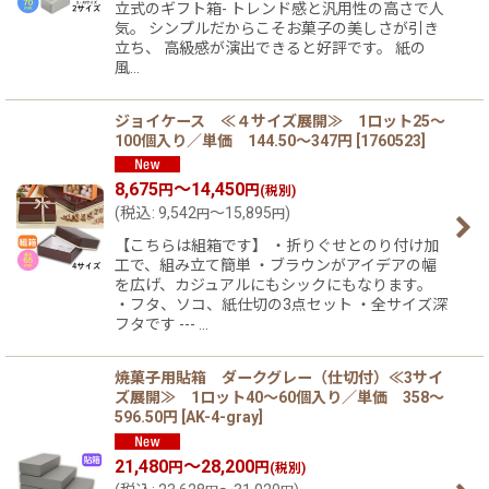
立式のギフト箱- トレンド感と汎用性の高さで人
気。 シンプルだからこそお菓子の美しさが引き
立ち、 高級感が演出できると好評です。 紙の
風…
ジョイケース ≪４サイズ展開≫ 1ロット25〜
100個入り／単価 144.50〜347円
[
1760523
]
8,675
～14,450
円
円
(税別)
(
税込
:
9,542
～15,895
)
円
円
【こちらは組箱です】 ・折りぐせとのり付け加
工で、組み立て簡単 ・ブラウンがアイデアの幅
を広げ、カジュアルにもシックにもなります。
・フタ、ソコ、紙仕切の3点セット ・全サイズ深
フタです --- …
焼菓子用貼箱 ダークグレー（仕切付）≪3サイ
ズ展開≫ 1ロット40〜60個入り／単価 358〜
596.50円
[
AK-4-gray
]
21,480
～28,200
円
円
(税別)