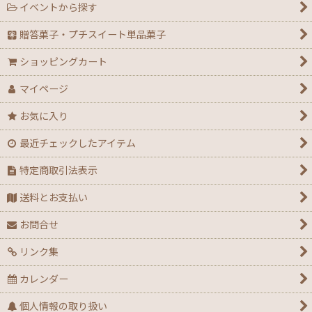
イベントから探す
【ハロウィン】★全力応援★グッズ★
贈答菓子・プチスイート単品菓子
【アウトレット】ハロウィン
ショッピングカート
【２０２６年】クリスマスデコ箱・ノエル箱・トレー
マイページ
【クリスマス】ミニデコ箱トレー付き＜3号 4号 4.5
お気に入り
号＞
最近チェックしたアイテム
【クリスマス】ノエル箱
特定商取引法表示
【クリスマス】シュトーレン（箱・袋）
送料とお支払い
【クリスマス】★全力応援！X’masグッズ
お問合せ
リンク集
【アウトレット】クリスマス
カレンダー
【通年】迎春・お祝い・だるま・花柄
個人情報の取り扱い