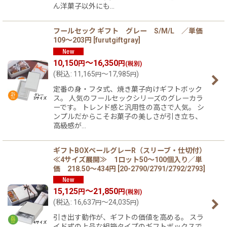
ん洋菓子以外にも…
フールセック ギフト グレー S/M/L ／単価
109〜203円
[
furutgiftgray
]
10,150
～16,350
円
円
(税別)
(
税込
:
11,165
～17,985
)
円
円
定番の身・フタ式、焼き菓子向けギフトボック
ス。 人気のフールセックシリーズのグレーカラ
ーです。 トレンド感と汎用性の高さで人気。 シ
ンプルだからこそお菓子の美しさが引き立ち、
高級感が…
ギフトBOXペールグレーR（スリーブ・仕切付）
≪4サイズ展開≫ 1ロット50〜100個入り／単
価 218.50〜434円
[
20-2790/2791/2792/2793
]
15,125
～21,850
円
円
(税別)
(
税込
:
16,637
～24,035
)
円
円
引き出す動作が、ギフトの価値を高める。 スラ
イド式の上品な組箱タイプのギフトボックスで