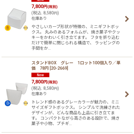
7,800
円
(税別)
(
税込
:
8,580
)
円
在庫あり
やさしいカーブ形状が特徴の、ミニギフトボッ
クス。 丸みのあるフォルムが、焼き菓子やクッ
キーをかわいく引き立てます。 フタを折り込む
だけで簡単に閉じられる構造で、 ラッピングの
手間をか…
スタンドBOX グレー 1ロット100個入り／単
価 78円
[
20-2669
]
7,800
円
(税別)
(
税込
:
8,580
)
円
在庫あり
トレンド感のあるグレーカラーが魅力の、ミニ
サイズギフトボックス。 シンプルで洗練された
デザインが、どんな商品も上品に引き立てま
す。 コンパクトながら高さのある設計で、焼き
菓子や小物、プチギ…