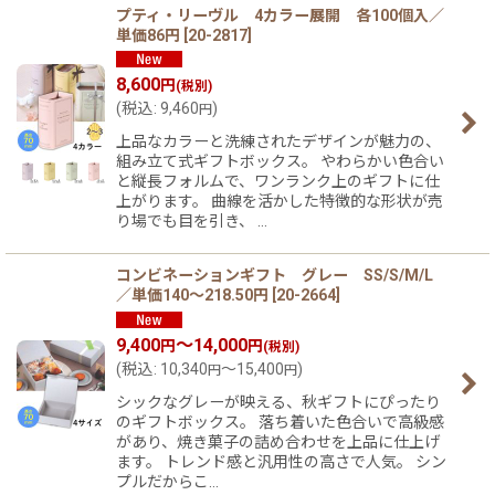
プティ・リーヴル 4カラー展開 各100個入／
単価86円
[
20-2817
]
8,600
円
(税別)
(
税込
:
9,460
)
円
上品なカラーと洗練されたデザインが魅力の、
組み立て式ギフトボックス。 やわらかい色合い
と縦長フォルムで、ワンランク上のギフトに仕
上がります。 曲線を活かした特徴的な形状が売
り場でも目を引き、 …
コンビネーションギフト グレー SS/S/M/L
／単価140〜218.50円
[
20-2664
]
9,400
～14,000
円
円
(税別)
(
税込
:
10,340
～15,400
)
円
円
シックなグレーが映える、秋ギフトにぴったり
のギフトボックス。 落ち着いた色合いで高級感
があり、焼き菓子の詰め合わせを上品に仕上げ
ます。 トレンド感と汎用性の高さで人気。 シン
プルだからこ…