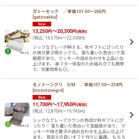
ガトーセック ／単価101.50〜265円
[
gatosekku
]
13,250
～20,300
円
円
(税別)
(
税込
:
14,575
～22,330
)
円
円
シックなグレーが映える、秋ギフトにぴったり
の焼き菓子用ボックス。 落ち着いた色合いで高
級感があり、クッキーの詰め合わせを上品に仕
上げます。 身フタ一体型のため組み立ても簡単
で、作業効率も◎。 …
モノトーングリ S/M ／単価107.50〜234円
[
monotonegre
]
11,700
～17,950
円
円
(税別)
(
税込
:
12,870
～19,745
)
円
円
シックなグレーブラウンの色目が秋ギフトにぴ
ったり！ 落ち着いた色合いで高級感があり、 ク
ッキーや焼き菓子の詰め合わせを上品に仕上げ
ます。 見栄えの良いギフト作りに最適。 もちろ