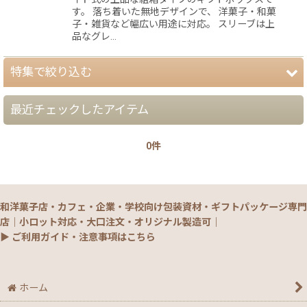
す。 落ち着いた無地デザインで、 洋菓子・和菓
子・雑貨など幅広い用途に対応。 スリーブは上
品なグレ…
特集で絞り込む
最近チェックしたアイテム
【夏】さわやかパッケージ
0件
【銘菓撰29・秋冬】洋菓子ギフト（贈答）
【銘菓撰29・秋冬】和菓子ギフト（贈答）
和洋菓子店・カフェ・企業・学校向け包装資材・ギフトパッケージ専門
【銘菓撰29・秋冬】菓子単品・プチギフト
店｜小ロット対応・大口注文・オリジナル製造可｜
▶ ご利用ガイド・注意事項はこちら
【通年】焼菓子/ギフト・単品
【秋】秋のおすすめパッケージ
ホーム