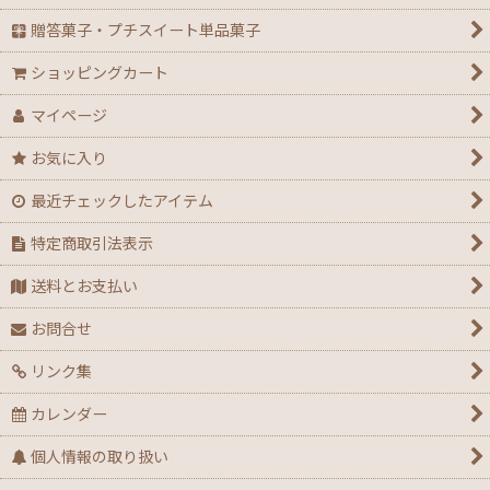
贈答菓子・プチスイート単品菓子
【アウトレット】ハロウィン
ショッピングカート
【２０２６年】クリスマスデコ箱・ノエル箱・トレー
マイページ
【クリスマス】ミニデコ箱トレー付き＜3号 4号 4.5
お気に入り
号＞
最近チェックしたアイテム
【クリスマス】ノエル箱
特定商取引法表示
【クリスマス】シュトーレン（箱・袋）
送料とお支払い
【クリスマス】★全力応援！X’masグッズ
お問合せ
リンク集
【アウトレット】クリスマス
カレンダー
【通年】迎春・お祝い・だるま・花柄
個人情報の取り扱い