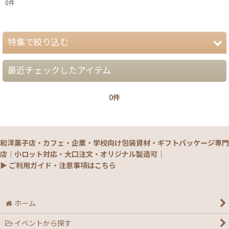
0
件
表示数
:
特集で絞り込む
在庫あり
並び順
:
最近チェックしたアイテム
【夏】さわやかパッケージ
0件
【銘菓撰29・秋冬】洋菓子ギフト（贈答）
絞り込む
【銘菓撰29・秋冬】和菓子ギフト（贈答）
和洋菓子店・カフェ・企業・学校向け包装資材・ギフトパッケージ専門
【銘菓撰29・秋冬】菓子単品・プチギフト
店｜小ロット対応・大口注文・オリジナル製造可｜
▶ ご利用ガイド・注意事項はこちら
【通年】焼菓子/ギフト・単品
【秋】秋のおすすめパッケージ
ホーム
イベントから探す
【ハロウィン】★全力応援★グッズ★