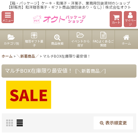
【箱・パッケージ】ケーキ・和菓子・洋菓子、業務用包装資材のショップ
【卸販売】和洋贈答菓子・ギフト商品(個包装あり・なし)｜株式会社オクト
メニュー
マイペー
カート
ジ
贈答ギフト菓
イベントから
FAQよくあるご
カテゴリ別
商品検索
ホーム
子
探す
質問
ホーム
>
＼新着商品／
>
マルチBOX在庫限り最安値！
マルチBOX在庫限り最安値！
[
＼新着商品／
]
表示順変更
閉じる