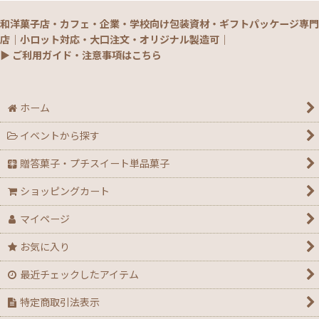
和洋菓子店・カフェ・企業・学校向け包装資材・ギフトパッケージ専門
【通年】焼菓子/ギフト・単品
店｜小ロット対応・大口注文・オリジナル製造可｜
▶ ご利用ガイド・注意事項はこちら
【秋】秋のおすすめパッケージ
【ハロウィン】★全力応援★グッズ★
ホーム
イベントから探す
【アウトレット】ハロウィン
贈答菓子・プチスイート単品菓子
【２０２６年】クリスマスデコ箱・ノエル箱・トレー
ショッピングカート
【クリスマス】ミニデコ箱トレー付き＜3号 4号 4.5
マイページ
号＞
お気に入り
【クリスマス】ノエル箱
最近チェックしたアイテム
【クリスマス】シュトーレン（箱・袋）
特定商取引法表示