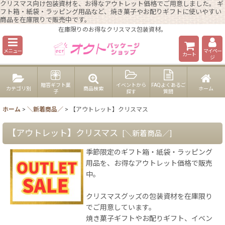
クリスマス向け包装資材を、お得なアウトレット価格でご用意しました。 ギ
フト箱・紙袋・ラッピング用品など、焼き菓子やお配りギフトに使いやすい
商品を在庫限りで販売中です。
在庫限りのお得なクリスマス包装資材。
メニュー
マイペー
カート
ジ
贈答ギフト菓
イベントから
FAQよくあるご
カテゴリ別
商品検索
ホーム
子
探す
質問
ホーム
>
＼新着商品／
>
【アウトレット】クリスマス
【アウトレット】クリスマス
[
＼新着商品／
]
季節限定のギフト箱・紙袋・ラッピング
用品を、お得なアウトレット価格で販売
中。
クリスマスグッズの包装資材を在庫限り
でご用意しています。
焼き菓子ギフトやお配りギフト、イベン