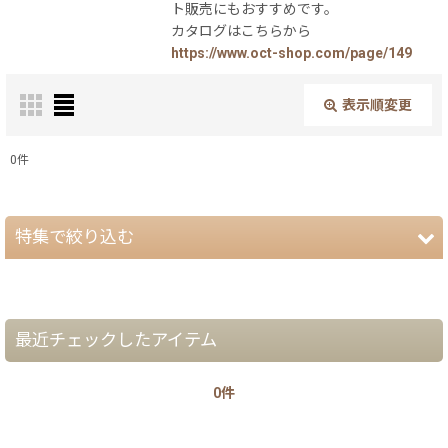
ト販売にもおすすめです。
カタログはこちらから
https://www.oct-shop.com/page/149
表示順変更
閉じる
0
件
表示数
:
特集で絞り込む
在庫あり
並び順
:
【夏】さわやかパッケージ
最近チェックしたアイテム
【銘菓撰29・秋冬】洋菓子ギフト（贈答）
絞り込む
0件
【銘菓撰29・秋冬】和菓子ギフト（贈答）
【銘菓撰29・秋冬】菓子単品・プチギフト