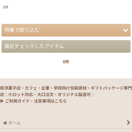
0
件
表示数
:
特集で絞り込む
在庫あり
並び順
:
最近チェックしたアイテム
【夏】さわやかパッケージ
0件
【銘菓撰29・秋冬】洋菓子ギフト（贈答）
絞り込む
【銘菓撰29・秋冬】和菓子ギフト（贈答）
和洋菓子店・カフェ・企業・学校向け包装資材・ギフトパッケージ専門
【銘菓撰29・秋冬】菓子単品・プチギフト
店｜小ロット対応・大口注文・オリジナル製造可｜
▶ ご利用ガイド・注意事項はこちら
【通年】焼菓子/ギフト・単品
【秋】秋のおすすめパッケージ
ホーム