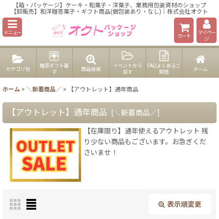
【箱・パッケージ】ケーキ・和菓子・洋菓子、業務用包装資材のショップ
【卸販売】和洋贈答菓子・ギフト商品(個包装あり・なし)｜株式会社オクト
メニュー
マイペー
カート
ジ
贈答ギフト菓
イベントから
FAQよくあるご
カテゴリ別
商品検索
ホーム
子
探す
質問
ホーム
>
＼新着商品／
>
【アウトレット】通年商品
【アウトレット】通年商品
[
＼新着商品／
]
【在庫限り】通年使えるアウトレット 残
り少ない商品もございます。お急ぎくだ
さいませ！
表示順変更
閉じる