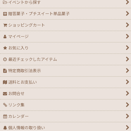
イベントから探す
【ハロウィン】★全力応援★グッズ★
贈答菓子・プチスイート単品菓子
【アウトレット】ハロウィン
ショッピングカート
【２０２６年】クリスマスデコ箱・ノエル箱・トレー
マイページ
【クリスマス】ミニデコ箱トレー付き＜3号 4号 4.5
お気に入り
号＞
最近チェックしたアイテム
【クリスマス】ノエル箱
特定商取引法表示
【クリスマス】シュトーレン（箱・袋）
送料とお支払い
【クリスマス】★全力応援！X’masグッズ
お問合せ
リンク集
【アウトレット】クリスマス
カレンダー
【通年】迎春・お祝い・だるま・花柄
個人情報の取り扱い