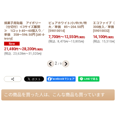
焼菓子用貼箱 アイボリー
ピュアホワイト/小/中/大/特
エコファイブ
（仕切付）≪3サイズ展開
大／単価 85〜204.50円
300枚入／単価 
円
≫ 1ロット40〜60個入り／
[
59010014
]
[
59010032
]
単価 358〜596.50円
[
AK-4-
7,700
～12,550
14,100
円
円
円
(税別)
(税別)
ivory
]
(
税込
:
8,470
～13,805
)
(
税込
:
15,510
)
円
円
円
21,480
～28,200
円
円
(税別)
(
税込
:
23,628
～31,020
)
円
円
2
/
9
Facebookでシェア
この商品を買った人は、こんな商品も買っています