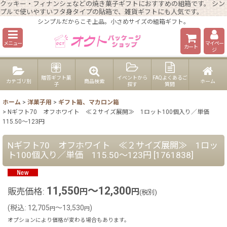
クッキー・フィナンシェなどの焼き菓子ギフトにおすすめの組箱です。 シン
プルで使いやすいフタ身タイプの貼箱で、雑貨ギフトにも人気です。
シンプルだからこそ上品。小さめサイズの組箱ギフト。
メニュー
マイペー
カート
ジ
贈答ギフト菓
イベントから
FAQよくあるご
カテゴリ別
商品検索
ホーム
子
探す
質問
ホーム
>
洋菓子用
>
ギフト箱、マカロン箱
>
Nギフト70 オフホワイト ≪２サイズ展開≫ 1ロット100個入り／単価
115.50〜123円
Nギフト70 オフホワイト ≪２サイズ展開≫ 1ロッ
ト100個入り／単価 115.50〜123円
[
1761838
]
11,550
～12,300
販売価格
:
円
円
(税別)
(
税込
:
12,705
～13,530
)
円
円
オプションにより価格が変わる場合もあります。