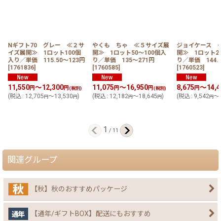
Nギフト70 グレー ≪２サ
やくも ちゃ ≪５サイズ展
ジョイケース 
イズ展開≫ 1ロット100個
開≫ 1ロット50〜100個入
開≫ 1ロット2
入り／単価 115.50〜123円
り／単価 135〜271円
り／単価 144.
[
1761836
]
[
1760585
]
[
1760523
]
11,550
～12,300
11,075
～16,950
8,675
～14,4
円
円
円
円
円
(税別)
(税別)
(
税込
:
12,705
～13,530
)
(
税込
:
12,182
～18,645
)
(
税込
:
9,542
～1
円
円
円
円
円
1
/
11
関連グループ
【秋】秋のおすすめパッケージ
【通年/ギフトBOX】配送にもおすすめ