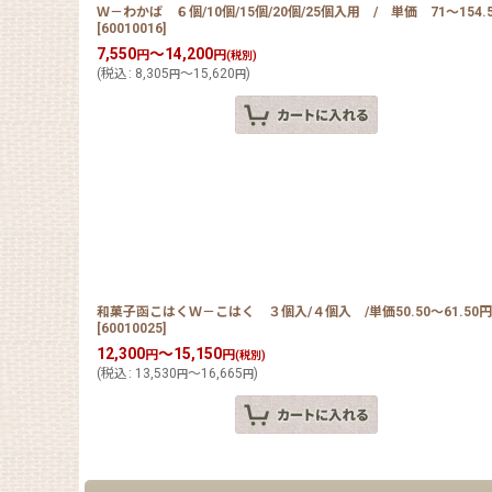
Ｗ－わかば ６個/10個/15個/20個/25個入用 / 単価 71〜154.
[
60010016
]
7,550
～14,200
円
円
(税別)
(
税込
:
8,305
～15,620
)
円
円
和菓子函こはくＷ－こはく ３個入/４個入 /単価50.50〜61.50円
[
60010025
]
12,300
～15,150
円
円
(税別)
(
税込
:
13,530
～16,665
)
円
円