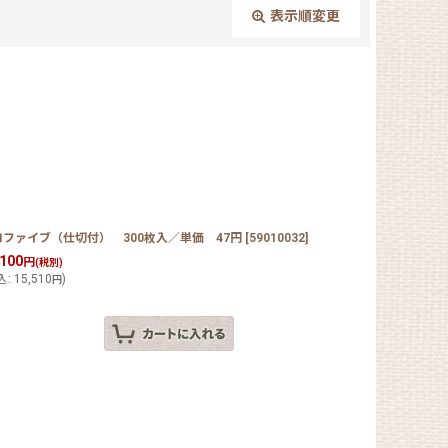
表示順変更
閉じる
コファイブ（仕切付） 300枚入／単価 47円
[
59010032
]
,100
円
(税別)
込
:
15,510
)
円