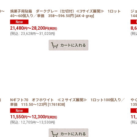
0〜
焼菓子用貼箱 ダークグレー（仕切付）≪3サイズ展開≫ 1ロット
ジ
40〜60個入り／単価 358〜596.50円
[
AK-4-gray
]
14
21,480
～28,200
8,
円
円
(税別)
(
税込
:
23,628
～31,020
)
(
税
円
円
単価
Nギフト70 オフホワイト ≪２サイズ展開≫ 1ロット100個入り／
や
単価 115.50〜123円
[
1761838
]
13
11,550
～12,300
11
円
円
(税別)
(
税込
:
12,705
～13,530
)
(
税
円
円