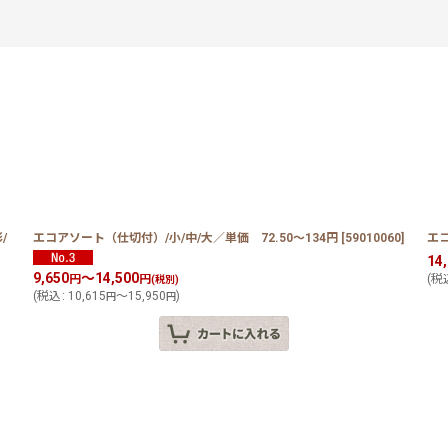
/
エコアソート（仕切付）/小/中/大／単価 72.50〜134円
[
59010060
]
エ
絞り込む
14
9,650
～14,500
円
円
(
税
(税別)
(
税込
:
10,615
～15,950
)
円
円