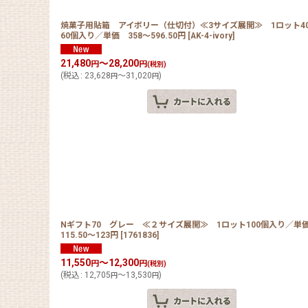
焼菓子用貼箱 アイボリー（仕切付）≪3サイズ展開≫ 1ロット4
60個入り／単価 358〜596.50円
[
AK-4-ivory
]
21,480
～28,200
円
円
(税別)
(
税込
:
23,628
～31,020
)
円
円
Nギフト70 グレー ≪２サイズ展開≫ 1ロット100個入り／
115.50〜123円
[
1761836
]
11,550
～12,300
円
円
(税別)
(
税込
:
12,705
～13,530
)
円
円