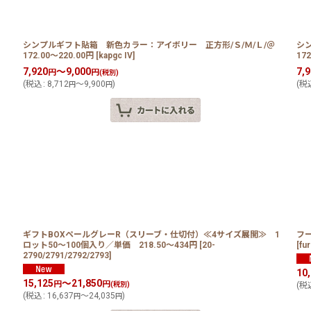
シンプルギフト貼箱 新色カラー：アイボリー 正方形/Ｓ/Ｍ/Ｌ/＠
シ
172.00〜220.00円
[
kapgc IV
]
17
7,920
～9,000
7,
円
円
(税別)
(
税込
:
8,712
～9,900
)
(
税
円
円
ギフトBOXペールグレーR（スリーブ・仕切付）≪4サイズ展開≫ 1
フー
ロット50〜100個入り／単価 218.50〜434円
[
20-
[
fur
2790/2791/2792/2793
]
10
15,125
～21,850
円
円
(税別)
(
税
(
税込
:
16,637
～24,035
)
円
円