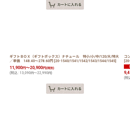
ギフトＢＯＸ（ギフトボックス）ナチュール 特小/小/中/120/大/特大
コン
／単価 148.40〜278.60円
[
20-1540/1541/1542/1543/1544/1545
]
[
20
11,900
～20,900
円
円
(税別)
9,
(
税込
:
13,090
～22,990
)
円
円
(
税