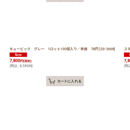
価
キュービック グレー 1ロット100個入り／単価 78円
[
20-2668
]
スタ
7,800
7,
円
(税別)
(
税込
:
8,580
)
(
税
円