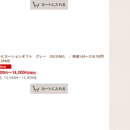
ビネーションギフト グレー SS/S/M/L ／単価140〜218.50円
-2664
]
400
～14,000
円
円
(税別)
込
:
10,340
～15,400
)
円
円