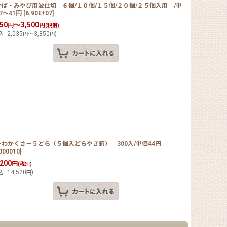
かば・みやび用波仕切 ６個/１０個/１５個/２０個/２５個入用 /単
7〜41円
[
6.90E+07
]
850
～3,500
円
円
(税別)
込
:
2,035
～3,850
)
円
円
－わかくさ－５どら（５個入どらやき箱） 300入/単価44円
000010
]
,200
円
(税別)
込
:
14,520
)
円