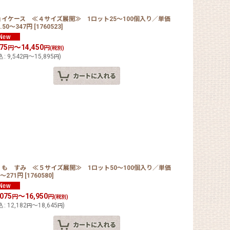
ョイケース ≪４サイズ展開≫ 1ロット25〜100個入り／単価
4.50〜347円
[
1760523
]
675
～14,450
円
円
(税別)
込
:
9,542
～15,895
)
円
円
くも すみ ≪５サイズ展開≫ 1ロット50〜100個入り／単価
5〜271円
[
1760580
]
,075
～16,950
円
円
(税別)
込
:
12,182
～18,645
)
円
円