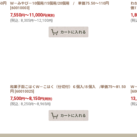
50円
Ｗ－みやび－10個用/15個用/20個用 / 単価75.50〜110円
わ
[
60010003
]
価1
7,550
～11,000
1,
円
円
(税別)
(
税込
:
8,305
～12,100
)
(
税
円
円
和菓子函こはくＷ－こはく（仕切付）６個入/８個入 /単価75〜81.50
Ｗ
円
[
60010025
]
[
60
7,500
～8,150
13
円
円
(税別)
(
税込
:
8,250
～8,965
)
(
税
円
円