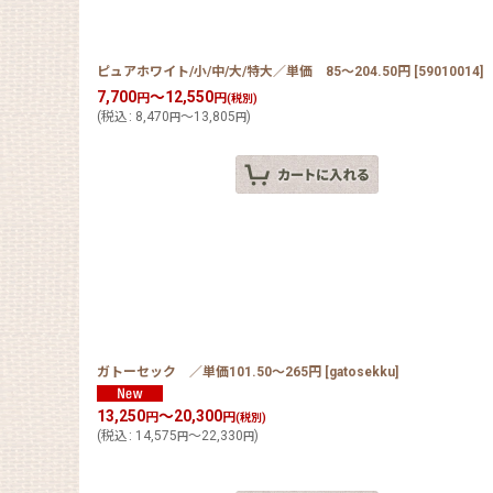
ピュアホワイト/小/中/大/特大／単価 85〜204.50円
[
59010014
]
7,700
～12,550
円
円
(税別)
(
税込
:
8,470
～13,805
)
円
円
ガトーセック ／単価101.50〜265円
[
gatosekku
]
13,250
～20,300
円
円
(税別)
(
税込
:
14,575
～22,330
)
円
円