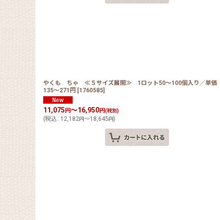
やくも ちゃ ≪５サイズ展開≫ 1ロット50〜100個入り／単
135〜271円
[
1760585
]
11,075
～16,950
円
円
(税別)
(
税込
:
12,182
～18,645
)
円
円