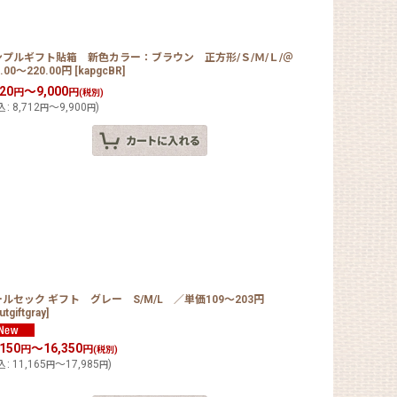
ンプルギフト貼箱 新色カラー：ブラウン 正方形/Ｓ/Ｍ/Ｌ/＠
2.00〜220.00円
[
kapgcBR
]
920
～9,000
円
円
(税別)
込
:
8,712
～9,900
)
円
円
ルセック ギフト グレー S/M/L ／単価109〜203円
utgiftgray
]
,150
～16,350
円
円
(税別)
込
:
11,165
～17,985
)
円
円