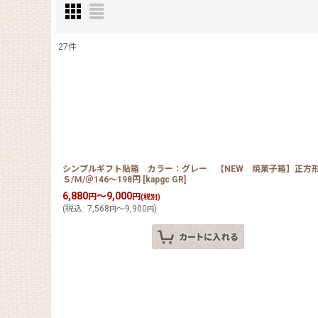
27
件
表示数
:
在庫あり
並び順
:
シンプルギフト貼箱 カラー：グレー 【NEW 焼菓子箱】正方形
Ｓ/Ｍ/＠146〜198円
[
kapgc GR
]
6,880
～9,000
円
円
(税別)
(
税込
:
7,568
～9,900
)
円
円