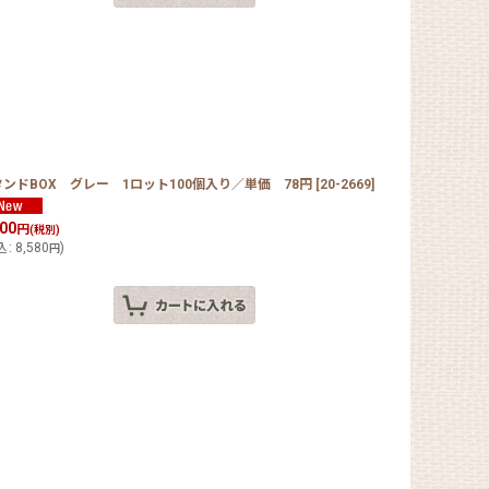
ンドBOX グレー 1ロット100個入り／単価 78円
[
20-2669
]
800
円
(税別)
込
:
8,580
)
円