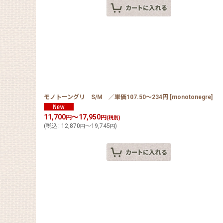
モノトーングリ S/M ／単価107.50〜234円
[
monotonegre
]
11,700
～17,950
円
円
(税別)
(
税込
:
12,870
～19,745
)
円
円