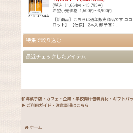
(
税込
:
11,664
～15,795
)
円
円
希望小売価格
:
1,600
～3,900
円
円
【新商品】こちらは通年販売商品です ココ
ロット】 【仕様】 2本入 卸単価：…
特集で絞り込む
最近チェックしたアイテム
【夏】さわやかパッケージ
【銘菓撰29・秋冬】洋菓子ギフト（贈答）
【銘菓撰29・秋冬】和菓子ギフト（贈答）
和洋菓子店・カフェ・企業・学校向け包装資材・ギフトパ
【銘菓撰29・秋冬】菓子単品・プチギフト
▶ ご利用ガイド・注意事項はこちら
【通年】焼菓子/ギフト・単品
ホーム
【秋】秋のおすすめパッケージ