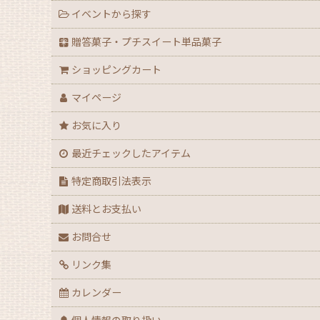
イベントから探す
【ハロウィン】★全力応援★グッズ★
贈答菓子・プチスイート単品菓子
ショッピングカート
【アウトレット】ハロウィン
マイページ
【２０２６年】クリスマスデコ箱・ノエル箱・ト
お気に入り
【クリスマス】ミニデコ箱トレー付き＜3号 4号 
最近チェックしたアイテム
【クリスマス】ノエル箱
特定商取引法表示
送料とお支払い
【クリスマス】シュトーレン（箱・袋）
お問合せ
【クリスマス】★全力応援！X’masグッズ
リンク集
【アウトレット】クリスマス
カレンダー