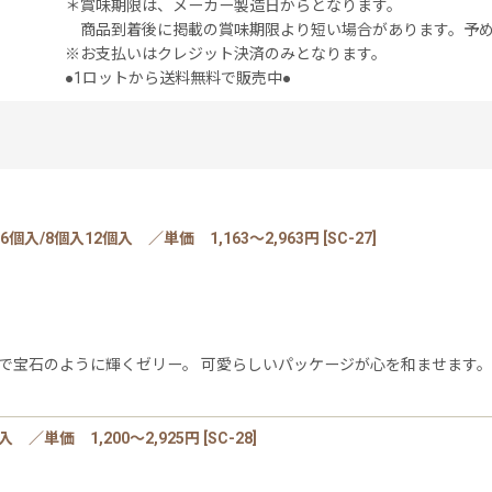
＊賞味期限は、メーカー製造日からとなります。
商品到着後に掲載の賞味期限より短い場合があります。予め
※お支払いはクレジット決済のみとなります。
●1ロットから送料無料で販売中●
個入/8個入12個入 ／単価 1,163〜2,963円
[
SC-27
]
で宝石のように輝くゼリー。 可愛らしいパッケージが心を和ませます。 【
絞り込む
 ／単価 1,200〜2,925円
[
SC-28
]