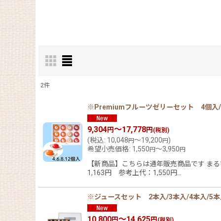
2
件
表示数
:
※Premiumフルーツゼリーセット 4個入/6
在庫あり
9,304
～17,778
円
円
(税別)
(
税込
:
10,048
～19,200
)
円
円
希望小売価格
:
1,550
～3,950
円
円
並び順
:
【新商品】こちらは通年販売商品です まる
1,163円 参考上代：1,550円…
※ジュースセット 2本入/3本入/4本入/5本入
10,800
～14,625
円
円
(税別)