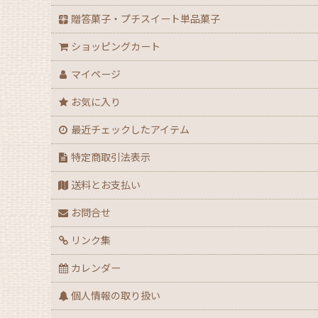
【ハロウィン】★全力応援★グッズ★
贈答菓子・プチスイート単品菓子
ショッピングカート
【アウトレット】ハロウィン
マイページ
【２０２６年】クリスマスデコ箱・ノエル箱・ト
お気に入り
【クリスマス】ミニデコ箱トレー付き＜3号 4号 
最近チェックしたアイテム
【クリスマス】ノエル箱
特定商取引法表示
送料とお支払い
【クリスマス】シュトーレン（箱・袋）
お問合せ
【クリスマス】★全力応援！X’masグッズ
リンク集
【アウトレット】クリスマス
カレンダー
個人情報の取り扱い
【通年】迎春・お祝い・だるま・花柄