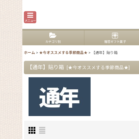
メニュー
カテゴリ別
贈答ギフト菓子
ホーム
>
★今オススメする季節商品★
>
【通年】貼り箱
【通年】貼り箱
[
★今オススメする季節商品★
]