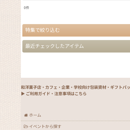
0
件
表示数
:
特集で絞り込む
在庫あり
並び順
:
最近チェックしたアイテム
【夏】さわやかパッケージ
【銘菓撰29・秋冬】洋菓子ギフト（贈答）
【銘菓撰29・秋冬】和菓子ギフト（贈答）
和洋菓子店・カフェ・企業・学校向け包装資材・ギフトパ
【銘菓撰29・秋冬】菓子単品・プチギフト
▶ ご利用ガイド・注意事項はこちら
【通年】焼菓子/ギフト・単品
ホーム
【秋】秋のおすすめパッケージ
イベントから探す