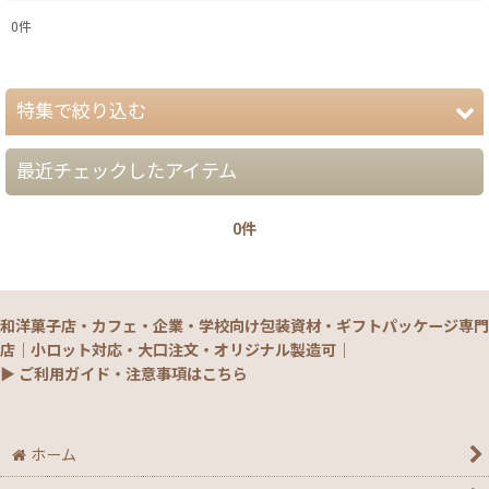
0
件
表示数
:
特集で絞り込む
在庫あり
並び順
:
最近チェックしたアイテム
【夏】さわやかパッケージ
0件
【銘菓撰29・秋冬】洋菓子ギフト（贈答）
絞り込む
【銘菓撰29・秋冬】和菓子ギフト（贈答）
和洋菓子店・カフェ・企業・学校向け包装資材・ギフトパッケージ専門
【銘菓撰29・秋冬】菓子単品・プチギフト
店｜小ロット対応・大口注文・オリジナル製造可｜
▶ ご利用ガイド・注意事項はこちら
【通年】焼菓子/ギフト・単品
【秋】秋のおすすめパッケージ
ホーム