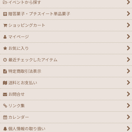
イベントから探す
【ハロウィン】★全力応援★グッズ★
贈答菓子・プチスイート単品菓子
【アウトレット】ハロウィン
ショッピングカート
【２０２６年】クリスマスデコ箱・ノエル箱・トレー
マイページ
【クリスマス】ミニデコ箱トレー付き＜3号 4号 4.5
お気に入り
号＞
最近チェックしたアイテム
【クリスマス】ノエル箱
特定商取引法表示
【クリスマス】シュトーレン（箱・袋）
送料とお支払い
【クリスマス】★全力応援！X’masグッズ
お問合せ
リンク集
【アウトレット】クリスマス
カレンダー
【通年】迎春・お祝い・だるま・花柄
個人情報の取り扱い