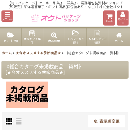
【箱・パッケージ】ケーキ・和菓子・洋菓子、業務用包装資材のショップ
【卸販売】和洋贈答菓子・ギフト商品(個包装あり・なし)｜株式会社オクト
メニュー
マイペー
カート
ジ
贈答ギフト菓
イベントから
FAQよくあるご
カテゴリ別
商品検索
ホーム
子
探す
質問
ホーム
>
★今オススメする季節商品★
>
《総合カタログ未掲載商品 資材》
《総合カタログ未掲載商品 資材》
[
★今オススメする季節商品★
]
表示順変更
閉じる