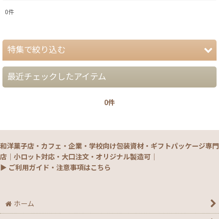
0
件
表示数
:
特集で絞り込む
在庫あり
並び順
:
最近チェックしたアイテム
【夏】さわやかパッケージ
0件
【銘菓撰29・秋冬】洋菓子ギフト（贈答）
絞り込む
【銘菓撰29・秋冬】和菓子ギフト（贈答）
和洋菓子店・カフェ・企業・学校向け包装資材・ギフトパッケージ専門
【銘菓撰29・秋冬】菓子単品・プチギフト
店｜小ロット対応・大口注文・オリジナル製造可｜
▶ ご利用ガイド・注意事項はこちら
【通年】焼菓子/ギフト・単品
【秋】秋のおすすめパッケージ
ホーム