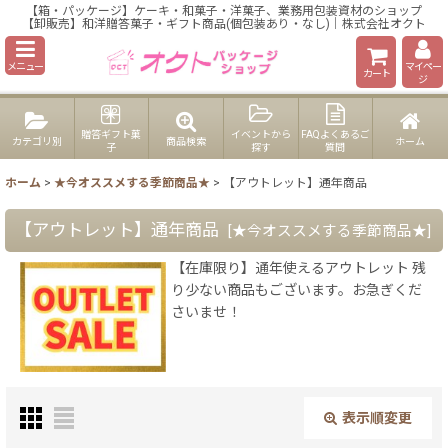
【箱・パッケージ】ケーキ・和菓子・洋菓子、業務用包装資材のショップ
【卸販売】和洋贈答菓子・ギフト商品(個包装あり・なし)｜株式会社オクト
メニュー
マイペー
カート
ジ
贈答ギフト菓
イベントから
FAQよくあるご
カテゴリ別
商品検索
ホーム
子
探す
質問
ホーム
>
★今オススメする季節商品★
>
【アウトレット】通年商品
【アウトレット】通年商品
[
★今オススメする季節商品★
]
【在庫限り】通年使えるアウトレット 残
り少ない商品もございます。お急ぎくだ
さいませ！
表示順変更
閉じる