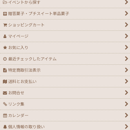
イベントから探す
【ハロウィン】★全力応援★グッズ★
贈答菓子・プチスイート単品菓子
【アウトレット】ハロウィン
ショッピングカート
【２０２６年】クリスマスデコ箱・ノエル箱・トレー
マイページ
【クリスマス】ミニデコ箱トレー付き＜3号 4号 4.5
お気に入り
号＞
最近チェックしたアイテム
【クリスマス】ノエル箱
特定商取引法表示
【クリスマス】シュトーレン（箱・袋）
送料とお支払い
【クリスマス】★全力応援！X’masグッズ
お問合せ
リンク集
【アウトレット】クリスマス
カレンダー
【通年】迎春・お祝い・だるま・花柄
個人情報の取り扱い