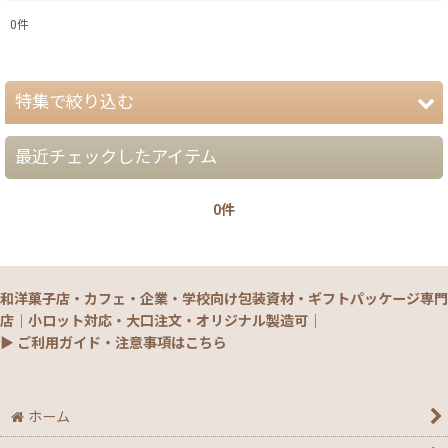
0
件
表示数
:
特集で絞り込む
在庫あり
並び順
:
最近チェックしたアイテム
【夏】さわやかパッケージ
0件
【銘菓撰29・秋冬】洋菓子ギフト（贈答）
絞り込む
【銘菓撰29・秋冬】和菓子ギフト（贈答）
和洋菓子店・カフェ・企業・学校向け包装資材・ギフトパッケージ専門
【銘菓撰29・秋冬】菓子単品・プチギフト
店｜小ロット対応・大口注文・オリジナル製造可｜
▶ ご利用ガイド・注意事項はこちら
【通年】焼菓子/ギフト・単品
【秋】秋のおすすめパッケージ
ホーム