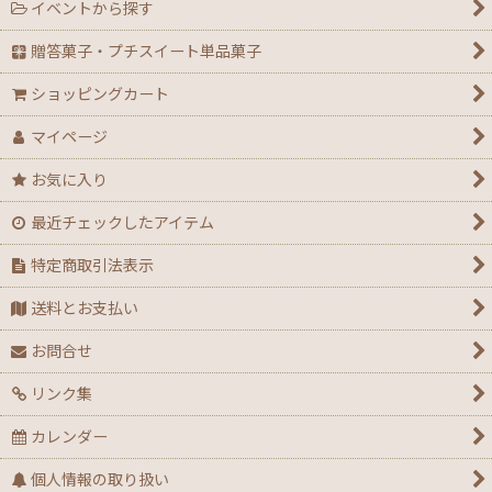
イベントから探す
【ハロウィン】★全力応援★グッズ★
贈答菓子・プチスイート単品菓子
【アウトレット】ハロウィン
ショッピングカート
【２０２６年】クリスマスデコ箱・ノエル箱・トレー
マイページ
【クリスマス】ミニデコ箱トレー付き＜3号 4号 4.5
お気に入り
号＞
最近チェックしたアイテム
【クリスマス】ノエル箱
特定商取引法表示
【クリスマス】シュトーレン（箱・袋）
送料とお支払い
【クリスマス】★全力応援！X’masグッズ
お問合せ
リンク集
【アウトレット】クリスマス
カレンダー
【通年】迎春・お祝い・だるま・花柄
個人情報の取り扱い