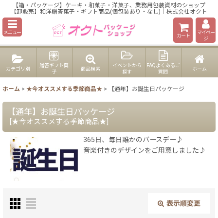
【箱・パッケージ】ケーキ・和菓子・洋菓子、業務用包装資材のショップ
【卸販売】和洋贈答菓子・ギフト商品(個包装あり・なし)｜株式会社オクト
メニュー
マイペー
カート
ジ
贈答ギフト菓
イベントから
FAQよくあるご
カテゴリ別
商品検索
ホーム
子
探す
質問
ホーム
>
★今オススメする季節商品★
>
【通年】お誕生日パッケージ
【通年】お誕生日パッケージ
[
★今オススメする季節商品★
]
365日、毎日誰かのバースデー♪
音楽付きのデザインをご用意しました♪
表示順変更
閉じる