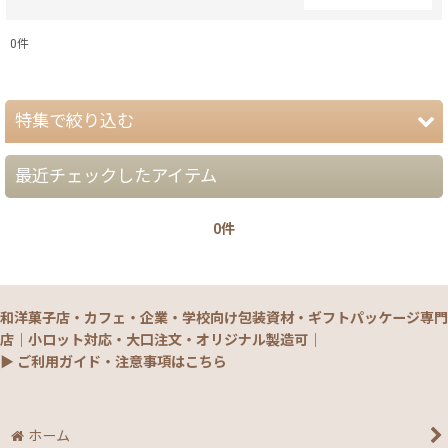
閉じる
0
件
表示数
:
特集で絞り込む
在庫あり
並び順
:
最近チェックしたアイテム
【夏】さわやかパッケージ
0件
【銘菓撰29・秋冬】洋菓子ギフト（贈答）
絞り込む
【銘菓撰29・秋冬】和菓子ギフト（贈答）
和洋菓子店・カフェ・企業・学校向け包装資材・ギフトパッケージ専門
【銘菓撰29・秋冬】菓子単品・プチギフト
店｜小ロット対応・大口注文・オリジナル製造可｜
▶ ご利用ガイド・注意事項はこちら
【通年】焼菓子/ギフト・単品
【秋】秋のおすすめパッケージ
ホーム