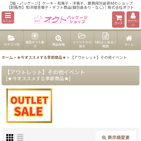
【箱・パッケージ】ケーキ・和菓子・洋菓子、業務用包装資材のショップ
【卸販売】和洋贈答菓子・ギフト商品(個包装あり・なし)｜株式会社オクト
メニュー
マイペー
カート
ジ
贈答ギフト菓
イベントから
FAQよくあるご
カテゴリ別
商品検索
ホーム
子
探す
質問
ホーム
>
★今オススメする季節商品★
>
【アウトレット】その他イベント
【アウトレット】その他イベント
[
★今オススメする季節商品★
]
表示順変更