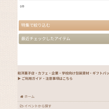
0
件
表示数
:
特集で絞り込む
在庫あり
並び順
:
最近チェックしたアイテム
【夏】さわやかパッケージ
【銘菓撰29・秋冬】洋菓子ギフト（贈答）
【銘菓撰29・秋冬】和菓子ギフト（贈答）
和洋菓子店・カフェ・企業・学校向け包装資材・ギフトパ
【銘菓撰29・秋冬】菓子単品・プチギフト
▶ ご利用ガイド・注意事項はこちら
【通年】焼菓子/ギフト・単品
ホーム
【秋】秋のおすすめパッケージ
イベントから探す