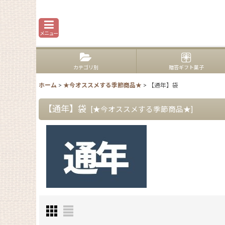
メニュー
カテゴリ別
贈答ギフト菓子
ホーム
>
★今オススメする季節商品★
>
【通年】袋
【通年】袋
[
★今オススメする季節商品★
]