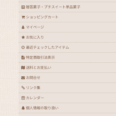
【ハロウィン】★全力応援★グッズ★
贈答菓子・プチスイート単品菓子
ショッピングカート
【アウトレット】ハロウィン
マイページ
【２０２６年】クリスマスデコ箱・ノエル箱・ト
お気に入り
【クリスマス】ミニデコ箱トレー付き＜3号 4号 
最近チェックしたアイテム
【クリスマス】ノエル箱
特定商取引法表示
送料とお支払い
【クリスマス】シュトーレン（箱・袋）
お問合せ
【クリスマス】★全力応援！X’masグッズ
リンク集
【アウトレット】クリスマス
カレンダー
個人情報の取り扱い
【通年】迎春・お祝い・だるま・花柄