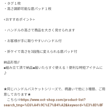
・タグ１枚
・高さ調節可能な底パッド１枚
<おすすめポイント>
・ハンドルの高さで商品を大きく見せられます
・お客様が手に取りやすいハンドル付
・折ケイで高さを3段階に変えられる底パッド付
納品形態//
■組み立て済で納品■届いたらすぐ使える！便利な時短アイテムに
♪
★同じハンドルバスケットシリーズで、柄違いで他に３種類、ご用
意しております★
こちら⇒
https://www.oct-shop.com/product-list?
search_tmp=%E6%A4%9C%E7%B4%A2&keyword=%E3%83%8F