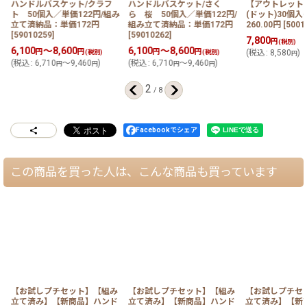
ハンドルバスケット/クラフ
ハンドルバスケット/さく
【アウトレット
み
ト 50個入／単価122円/組み
ら 桜 50個入／単価122円/
(ドット)30個入＠
立て済納品：単価172円
組み立て済納品：単価172円
260.00円
[
5001
[
59010259
]
[
59010262
]
7,800
円
(税別)
6,100
～8,600
6,100
～8,600
円
円
円
円
(税別)
(税別)
(
税込
:
8,580
)
円
(
税込
:
6,710
～9,460
)
(
税込
:
6,710
～9,460
)
円
円
円
円
2
/
8
Facebookでシェア
この商品を買った人は、こんな商品も買っています
【お試しプチセット】【組み
【お試しプチセット】【組み
【お試しプチセ
立て済み】【新商品】ハンド
立て済み】【新商品】ハンド
立て済み】【新