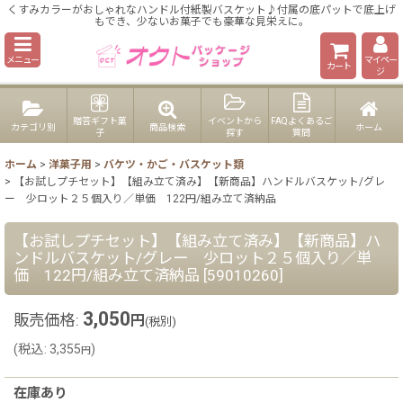
くすみカラーがおしゃれなハンドル付紙製バスケット♪付属の底パットで底上げ
もでき、少ないお菓子でも豪華な見栄えに。
メニュー
マイペー
カート
ジ
贈答ギフト菓
イベントから
FAQよくあるご
カテゴリ別
商品検索
ホーム
子
探す
質問
ホーム
>
洋菓子用
>
バケツ・かご・バスケット類
>
【お試しプチセット】【組み立て済み】【新商品】ハンドルバスケット/グレ
ー 少ロット２５個入り／単価 122円/組み立て済納品
【お試しプチセット】【組み立て済み】【新商品】ハ
ンドルバスケット/グレー 少ロット２５個入り／単
価 122円/組み立て済納品
[
59010260
]
3,050
販売価格
:
円
(税別)
(
税込
:
3,355
)
円
在庫あり