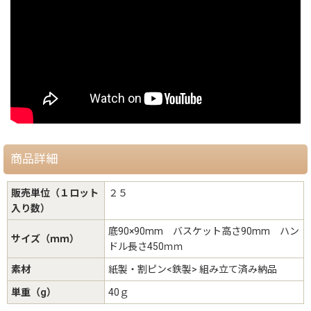
商品詳細
販売単位（１ロット
２５
入り数）
底90×90mm バスケット高さ90mm ハン
サイズ（ｍｍ）
ドル長さ450ｍｍ
素材
紙製・割ピン<鉄製> 組み立て済み納品
単重（g）
40ｇ