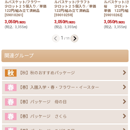
ルバスケット/フラワー
ルバスケット/クラフト
ルバスケット/
少ロット２５個入り／単価
少ロット２５個入り／単価
桜 少ロット
122円/組み立て済納品
122円/組み立て済納品
単価 122円/
[
59010261
]
[
59010259
]
[
59010262
]
3,050
3,050
3,050
円
円
円
(税別)
(税別)
(税別)
(
税込
:
3,355
)
(
税込
:
3,355
)
(
税込
:
3,355
)
円
円
円
1
/
11
関連グループ
【秋】秋のおすすめパッケージ
【春】入園入学・春・フラワー・イースター
【春】パッケージ 母の日
【春】パッケージ さくら