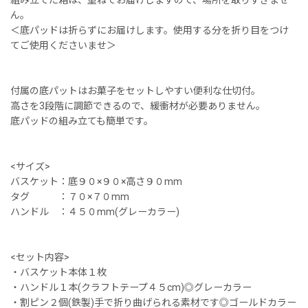
組み立てた箱は、重ねてお届けしますので、場所を取りすぎませ
ん。
＜底パッドは折らずにお届けします。使用する分を折り目をつけ
てご使用くださいませ＞
付属の底パットはお菓子をセットしやすい便利な仕切付。
高さを3段階に調節できるので、緩衝材が必要ありません。
底パッドの組み立ても簡単です。
<サイズ>
バスケット：底９０×９０×高さ９０mm
タグ ：７０×７０mm
ハンドル ：４５０mm(グレーカラー)
<セット内容>
・バスケット本体１枚
・ハンドル１本(クラフトテープ４５cm)◎グレーカラー
・割ピン２個(鉄製)手で折り曲げられる素材です◎ゴールドカラー