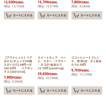
12,500
13,709
7,800
円
円
円
(税別)
(税別)
(税別)
(
税込
:
13,750
)
(
税込
:
15,079
)
(
税込
:
8,580
)
円
円
円
【アウトレット】ベア
スイートカップ ハー
ココットシートフレン
ＢＯＸ(チェック)30個
ト／スター／フラワー
チ 赤/茶/白 ＠１枚あ
入＠1つ372.68円→＠
／ネコ＠1枚あたり
たり6.50円
260.00円 ベアボッ
14.70円
[
sweetcup
]
9,750
円
(税別)
クス
[
50010154
]
29,400
円
(税別)
(
税込
:
10,725
)
円
7,800
円
(税別)
(
税込
:
32,340
)
円
(
税込
:
8,580
)
円