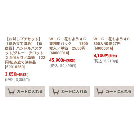
【お試しプチセット】
Ｗ－Ｇ－花もよう４Ｇ
Ｗ－Ｇ－花もよう４G
【組み立て済み】【新
業務用パック 1800
300入/単価27円
商品】ハンドルバスケ
枚入／単価 25.50円
[
60000016
]
ット/グレー 少ロット
[
60000016
]
8,100
円
(税別)
２５個入り／単価 122
45,900
円
(税別)
(
税込
:
8,910
)
円
円/組み立て済納品
(
税込
:
50,490
)
円
[
59010260
]
3,050
円
(税別)
(
税込
:
3,355
)
円