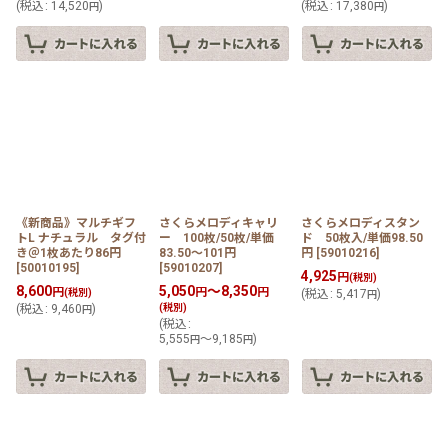
(
税込
:
14,520
)
(
税込
:
17,380
)
円
円
《新商品》マルチギフ
さくらメロディキャリ
さくらメロディスタン
トL ナチュラル タグ付
ー 100枚/50枚/単価
ド 50枚入/単価98.50
き＠1枚あたり86円
83.50〜101円
円
[
59010216
]
[
50010195
]
[
59010207
]
4,925
円
(税別)
8,600
5,050
～8,350
円
円
円
(税別)
(
税込
:
5,417
)
円
(
税込
:
9,460
)
(税別)
円
(
税込
:
5,555
～9,185
)
円
円