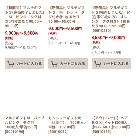
《新商品》マルチギフ
《新商品》マルチギフ
《新商品》マルチギフ
トＳ(完売終了しました)
トＳ／Ｍ レッド タ
トＳ(完売しました)／Ｍ
／Ｍ ピンク タグ付
グ付き＠1枚あたり
(在庫90枚のみ) オレ
き＠1枚あたり90.00〜
90.00〜95.00円
ンジ タグ付き＠1枚あ
95.00円
たり90.00〜95.00円
9,000
～9,500
円
円
[
50010210
]
9,000
～9,500
円
円
(税別)
8,550
～9,000
円
円
(税別)
(
税込
:
(
税込
:
9,900
～10,450
)
(税別)
円
円
9,900
～10,450
)
(
税込
:
円
円
9,405
～9,900
)
円
円
マルチギフトM パープ
カントリーギフト大
【アウトレット】ベア
ルピンク タグ付
（仕切付） 100枚入／
ＢＯＸ(ドット)30個入
100枚入/単価125円
単価 137.09円
＠372.68→＠260.00円
[
50010196
]
[
50010032
]
[
50010155
]