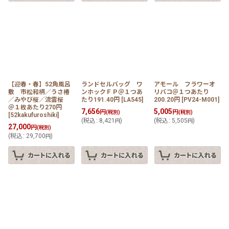
【迎春・春】52角風呂
ランドセルバッグ ワ
アモール フラワーオ
敷 市松和柄／うさ椿
ンホックＦＰ＠１つあ
リバコ＠１つあたり
／みやび桜／流雲桜
たり191.40円
[
LA545
]
200.20円
[
PV24-M001
]
＠１枚あたり270円
7,656
5,005
円
円
(税別)
(税別)
[
52kakufuroshiki
]
(
税込
:
8,421
)
(
税込
:
5,505
)
円
円
27,000
円
(税別)
(
税込
:
29,700
)
円