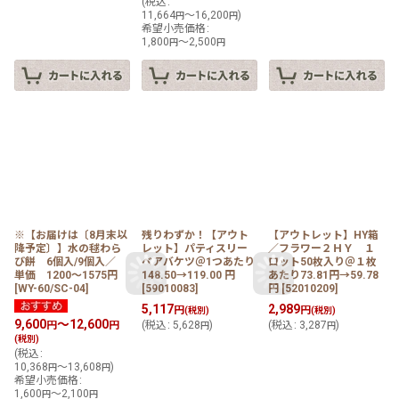
(
税込
:
11,664
～16,200
)
円
円
希望小売価格
:
1,800
～2,500
円
円
※【お届けは〔8月末以
残りわずか！【アウト
【アウトレット】HY箱
降予定〕】水の毬わら
レット】パティスリー
／フラワー２ＨＹ １
び餅 6個入/9個入／
ベアバケツ＠1つあたり
ロット50枚入り＠１枚
単価 1200〜1575円
148.50→119.00 円
あたり73.81円→59.78
[
WY-60/SC-04
]
[
59010083
]
円
[
52010209
]
5,117
2,989
円
円
(税別)
(税別)
9,600
～12,600
円
円
(
税込
:
5,628
)
(
税込
:
3,287
)
円
円
(税別)
(
税込
:
10,368
～13,608
)
円
円
希望小売価格
:
1,600
～2,100
円
円