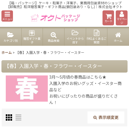
【箱・パッケージ】ケーキ・和菓子・洋菓子、業務用包装資材のショップ
【卸販売】和洋贈答菓子・ギフト商品(個包装あり・なし)｜株式会社オクト
メニュー
マイペー
カート
ジ
贈答ギフト菓
イベントから
FAQよくあるご
カテゴリ別
商品検索
ホーム
子
探す
質問
ホーム
>
【春】入園入学・春・フラワー・イースター
【春】入園入学・春・フラワー・イースター
3月〜5月頃の春商品はこちら★
入園入学のお祝いグッズ・イースター商
品など
お祝いにぴったりの商品が盛りだくさ
ん！
表示順変更
閉じる