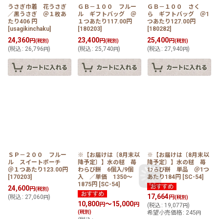
うさぎ巾着 花うさぎ
ＧＢ－１００ フルー
ＧＢ－１００ さく
／黒うさぎ ＠１枚あ
ル ギフトバッグ ＠
ら ギフトバッグ ＠1
たり406 円
１つあたり117.00円
つあたり127.00円
[
usagikinchaku
]
[
180203
]
[
180282
]
24,360
23,400
25,400
円
円
円
(税別)
(税別)
(税別)
(
税込
:
26,796
)
(
税込
:
25,740
)
(
税込
:
27,940
)
円
円
円
ＳＰ－２００ フルー
※【お届けは〔8月末以
※【お届けは〔8月末以
ル スイートポーチ
降予定〕】水の毬 苺
降予定〕】水の毬 苺
＠１つあたり123.00円
わらび餅 6個入/9個
わらび餅 単品 ＠1つ
[
170203
]
入 ／単価 1350〜
あたり184円
[
SC-54
]
1875円
[
SC-54
]
24,600
円
(税別)
17,664
(
税込
:
27,060
)
円
円
(税別)
10,800
～15,000
円
円
(
税込
:
19,077
)
円
(税別)
希望小売価格
:
245
円