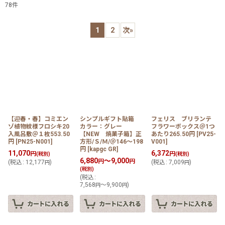
78
件
表示数
:
1
2
次
»
在庫あり
並び順
:
絞り込む
【迎春・春】コミエン
シンプルギフト貼箱
フェリス ブリランテ
ゾ植物紋様フロシキ20
カラー：グレー
フラワーボックス＠1つ
入風呂敷＠１枚553.50
【NEW 焼菓子箱】正
あたり265.50円
[
PV25-
円
[
PN25-N001
]
方形/Ｓ/Ｍ/＠146〜198
V001
]
円
[
kapgc GR
]
11,070
6,372
円
円
(税別)
(税別)
6,880
～9,000
円
円
(
税込
:
12,177
)
(
税込
:
7,009
)
円
円
(税別)
(
税込
:
7,568
～9,900
)
円
円