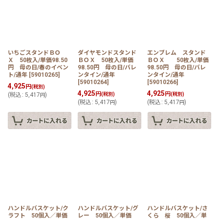
いちごスタンドＢＯ
ダイヤモンドスタンド
エンブレム スタンド
Ｘ 50枚入/単価98.50
ＢＯＸ 50枚入/単価
ＢＯＸ 50枚入/単価
円 母の日/春のイベン
98.50円 母の日/バレ
98.50円 母の日/バレ
ト/通年
[
59010265
]
ンタイン/通年
ンタイン/通年
[
59010264
]
[
59010266
]
4,925
円
(税別)
4,925
4,925
円
円
(
税込
:
5,417
)
(税別)
(税別)
円
(
税込
:
5,417
)
(
税込
:
5,417
)
円
円
ハンドルバスケット/ク
ハンドルバスケット/グ
ハンドルバスケット/さ
ラフト 50個入／単価
レー 50個入／単価
くら 桜 50個入／単