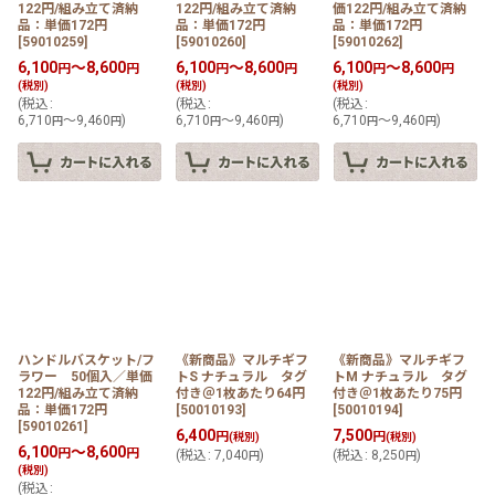
122円/組み立て済納
122円/組み立て済納
価122円/組み立て済納
品：単価172円
品：単価172円
品：単価172円
[
59010259
]
[
59010260
]
[
59010262
]
6,100
～8,600
6,100
～8,600
6,100
～8,600
円
円
円
円
円
円
(税別)
(税別)
(税別)
(
税込
:
(
税込
:
(
税込
:
6,710
～9,460
)
6,710
～9,460
)
6,710
～9,460
)
円
円
円
円
円
円
ハンドルバスケット/フ
《新商品》マルチギフ
《新商品》マルチギフ
ラワー 50個入／単価
トS ナチュラル タグ
トM ナチュラル タグ
122円/組み立て済納
付き＠1枚あたり64円
付き＠1枚あたり75円
品：単価172円
[
50010193
]
[
50010194
]
[
59010261
]
6,400
7,500
円
円
(税別)
(税別)
6,100
～8,600
円
円
(
税込
:
7,040
)
(
税込
:
8,250
)
円
円
(税別)
(
税込
: