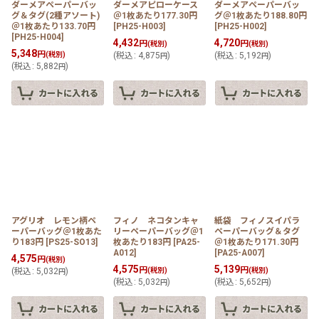
ダーメアペーパーバッ
ダーメアピローケース
ダーメアペーパーバッ
グ＆タグ(2種アソート)
＠1枚あたり177.30円
グ＠1枚あたり188.80円
＠1枚あたり133.70円
[
PH25-H003
]
[
PH25-H002
]
[
PH25-H004
]
4,432
4,720
円
円
(税別)
(税別)
5,348
円
(税別)
(
税込
:
4,875
)
(
税込
:
5,192
)
円
円
(
税込
:
5,882
)
円
アグリオ レモン柄ペ
フィノ ネコタンキャ
紙袋 フィノスイパラ
ーパーバッグ＠1枚あた
リーペーパーバッグ＠1
ペーパーバッグ＆タグ
り183円
[
PS25-SO13
]
枚あたり183円
[
PA25-
＠1枚あたり171.30円
A012
]
[
PA25-A007
]
4,575
円
(税別)
4,575
5,139
円
円
(
税込
:
5,032
)
(税別)
(税別)
円
(
税込
:
5,032
)
(
税込
:
5,652
)
円
円