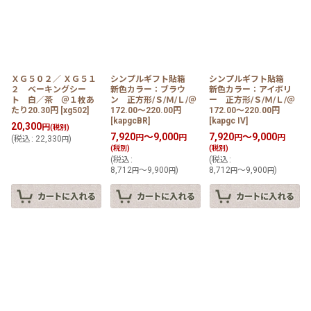
ＸＧ５０２／ ＸＧ５１
シンプルギフト貼箱
シンプルギフト貼箱
２ ベーキングシー
新色カラー：ブラウ
新色カラー：アイボリ
ト 白／茶 ＠１枚あ
ン 正方形/Ｓ/Ｍ/Ｌ/＠
ー 正方形/Ｓ/Ｍ/Ｌ/＠
たり20.30円
[
xg502
]
172.00〜220.00円
172.00〜220.00円
[
kapgcBR
]
[
kapgc IV
]
20,300
円
(税別)
7,920
～9,000
7,920
～9,000
円
円
円
円
(
税込
:
22,330
)
円
(税別)
(税別)
(
税込
:
(
税込
:
8,712
～9,900
)
8,712
～9,900
)
円
円
円
円