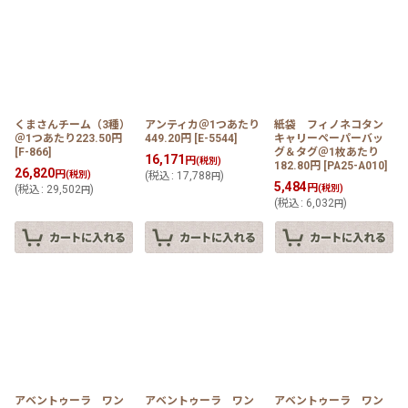
くまさんチーム（3種）
アンティカ＠1つあたり
紙袋 フィノネコタン
＠1つあたり223.50円
449.20円
[
E-5544
]
キャリーペーパーバッ
[
F-866
]
グ＆タグ＠1枚あたり
16,171
円
(税別)
182.80円
[
PA25-A010
]
26,820
円
(税別)
(
税込
:
17,788
)
円
5,484
円
(
税込
:
29,502
)
(税別)
円
(
税込
:
6,032
)
円
アベントゥーラ ワン
アベントゥーラ ワン
アベントゥーラ ワン