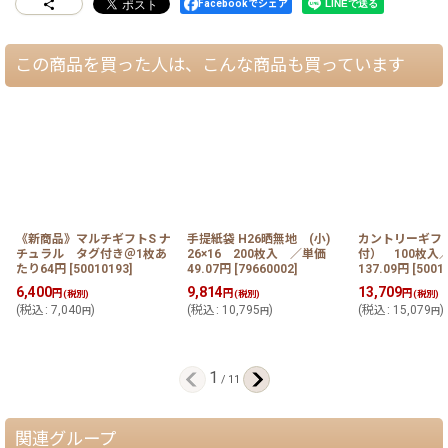
Facebookでシェア
この商品を買った人は、こんな商品も買っています
《新商品》マルチギフトS ナ
手提紙袋 H26晒無地 (小)
カントリーギフ
チュラル タグ付き＠1枚あ
26×16 200枚入 ／単価
付） 100枚
たり64円
[
50010193
]
49.07円
[
79660002
]
137.09円
[
5001
6,400
9,814
13,709
円
円
円
(税別)
(税別)
(税別)
(
税込
:
7,040
)
(
税込
:
10,795
)
(
税込
:
15,079
)
円
円
円
1
/
11
関連グループ