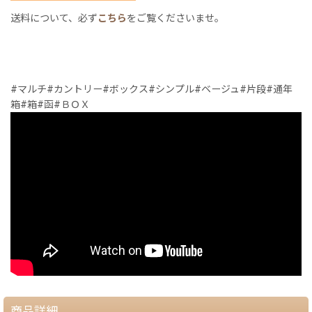
送料について、必ず
こちら
をご覧くださいませ。
#マルチ#カントリー#ボックス#シンプル#ベージュ#片段#通年
箱#箱#函#ＢＯＸ
商品詳細