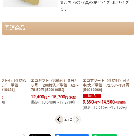
※こちらの写真の箱サイズはLサイズ
です
関連商品
ギフト小（仕切な
エコギフト（台紙付）５号/
エコアソート（仕切付）/小/
0枚入／ 単価
６号 200枚入／単価 62〜
中/大／単価 72.50〜134円
0010031
]
78.50円
[
50010052
]
[
59010060
]
12,400
～15,700
円
円
別)
(税別)
9,650
～14,500
7
)
(
税込
:
13,640
～17,270
)
円
円
円
円
円
(税別)
(
税込
:
10,615
～15,950
)
円
円
2
/
2