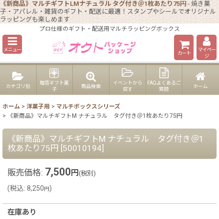
《新商品》マルチギフトLMナチュラル タグ付き＠1枚あたり75円
- 焼き菓
子・アパレル・雑貨のギフト・配送に最適！スタンプやシールでオリジナル
ラッピングも楽しめます
プロ仕様のギフト・配送用マルチラッピングボックス
メニュー
マイペー
カート
ジ
贈答ギフト菓
イベントから
FAQよくあるご
カテゴリ別
商品検索
ホーム
子
探す
質問
ホーム
>
洋菓子用
>
マルチボックスシリーズ
>
《新商品》マルチギフトM ナチュラル タグ付き＠1枚あたり75円
《新商品》マルチギフトM ナチュラル タグ付き＠1
枚あたり75円
[
50010194
]
7,500
販売価格
:
円
(税別)
(
税込
:
8,250
)
円
在庫あり