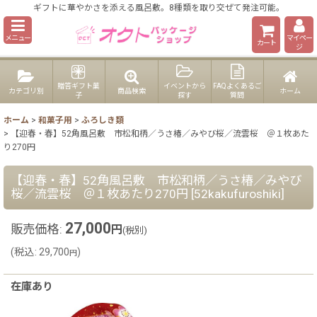
ギフトに華やかさを添える風呂敷。8種類を取り交ぜて発注可能。
メニュー
マイペー
カート
ジ
贈答ギフト菓
イベントから
FAQよくあるご
カテゴリ別
商品検索
ホーム
子
探す
質問
ホーム
>
和菓子用
>
ふろしき類
>
【迎春・春】52角風呂敷 市松和柄／うさ椿／みやび桜／流雲桜 ＠１枚あた
り270円
【迎春・春】52角風呂敷 市松和柄／うさ椿／みやび
桜／流雲桜 ＠１枚あたり270円
[
52kakufuroshiki
]
27,000
販売価格
:
円
(税別)
(
税込
:
29,700
)
円
在庫あり