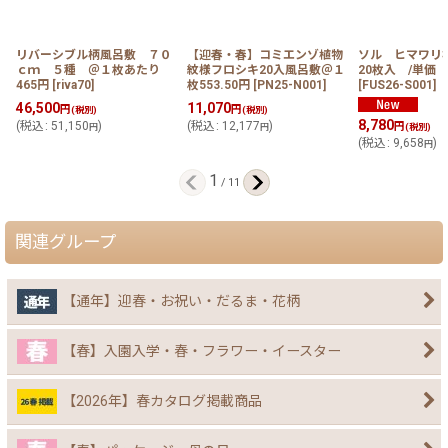
リバーシブル柄風呂敷 ７０
【迎春・春】コミエンゾ植物
ソル ヒマワ
ｃｍ ５種 ＠１枚あたり
紋様フロシキ20入風呂敷＠１
20枚入 /単価 
465円
[
riva70
]
枚553.50円
[
PN25-N001
]
[
FUS26-S001
]
46,500
11,070
円
円
(税別)
(税別)
8,780
(
税込
:
51,150
)
(
税込
:
12,177
)
円
円
円
(税別)
(
税込
:
9,658
)
円
1
/
11
関連グループ
【通年】迎春・お祝い・だるま・花柄
【春】入園入学・春・フラワー・イースター
【2026年】春カタログ掲載商品