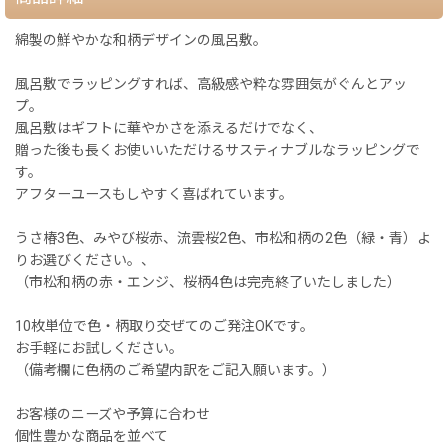
綿製の鮮やかな和柄デザインの風呂敷。
風呂敷でラッピングすれば、高級感や粋な雰囲気がぐんとアッ
プ。
風呂敷はギフトに華やかさを添えるだけでなく、
贈った後も長くお使いいただけるサスティナブルなラッピングで
す。
アフターユースもしやすく喜ばれています。
うさ椿3色、みやび桜赤、流雲桜2色、市松和柄の2色（緑・青）よ
りお選びください。、
（市松和柄の赤・エンジ、桜柄4色は完売終了いたしました）
10枚単位で色・柄取り交ぜてのご発注OKです。
お手軽にお試しください。
（備考欄に色柄のご希望内訳をご記入願います。）
お客様のニーズや予算に合わせ
個性豊かな商品を並べて