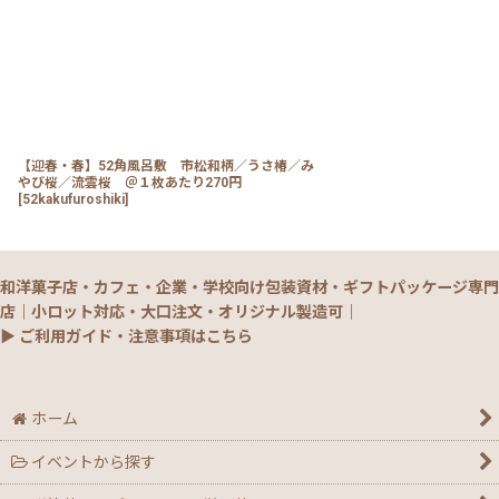
【迎春・春】52角風呂敷 市松和柄／うさ椿／み
やび桜／流雲桜 ＠１枚あたり270円
[
52kakufuroshiki
]
和洋菓子店・カフェ・企業・学校向け包装資材・ギフトパッケージ専門
店｜小ロット対応・大口注文・オリジナル製造可｜
▶ ご利用ガイド・注意事項はこちら
ホーム
イベントから探す