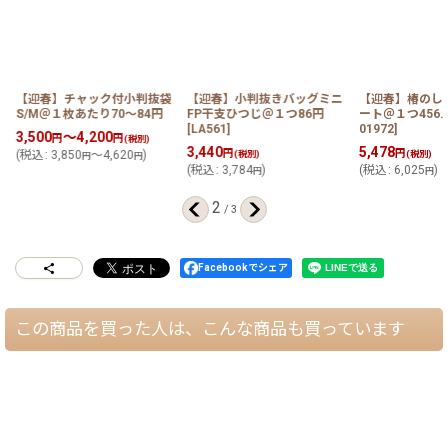
柄
【迎春】チャック付小判抜袋
【迎春】小判抜きバッグミニ
【迎春】椿のし
S/M＠１枚あたり70〜84円
FP干支ひつじ＠１つ86円
ート＠１つ456.
[
LA561
]
01972
]
3,500
～4,200
円
円
(税別)
3,440
5,478
円
円
(
税込
:
3,850
～4,620
)
(税別)
(税別)
円
円
(
税込
:
3,784
)
(
税込
:
6,025
)
円
円
2
/
3
Facebookでシェア
この商品を買った人は、こんな商品も買っています