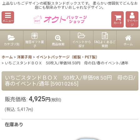
上品ないちごデザインの紙製スタンドボックスです。 柔らかい雰囲気でどんなお
店にも馴染みやすいおしゃれなデザイン。
メニュー
マイペー
カート
ジ
贈答ギフト菓
イベントから
FAQよくあるご
カテゴリ別
商品検索
ホーム
子
探す
質問
ホーム
>
洋菓子用
>
イベントパッケージ（紙製・PET製）
>
いちごスタンドＢＯＸ 50枚入/単価98.50円 母の日/春のイベント/通年
いちごスタンドＢＯＸ 50枚入/単価98.50円 母の日/
春のイベント/通年
[
59010265
]
4,925
販売価格
:
円
(税別)
(
税込
:
5,417
)
円
在庫あり