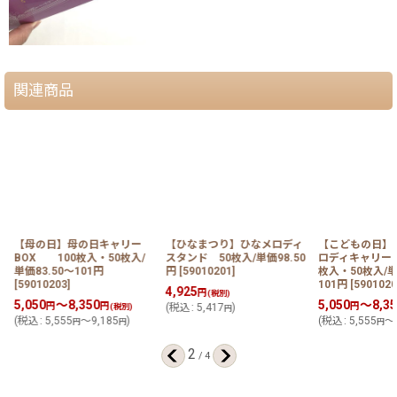
関連商品
Ｏ
【母の日】母の日キャリー
【ひなまつり】ひなメロディ
【こどもの日】
BOX 100枚入・50枚入/
スタンド 50枚入/単価98.50
ロディキャリーＢ
単価83.50〜101円
円
[
59010201
]
枚入・50枚入/単
[
59010203
]
101円
[
5901020
4,925
円
(税別)
5,050
～8,350
5,050
～8,35
円
円
円
(税別)
(
税込
:
5,417
)
円
(
税込
:
5,555
～9,185
)
(
税込
:
5,555
～9
円
円
円
2
/
4