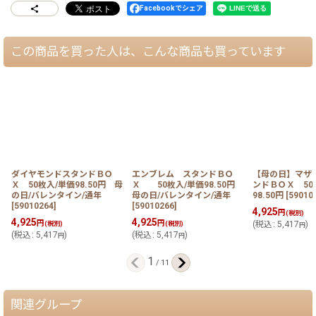
Facebookでシェア
この商品を買った人は、こんな商品も買っています
ダイヤモンドスタンドＢＯ
エンブレム スタンドＢＯ
【母の日】マザ
Ｘ 50枚入/単価98.50円 母
Ｘ 50枚入/単価98.50円
ンドＢＯＸ 50
の日/バレンタイン/通年
母の日/バレンタイン/通年
98.50円
[
59010
[
59010264
]
[
59010266
]
4,925
円
(税別)
4,925
4,925
円
円
(税別)
(税別)
(
税込
:
5,417
)
円
(
税込
:
5,417
)
(
税込
:
5,417
)
円
円
1
/
11
関連グループ