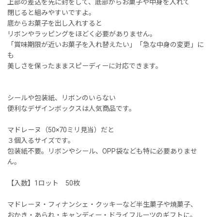
上部の差込を先に封をして、底部からお菓子や中身を入れて
閉じると組みやすいですよ。
底からお菓子を出し入れすると
リボンやラッピングをほどく必要がありません。
「賞味期限が近いお菓子を入れ替えたい」「急な中身の変更」に
も
美しさを保ったままスピーディーに対応できます。
シールや包装紙、リボンのいらない
便利なデザインボックスは人気商品です。
マドレーヌ（50×70ミリ見当）だと
３個入るサイズです。
包装紙不要。リボンやシール、OPP袋なども特に必要ありませ
ん。
【入数】1ロット 50枚
マドレーヌ・フィナンシェ・クッキーなど半生菓子や焼菓子、
おかき・あられ・キャンディー・ドライフルーツのギフトに。