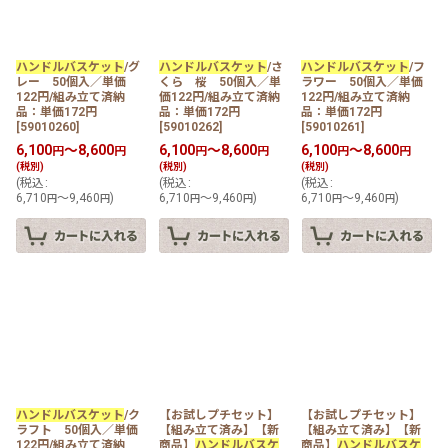
在庫あり
ハンドルバスケット
/グ
ハンドルバスケット
/さ
ハンドルバスケット
/フ
レー 50個入／単価
くら 桜 50個入／単
ラワー 50個入／単価
並び順
:
122円/組み立て済納
価122円/組み立て済納
122円/組み立て済納
品：単価172円
品：単価172円
品：単価172円
[
59010260
]
[
59010262
]
[
59010261
]
カテゴリ
:
6,100
～8,600
6,100
～8,600
6,100
～8,600
円
円
円
円
円
円
(税別)
(税別)
(税別)
(
税込
:
(
税込
:
(
税込
:
6,710
～9,460
)
6,710
～9,460
)
6,710
～9,460
)
円
円
円
円
円
円
特集
:
絞り込む
ハンドルバスケット
/ク
【お試しプチセット】
【お試しプチセット】
ラフト 50個入／単価
【組み立て済み】【新
【組み立て済み】【新
122円/組み立て済納
商品】
ハンドルバスケ
商品】
ハンドルバスケ