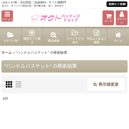
小ロットOK・大口対応
｜包装資材・ギフト箱専門
【箱・パッケージ】ケーキ・和菓子・洋菓子、業務用包装資材のショップ
見積もり依頼
名入れ・オリジナル製造対応｜和洋菓子店・法人・学校向け
【卸販売】和洋贈答菓子・ギフト商品(個包装あり・なし)｜株式会社オクト
メニュー
マイペー
カート
ジ
贈答ギフト菓
イベントから
FAQよくあるご
カテゴリ別
商品検索
ホーム
子
探す
質問
ホーム
>
"ハンドルバスケット"
の
検索結果
"ハンドルバスケット"
の
検索結果
表示順変更
閉じる
8
件
商品検索
:
表示数
: