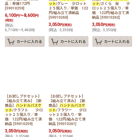
品：単価172円
ット
/グレー 少ロット
ット
/さくら 桜 少
[
59010259
]
２５個入り／単価 122
ロット２５個入り／単
円/組み立て済納品
価 122円/組み立て済
6,100
～8,600
円
円
[
59010260
]
納品
[
59010262
]
(税別)
3,050
3,050
円
円
(
税込
:
(税別)
(税別)
6,710
～9,460
)
(
税込
:
3,355
)
(
税込
:
3,355
)
円
円
円
円
【お試しプチセット】
【お試しプチセット】
【組み立て済み】【新
【組み立て済み】【新
商品】
ハンドルバスケ
商品】
ハンドルバスケ
ット
/クラフト 少ロ
ット
/フラワー 少ロ
ット２５個入り／単
ット２５個入り／単
価 122円/組み立て済
価 122円/組み立て済
納品
[
59010259
]
納品
[
59010261
]
3,050
3,050
円
円
(税別)
(税別)
(
税込
:
3,355
)
(
税込
:
3,355
)
円
円