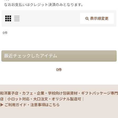
なおお支払いはクレジット決済のみとなります。
表示順変更
閉じる
0
件
表示数
:
在庫あり
最近チェックしたアイテム
並び順
:
0件
絞り込む
和洋菓子店・カフェ・企業・学校向け包装資材・ギフトパッケージ専門
店｜小ロット対応・大口注文・オリジナル製造可｜
▶ ご利用ガイド・注意事項はこちら