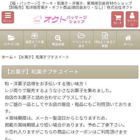
【箱・パッケージ】ケーキ・和菓子・洋菓子、業務用包装資材のショップ
【卸販売】和洋贈答菓子・ギフト商品(個包装あり・なし)｜株式会社オクト
メニュー
マイペー
カート
ジ
贈答ギフト菓
イベントから
FAQよくあるご
カテゴリ別
商品検索
ホーム
子
探す
質問
ホーム
>
【お菓子】和菓子プチスイート
【お菓子】和菓子プチスイート
和・洋菓子店様をお手伝いする強い味方！
レジ周りで販売するような小さなお菓子を集めました。
自店のお菓子と詰め合わせにプラスしても♪
かご盛の一品としてやお店の販促・粗品にもご利用頂いておりま
す。
＊賞味期限は、メーカー製造日からとなりますため、
掲載の賞味期限より短い場合があります。予めご了承下さい。
※恐れ入りますがこちらの商品にはクーポンはご利用頂けませ
ん。