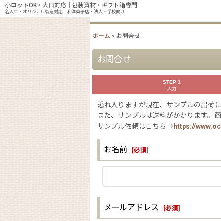
小ロットOK・大口対応
｜包装資材・ギフト箱専門
名入れ・オリジナル製造対応｜和洋菓子店・法人・学校向け
ホーム
>
お問合せ
お問合せ
STEP 1
入力
恐れ入りますが現在、サンプルの出荷
また、サンプルは送料がかかります。
サンプル依頼はこちら⇒
https://www.o
お名前
[
必須
]
メールアドレス
[
必須
]