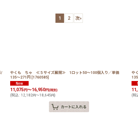
1
2
次
»
絞り込む
/
やくも ちゃ ≪５サイズ展開≫ 1ロット50〜100個入り／単価
や
135〜271円
[
1760585
]
13
11,075
～16,950
11
円
円
(税別)
(
税込
:
12,182
～18,645
)
(
税
円
円