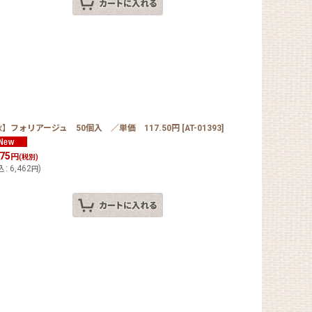
】フォリアージュ 50個入 ／単価 117.50円
[
AT-01393
]
875
円
(税別)
込
:
6,462
)
円