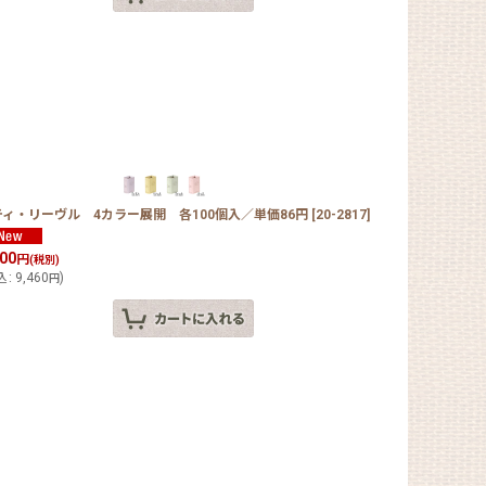
ティ・リーヴル 4カラー展開 各100個入／単価86円
[
20-2817
]
600
円
(税別)
込
:
9,460
)
円