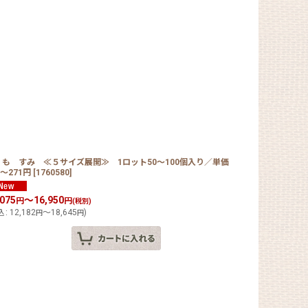
くも すみ ≪５サイズ展開≫ 1ロット50〜100個入り／単価
5〜271円
[
1760580
]
,075
～16,950
円
円
(税別)
込
:
12,182
～18,645
)
円
円