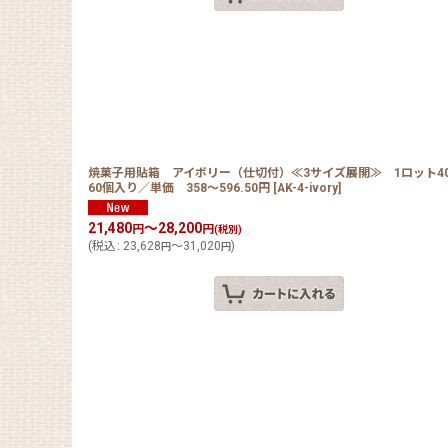
焼菓子用貼箱 アイボリー（仕切付）≪3サイズ展開≫ 1ロット4
60個入り／単価 358〜596.50円
[
AK-4-ivory
]
21,480
～28,200
円
円
(税別)
(
税込
:
23,628
～31,020
)
円
円