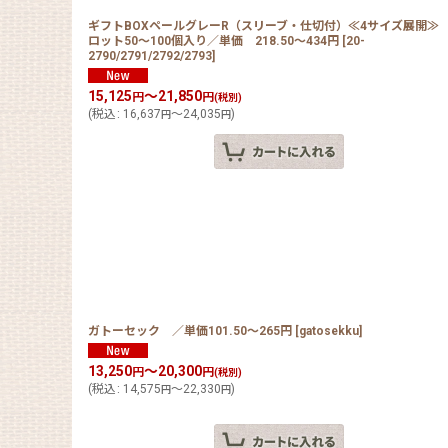
ギフトBOXペールグレーR（スリーブ・仕切付）≪4サイズ展開≫ 
ロット50〜100個入り／単価 218.50〜434円
[
20-
2790/2791/2792/2793
]
15,125
～21,850
円
円
(税別)
(
税込
:
16,637
～24,035
)
円
円
ガトーセック ／単価101.50〜265円
[
gatosekku
]
13,250
～20,300
円
円
(税別)
(
税込
:
14,575
～22,330
)
円
円