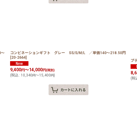
0〜
コンビネーションギフト グレー SS/S/M/L ／単価140〜218.50円
[
20-2664
]
プ
9,400
～14,000
円
円
(税別)
8,
(
税込
:
10,340
～15,400
)
円
円
(
税