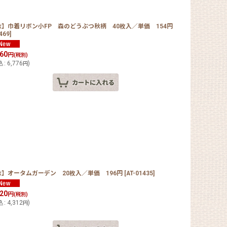
秋】巾着リボン小FP 森のどうぶつ秋柄 40枚入／単価 154円
469
]
160
円
(税別)
込
:
6,776
)
円
秋】オータムガーデン 20枚入／単価 196円
[
AT-01435
]
920
円
(税別)
込
:
4,312
)
円