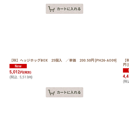
【秋】ヘッジホッグBOX 25個入 ／単価 200.50円
[
PH26-AO09
]
【
円
[
5,012
円
(税別)
4,
(
税込
:
5,513
)
円
(
税