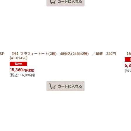
AT-
【秋】フラフィートート(2種) 48個入(24個×2種) ／単価 320円
【秋
[
AT-01420
]
5,
15,360
円
(税別)
(
税
(
税込
:
16,896
)
円