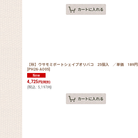
【秋】ウサモミボートシェイプオリバコ 25個入 ／単価 189円
[
PH26-AO05
]
4,725
円
(税別)
(
税込
:
5,197
)
円