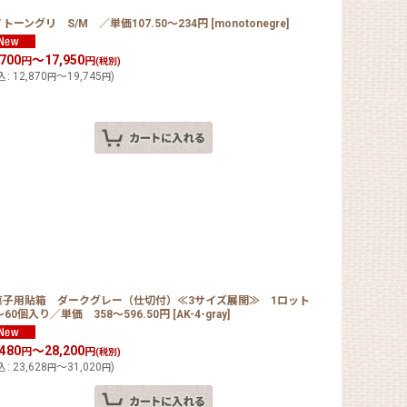
トーングリ S/M ／単価107.50〜234円
[
monotonegre
]
,700
～17,950
円
円
(税別)
込
:
12,870
～19,745
)
円
円
菓子用貼箱 ダークグレー（仕切付）≪3サイズ展開≫ 1ロット
〜60個入り／単価 358〜596.50円
[
AK-4-gray
]
,480
～28,200
円
円
(税別)
込
:
23,628
～31,020
)
円
円