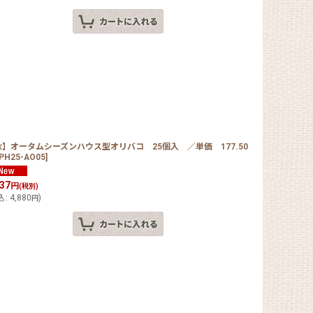
秋】オータムシーズンハウス型オリバコ 25個入 ／単価 177.50
PH25-AO05
]
437
円
(税別)
込
:
4,880
)
円