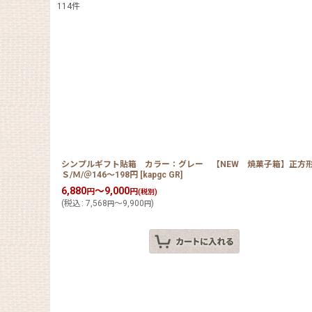
114
件
表示数
:
在庫あり
並び順
:
シンプルギフト貼箱 カラー：グレー 【NEW 焼菓子箱】正方形
Ｓ/Ｍ/＠146〜198円
[
kapgc GR
]
6,880
～9,000
円
円
(税別)
(
税込
:
7,568
～9,900
)
円
円