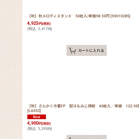
【秋】秋メロディスタンド 50枚入/単価98.50円
[
59010285
]
4,925
円
(税別)
(
税込
:
5,417
)
円
【秋】さんかく巾着FP 熨斗もみじ柄紺 40枚入／単価 122.50
[
LA552
]
4,900
円
(税別)
(
税込
:
5,390
)
円