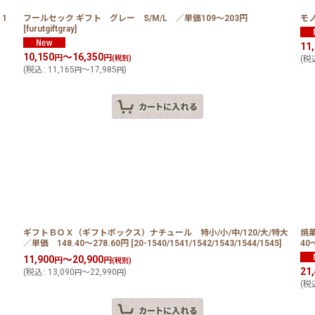
1
フールセック ギフト グレー S/M/L ／単価109〜203円
モノ
[
furutgiftgray
]
11
10,150
～16,350
円
円
(税別)
(
税
(
税込
:
11,165
～17,985
)
円
円
ギフトＢＯＸ（ギフトボックス）ナチュール 特小/小/中/120/大/特大
焼
／単価 148.40〜278.60円
[
20-1540/1541/1542/1543/1544/1545
]
40
11,900
～20,900
円
円
(税別)
21
(
税込
:
13,090
～22,990
)
円
円
(
税