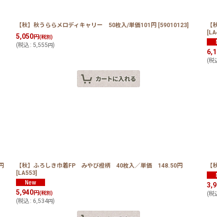
【秋】秋うららメロディキャリー 50枚入/単価101円
[
59010123
]
【
[
LA
5,050
円
(税別)
(
税込
:
5,555
)
円
6,
(
税
円
【秋】ふろしき巾着FP みやび橙柄 40枚入／単価 148.50円
【
[
LA553
]
3,
5,940
円
(税別)
(
税
(
税込
:
6,534
)
円