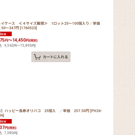
ョイケース ≪４サイズ展開≫ 1ロット25〜100個入り／単価
4.50〜347円
[
1760523
]
675
～14,450
円
円
(税別)
込
:
9,542
～15,895
)
円
円
】ハッピー長寿オリバコ 25個入 ／単価 257.50円
[
PH26-
06
]
437
円
(税別)
込
:
7,080
)
円