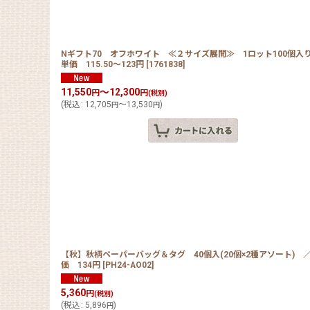
Nギフト70 オフホワイト ≪２サイズ展開≫ 1ロット100個入
単価 115.50〜123円
[
1761838
]
11,550
～12,300
円
円
(税別)
(
税込
:
12,705
～13,530
)
円
円
【秋】秋柄ペーパーバッグ＆タグ 40個入(20個×2種アソート) 
価 134円
[
PH24-AO02
]
5,360
円
(税別)
(
税込
:
5,896
)
円