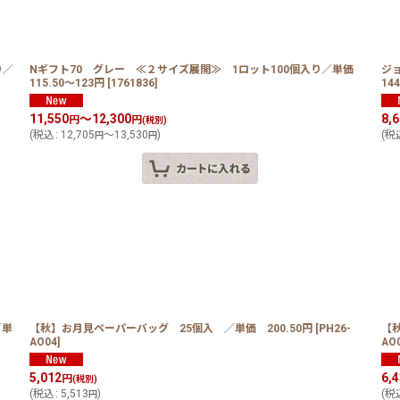
り／
Nギフト70 グレー ≪２サイズ展開≫ 1ロット100個入り／単価
ジ
115.50〜123円
[
1761836
]
14
11,550
～12,300
8,
円
円
(税別)
(
税込
:
12,705
～13,530
)
(
税
円
円
／単
【秋】お月見ペーパーバッグ 25個入 ／単価 200.50円
[
PH26-
【秋
AO04
]
AO
5,012
6,
円
(税別)
(
税込
:
5,513
)
(
税
円