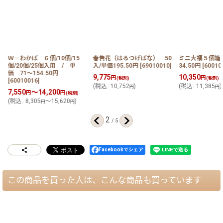
Ｗ－わかば ６個/10個/15
春告花（はるつげばな） 50
ミニ大福５個箱 
個/20個/25個入用 / 単
入/単価195.50円
[
69010010
]
34.50円
[
60010
価 71〜154.50円
9,775
10,350
円
円
(税別)
(税別)
[
60010016
]
(
税込
:
10,752
)
(
税込
:
11,385
)
円
円
7,550
～14,200
円
円
(税別)
(
税込
:
8,305
～15,620
)
円
円
2
/
5
Facebookでシェア
この商品を買った人は、こんな商品も買っています