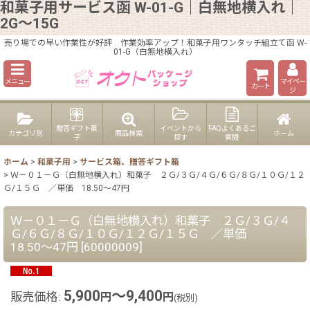
和菓子用サービス函 W-01-G｜白無地横入れ｜
2G〜15G
売り場での早い作業性が好評 作業効率アップ！和菓子用ワンタッチ組立て函 W-
01-G（白無地横入れ）
メニュー
マイペー
カート
ジ
贈答ギフト菓
イベントから
FAQよくあるご
カテゴリ別
商品検索
ホーム
子
探す
質問
ホーム
>
和菓子用
>
サービス箱、贈答ギフト箱
>
Ｗ－０１－Ｇ（白無地横入れ）和菓子 ２Ｇ/３Ｇ/４Ｇ/６Ｇ/８Ｇ/１０Ｇ/１２
Ｇ/１５Ｇ ／単価 18.50〜47円
Ｗ－０１－Ｇ（白無地横入れ）和菓子 ２Ｇ/３Ｇ/４
Ｇ/６Ｇ/８Ｇ/１０Ｇ/１２Ｇ/１５Ｇ ／単価
18.50〜47円
[
60000009
]
5,900
～9,400
販売価格
:
円
円
(税別)