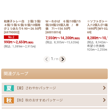
和菓子トレー白 ２個/３個/
Ｗ－わかば ６個/10個/15
※ソフトガトー 
４個/５個/６個/８個/10個用
個/20個/25個入用 / 単
入/12個入＠1箱
＠１つあたり9.90〜26.50円
価 71〜154.50円
1690円
[
WY-02/
[
69790002
]
[
60010016
]
69
]
7,550
～14,200
8,280
～10,1
円
円
円
(税別)
990
～2,650
(
税込
:
8,305
～15,620
)
(
税込
:
8,942
～1
円
円
(税別)
円
円
円
希望小売価格
:
(
税込
:
1,089
～2,915
)
円
円
920
～2,250
円
円
1
/
11
関連グループ
【夏】さわやかパッケージ
【秋】秋のおすすめパッケージ