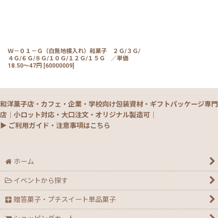
Ｗ－０１－Ｇ（白無地横入れ）和菓子 ２Ｇ/３Ｇ/
４Ｇ/６Ｇ/８Ｇ/１０Ｇ/１２Ｇ/１５Ｇ ／単価
18.50〜47円
[
60000009
]
和洋菓子店・カフェ・企業・学校向け包装資材・ギフトパッケージ専門
店｜小ロット対応・大口注文・オリジナル製造可｜
▶ ご利用ガイド・注意事項はこちら
ホーム
イベントから探す
贈答菓子・プチスイート単品菓子