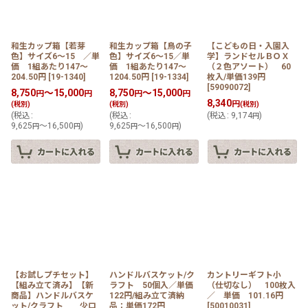
並び順
:
和生カップ箱【若芽
和生カップ箱【鳥の子
【こどもの日・入園入
色】サイズ6〜15 ／単
色】サイズ6〜15／単
学】ランドセルＢＯＸ
絞り込む
価 1組あたり147〜
価 1組あたり147〜
（２色アソート） 60
204.50円
[
19-1340
]
1204.50円
[
19-1334
]
枚入/単価139円
[
59090072
]
8,750
～15,000
8,750
～15,000
円
円
円
円
8,340
円
(税別)
(税別)
(税別)
(
税込
:
(
税込
:
(
税込
:
9,174
)
円
9,625
～16,500
)
9,625
～16,500
)
円
円
円
円
【お試しプチセット】
ハンドルバスケット/ク
カントリーギフト小
【組み立て済み】【新
ラフト 50個入／単価
（仕切なし） 100枚入
商品】ハンドルバスケ
122円/組み立て済納
／ 単価 101.16円
ット/クラフト 少ロ
品：単価172円
[
50010031
]