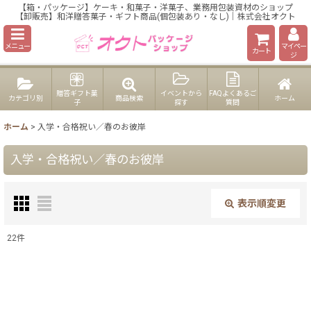
【箱・パッケージ】ケーキ・和菓子・洋菓子、業務用包装資材のショップ
【卸販売】和洋贈答菓子・ギフト商品(個包装あり・なし)｜株式会社オクト
メニュー
マイペー
カート
ジ
贈答ギフト菓
イベントから
FAQよくあるご
カテゴリ別
商品検索
ホーム
子
探す
質問
ホーム
>
入学・合格祝い／春のお彼岸
入学・合格祝い／春のお彼岸
表示順変更
閉じる
22
件
表示数
:
在庫あり