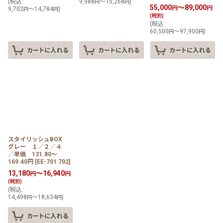
(
税込
:
9,988
～15,268
)
円
円
55,000
～89,000
円
円
9,702
～14,784
)
円
円
(税別)
(
税込
:
60,500
～97,900
)
円
円
スタイリッシュBOX
グレー １／２／４
／単価 131.80〜
169.40円
[
EE-701 702
]
13,180
～16,940
円
円
(税別)
(
税込
:
14,498
～18,634
)
円
円