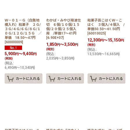
Ｗ－０１－Ｇ（白無地
わかば・みやび用波仕
和菓子函こはくＷ－こ
横入れ）和菓子 ２Ｇ/
切 ６個/１０個/１５
はく ３個入/４個入 /
３Ｇ/４Ｇ/６Ｇ/８Ｇ/１
個/２０個/２５個入
単価50.50〜61.50円
０Ｇ/１２Ｇ/１５Ｇ ／
用 /単価17〜41円
[
60010025
]
単価 18.50〜47円
[
6.90E+07
]
12,300
～15,150
円
円
[
60000009
]
1,850
～3,500
円
円
(税別)
(税別)
(
税込
:
5,900
～9,400
円
円
(
税込
:
13,530
～16,665
)
円
円
2,035
～3,850
)
(税別)
円
円
(
税込
:
6,490
～10,340
)
円
円