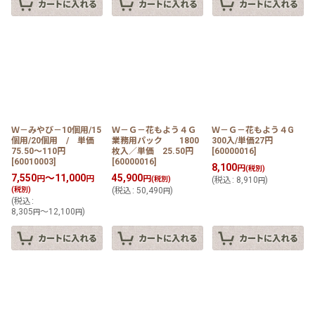
Ｗ－みやび－10個用/15
Ｗ－Ｇ－花もよう４Ｇ
Ｗ－Ｇ－花もよう４G
個用/20個用 / 単価
業務用パック 1800
300入/単価27円
75.50〜110円
枚入／単価 25.50円
[
60000016
]
[
60010003
]
[
60000016
]
8,100
円
(税別)
7,550
～11,000
45,900
円
円
円
(税別)
(
税込
:
8,910
)
円
(税別)
(
税込
:
50,490
)
円
(
税込
:
8,305
～12,100
)
円
円