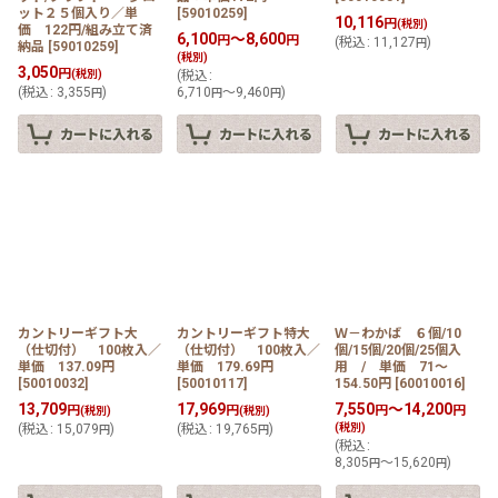
ット２５個入り／単
[
59010259
]
10,116
円
(税別)
価 122円/組み立て済
6,100
～8,600
円
円
(
税込
:
11,127
)
円
納品
[
59010259
]
(税別)
3,050
円
(税別)
(
税込
:
(
税込
:
3,355
)
6,710
～9,460
)
円
円
円
カントリーギフト大
カントリーギフト特大
Ｗ－わかば ６個/10
（仕切付） 100枚入／
（仕切付） 100枚入／
個/15個/20個/25個入
単価 137.09円
単価 179.69円
用 / 単価 71〜
[
50010032
]
[
50010117
]
154.50円
[
60010016
]
13,709
17,969
7,550
～14,200
円
円
円
円
(税別)
(税別)
(
税込
:
15,079
)
(
税込
:
19,765
)
(税別)
円
円
(
税込
:
8,305
～15,620
)
円
円