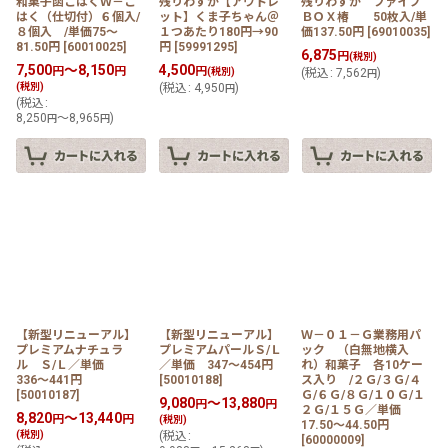
和菓子函こはくＷ－こ
残りわずか【アウトレ
残りわずか ファイブ
はく（仕切付）６個入/
ット】くま子ちゃん＠
ＢＯＸ椿 50枚入/単
８個入 /単価75〜
１つあたり180円→90
価137.50円
[
69010035
]
81.50円
[
60010025
]
円
[
59991295
]
6,875
円
(税別)
7,500
～8,150
4,500
円
円
円
(税別)
(
税込
:
7,562
)
円
(税別)
(
税込
:
4,950
)
円
(
税込
:
8,250
～8,965
)
円
円
【新型リニューアル】
【新型リニューアル】
Ｗ－０１－Ｇ業務用パ
プレミアムナチュラ
プレミアムパールＳ/Ｌ
ック （白無地横入
ル Ｓ/Ｌ／単価
／単価 347〜454円
れ）和菓子 各10ケー
336〜441円
[
50010188
]
ス入り /２Ｇ/３Ｇ/４
[
50010187
]
Ｇ/６Ｇ/８Ｇ/１０Ｇ/１
9,080
～13,880
円
円
２Ｇ/１５Ｇ／単価
8,820
～13,440
円
円
(税別)
17.50〜44.50円
(税別)
(
税込
:
[
60000009
]