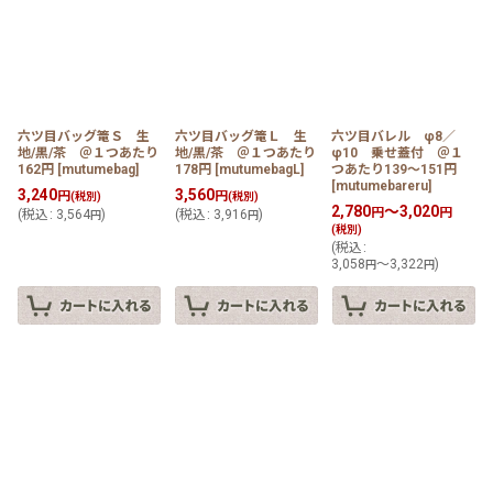
六ツ目バッグ篭Ｓ 生
六ツ目バッグ篭Ｌ 生
六ツ目バレル φ8／
地/黒/茶 ＠１つあたり
地/黒/茶 ＠１つあたり
φ10 乗せ蓋付 ＠１
162円
[
mutumebag
]
178円
[
mutumebagL
]
つあたり139〜151円
[
mutumebareru
]
3,240
3,560
円
円
(税別)
(税別)
2,780
～3,020
円
円
(
税込
:
3,564
)
(
税込
:
3,916
)
円
円
(税別)
(
税込
:
3,058
～3,322
)
円
円