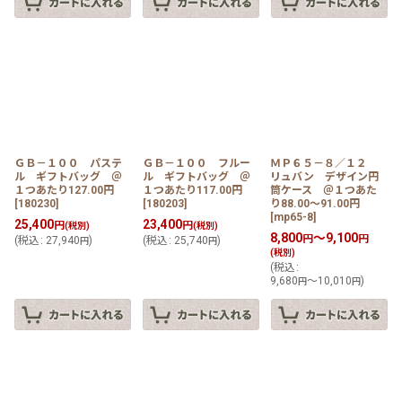
ＧＢ－１００ パステ
ＧＢ－１００ フルー
ＭＰ６５－８／１２
ル ギフトバッグ ＠
ル ギフトバッグ ＠
リュバン デザイン円
１つあたり127.00円
１つあたり117.00円
筒ケース ＠１つあた
[
180230
]
[
180203
]
り88.00〜91.00円
[
mp65-8
]
25,400
23,400
円
円
(税別)
(税別)
8,800
～9,100
円
円
(
税込
:
27,940
)
(
税込
:
25,740
)
円
円
(税別)
(
税込
:
9,680
～10,010
)
円
円