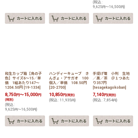
(
税込
:
9,625
～16,500
)
円
円
和生カップ箱【鳥の子
ハンディーキューブ き
手提げ篭 小判 生地
色】サイズ6〜15／単
んぎょ・アサガオ 100
／黒／茶 ＠１つあた
価 1組あたり147〜
個入／単価 108.50円
り357円
1204.50円
[
19-1334
]
[
20-2700
]
[
tesagekagokoban
]
8,750
～15,000
10,850
7,140
円
円
円
円
(税別)
(税別)
(税別)
(
税込
:
11,935
)
(
税込
:
7,854
)
円
円
(
税込
:
9,625
～16,500
)
円
円