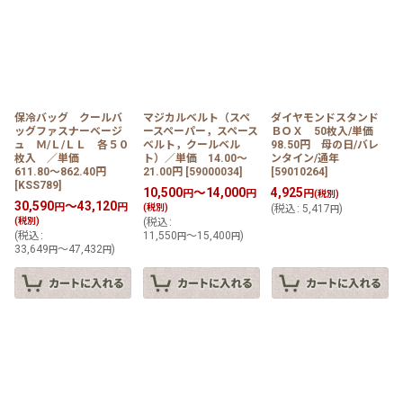
保冷バッグ クールバ
マジカルベルト（スペ
ダイヤモンドスタンド
ッグファスナーベージ
ースペーパー，スペース
ＢＯＸ 50枚入/単価
ュ Ｍ/Ｌ/ＬＬ 各５０
ベルト，クールベル
98.50円 母の日/バレ
枚入 ／単価
ト）／単価 14.00〜
ンタイン/通年
611.80〜862.40円
21.00円
[
59000034
]
[
59010264
]
[
KSS789
]
10,500
～14,000
4,925
円
円
円
(税別)
30,590
～43,120
円
円
(税別)
(
税込
:
5,417
)
円
(税別)
(
税込
:
(
税込
:
11,550
～15,400
)
円
円
33,649
～47,432
)
円
円