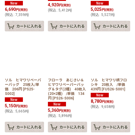
4,920
円
(税別)
6,690
5,025
円
円
(税別)
(
税込
:
5,412
)
(税別)
円
(
税込
:
7,359
)
(
税込
:
5,527
)
円
円
ソル ヒマワリペーパ
フローラ あじさい＆
ソル ヒマワリ柄フロ
ーバッグ 25枚入/単
ヒマワリペーパーバッ
シキ 20枚入 /単価
価 206円
[
PS25-
グ＆タグ(2種) 40枚入
439円
[
FUS26-S001
]
S002
]
(20×2種) /単価 134
円
[
PS26-S006
]
8,780
円
(税別)
5,150
円
(税別)
(
税込
:
9,658
)
円
5,360
円
(
税込
:
5,665
)
(税別)
円
(
税込
:
5,896
)
円