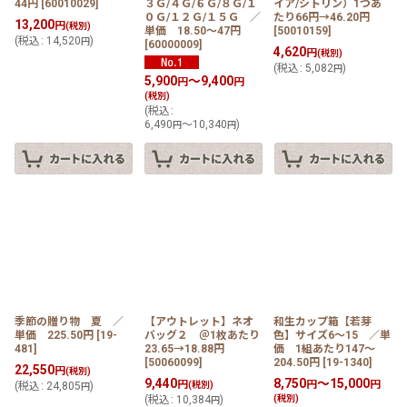
44円
[
60010029
]
３Ｇ/４Ｇ/６Ｇ/８Ｇ/１
イア/シトリン）1つあ
０Ｇ/１２Ｇ/１５Ｇ ／
たり66円→46.20円
13,200
円
(税別)
単価 18.50〜47円
[
50010159
]
(
税込
:
14,520
)
円
[
60000009
]
4,620
円
(税別)
(
税込
:
5,082
)
円
5,900
～9,400
円
円
(税別)
(
税込
:
6,490
～10,340
)
円
円
季節の贈り物 夏 ／
【アウトレット】ネオ
和生カップ箱【若芽
単価 225.50円
[
19-
バッグ２ ＠1枚あたり
色】サイズ6〜15 ／単
481
]
23.65→18.88円
価 1組あたり147〜
[
50060099
]
204.50円
[
19-1340
]
22,550
円
(税別)
9,440
8,750
～15,000
円
円
円
(
税込
:
24,805
)
(税別)
円
(
税込
:
10,384
)
(税別)
円