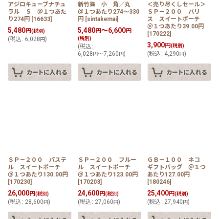
アジロキューブナチュ
新竹舞 小 角／丸
＜売り尽くしセール＞
ラル Ｓ ＠１つあた
＠１つあたり274〜330
ＳＰ－２００ パリ
り274円
[
16633
]
円
[
sintakemai
]
ス スイートポーチ
＠１つあたり39.00円
5,480
5,480
～6,600
円
円
円
(税別)
[
170222
]
(
税込
:
6,028
)
(税別)
円
3,900
円
(
税込
:
(税別)
6,028
～7,260
)
(
税込
:
4,290
)
円
円
円
ＳＰ－２００ パステ
ＳＰ－２００ フルー
ＧＢ－１００ ネコ
ル スイートポーチ
ル スイートポーチ
ギフトバッグ ＠１つ
＠１つあたり130.00円
＠１つあたり123.00円
あたり127.00円
[
170230
]
[
170203
]
[
180246
]
26,000
24,600
25,400
円
円
円
(税別)
(税別)
(税別)
(
税込
:
28,600
)
(
税込
:
27,060
)
(
税込
:
27,940
)
円
円
円