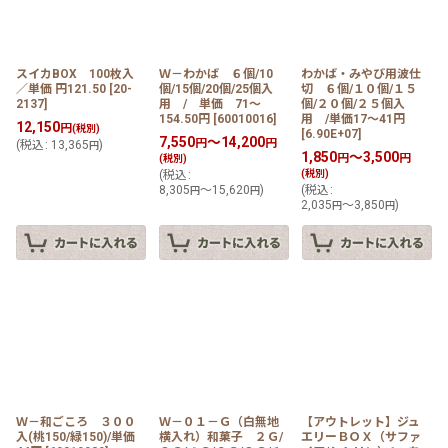
スイカBOX 100枚入
Ｗ－わかば ６個/10
わかば・みやび用波仕
／単価 円121.50
[
20-
個/15個/20個/25個入
切 ６個/１０個/１５
2137
]
用 / 単価 71〜
個/２０個/２５個入
154.50円
[
60010016
]
用 /単価17〜41円
12,150
円
(税別)
[
6.90E+07
]
7,550
～14,200
円
円
(
税込
:
13,365
)
円
1,850
～3,500
円
円
(税別)
(
税込
:
(税別)
8,305
～15,620
)
(
税込
:
円
円
2,035
～3,850
)
円
円
Ｗ－和ごころ ３００
Ｗ－０１－Ｇ（白無地
【アウトレット】ジュ
入(桃150/緑150)/単価
横入れ）和菓子 ２Ｇ/
エリーＢＯＸ（サファ