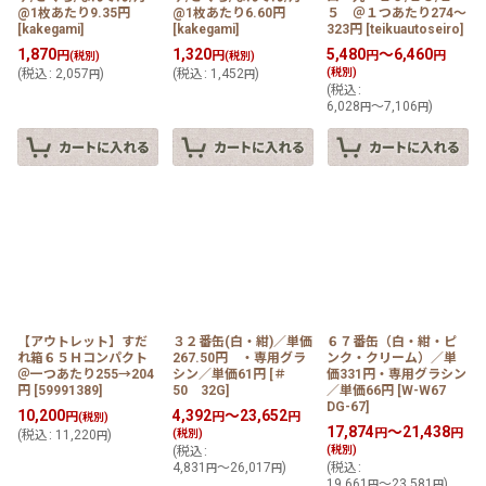
@1枚あたり9.35円
@1枚あたり6.60円
５ ＠１つあたり274〜
[
kakegami
]
[
kakegami
]
323円
[
teikuautoseiro
]
1,870
1,320
5,480
～6,460
円
円
円
円
(税別)
(税別)
(
税込
:
2,057
)
(
税込
:
1,452
)
(税別)
円
円
(
税込
:
6,028
～7,106
)
円
円
【アウトレット】すだ
３２番缶(白・紺)／単価
６７番缶（白・紺・ピ
れ箱６５Ｈコンパクト
267.50円 ・専用グラ
ンク・クリーム）／単
＠一つあたり255→204
シン／単価61円
[
＃
価331円・専用グラシン
円
[
59991389
]
50 32G
]
／単価66円
[
W-W67
DG-67
]
10,200
4,392
～23,652
円
円
円
(税別)
17,874
～21,438
円
円
(
税込
:
11,220
)
(税別)
円
(
税込
:
(税別)
4,831
～26,017
)
(
税込
:
円
円
19,661
～23,581
)
円
円