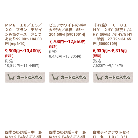
ＭＰ６－１０／１５／
ピュアホワイト/小/中/
《HY箱》 Ｃ－０１－
２０ ブラン デザイ
大/特大／単価 85〜
ＨＹ ２HY（終売）/４
ン円筒ケース ＠１つ
204.50円
[
59010014
]
HY（終売）/６HY/８HY
あたり99.00〜104.00
／単価 27.72〜34.65
7,700
～12,550
円
円
円
[
mp6-10
]
円
[
50000109
]
(税別)
9,900
～10,400
6,930
～8,316
円
円
円
円
(
税込
:
(税別)
8,470
～13,805
)
(税別)
円
円
(
税込
:
(
税込
:
10,890
～11,440
)
7,623
～9,147
)
円
円
円
円
四季の掛け紙－中 あ
四季の掛け紙－小 あ
白楊テイクアウトセイ
ゆ/さくら/なんてん/月
ゆ/さくら/なんてん/月
ロ 丸 １０/１３/１