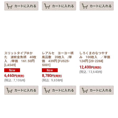
スリットタイプゆか
レアルセ ヨーヨー柄
しろくまのなつやす
た 波紋金魚柄 40枚
風呂敷 20枚入 /単
み 100枚入 ／単価
入 /単価 161.50円
価 439円
[
FUS25-
124円
[
20-2268
]
[
LA549
]
S001
]
12,400
円
(税別)
(
税込
:
13,640
)
円
6,460
8,780
円
円
(税別)
(税別)
(
税込
:
7,106
)
(
税込
:
9,658
)
円
円