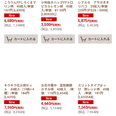
ころりんFPしろくまマ
小判抜きバッグFPトロ
レアルセ アサガオオ
リン柄 40枚入/単価
ピカルレモン柄 40枚
リバコ 25枚入/単価
167円
[
LA509
]
入/単価 87.50円
235円
[
PS26－S006
]
[
LB065DL
]
6,680
5,875
円
円
(税別)
(税別)
3,500
円
(
税込
:
7,348
)
(税別)
(
税込
:
6,462
)
円
円
(
税込
:
3,850
)
円
キラキラ花火柄セッ
お花巾着中 空色朝顔
スリットタイプはっ
ト 40枚入（10枚×４
かすみ柄 40枚入 /単
ぴ 祭レッド柄 40枚
種）/単価 184円
価 116円
[
LA548
]
入 /単価 181円
[
LA550
]
[
LA535AB
]
4,640
円
(税別)
7,360
7,240
円
円
(税別)
(
税込
:
5,104
)
(税別)
円
(
税込
:
8,096
)
(
税込
:
7,964
)
円
円