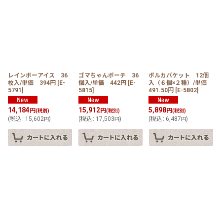
レインボーアイス 36
ゴマちゃんポーチ 36
ポルカバケット 12個
枚入/単価 394円
[
E-
個入/単価 442円
[
E-
入（６個×２種）/単価
5791
]
5815
]
491.50円
[
E-5802
]
14,184
15,912
5,898
円
円
円
(税別)
(税別)
(税別)
(
税込
:
15,602
)
(
税込
:
17,503
)
(
税込
:
6,487
)
円
円
円