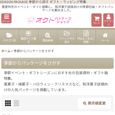
SEASON PACKAGE 季節から探す ギフト・ラッピング特集
春夏秋冬のイベント・ギフト提案に。 和洋菓子店様向けの季節包装・ギフトパッ
ケージを集めました。
メニュー
マイペー
カート
ジ
贈答ギフト菓
イベントから
FAQよくあるご
カテゴリ別
商品検索
ホーム
子
探す
質問
ホーム
>
季節からパッケージをさがす
季節からパッケージをさがす
季節イベント・ギフトシーズンにおすすめの包装資材・ギフト箱
特集。
夏菓子・焼菓子・ハロウィン・クリスマスなど、和洋菓子店様向
けの人気パッケージを掲載しています。
表示順変更
閉じる