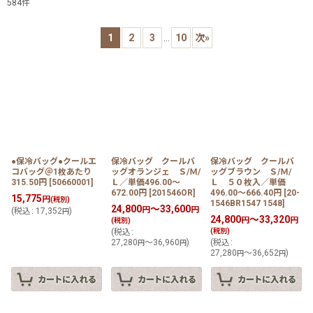
584
件
表示数
:
1
2
3
...
10
次
»
在庫あり
並び順
:
絞り込む
●保冷バッグ●クールエ
保冷バッグ クールバ
保冷バッグ クールバ
コバッグ＠1枚あたり
ッグオランジェ Ｓ/Ｍ/
ッグブラウン Ｓ/Ｍ/
315.50円
[
50660001
]
Ｌ／単価496.00〜
Ｌ ５０枚入／単価
672.00円
[
201546OR
]
496.00〜666.40円
[
20-
15,775
円
(税別)
1546BR1547 1548
]
24,800
～33,600
円
円
(
税込
:
17,352
)
円
24,800
～33,320
円
円
(税別)
(
税込
:
(税別)
27,280
～36,960
)
(
税込
:
円
円
27,280
～36,652
)
円
円