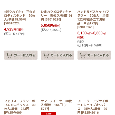
●残りわずか● 花火メ
ひまわりメロディキャ
ハンドルバスケット/フ
ロディスタンド 50枚
リー 50枚入/単価101
ラワー 50個入／単価
入/単価98.50円
円
[
59010210
]
122円/組み立て済納
[
59010224
]
品：単価172円
5,050
円
(税別)
[
59010261
]
4,925
円
(税別)
(
税込
:
5,555
)
円
6,100
～8,600
円
円
(
税込
:
5,417
)
円
(税別)
(
税込
:
6,710
～9,460
)
円
円
フェリス フラワーポ
サマースイーツ 30枚
フローラ アジサイボ
リエドロボックス 30
入/単価 164円
[
E-
ートシェイプオリバ
枚入/単価 223円
5787
]
コ 25枚入/単価 201
[
PV25-V009
]
円
[
PS25-S016
]