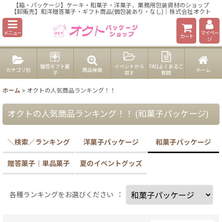
【箱・パッケージ】ケーキ・和菓子・洋菓子、業務用包装資材のショップ
【卸販売】和洋贈答菓子・ギフト商品(個包装あり・なし)｜株式会社オクト
メニュー
マイペー
カート
ジ
贈答ギフト菓
イベントから
FAQよくあるご
カテゴリ別
商品検索
ホーム
子
探す
質問
ホーム
>
オクトの人気商品ランキング！！
オクトの人気商品ランキング！！
(
和菓子パッケージ
)
＼検索／ランキング
洋菓子パッケージ
和菓子パッケージ
贈答菓子｜単品菓子
夏のイベントグッズ
各種ランキングをお選びください
：