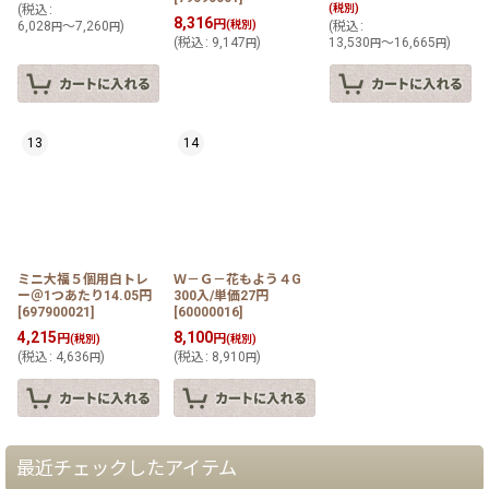
(
税込
:
(税別)
8,316
円
6,028
～7,260
)
(税別)
(
税込
:
円
円
(
税込
:
9,147
)
13,530
～16,665
)
円
円
円
13
14
ミニ大福５個用白トレ
Ｗ－Ｇ－花もよう４G
ー＠1つあたり14.05円
300入/単価27円
[
697900021
]
[
60000016
]
4,215
8,100
円
円
(税別)
(税別)
(
税込
:
4,636
)
(
税込
:
8,910
)
円
円
最近チェックしたアイテム