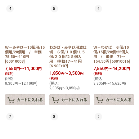
4
5
6
Ｗ－みやび－10個用/15
わかば・みやび用波仕
Ｗ－わかば ６個/10
個用/20個用 / 単価
切 ６個/１０個/１５
個/15個/20個/25個入
75.50〜110円
個/２０個/２５個入
用 / 単価 71〜
[
60010003
]
用 /単価17〜41円
154.50円
[
60010016
]
[
6.90E+07
]
7,550
～11,000
7,550
～14,200
円
円
円
円
1,850
～3,500
円
円
(税別)
(税別)
(
税込
:
(税別)
(
税込
:
8,305
～12,100
)
(
税込
:
8,305
～15,620
)
円
円
円
円
2,035
～3,850
)
円
円
7
8
9