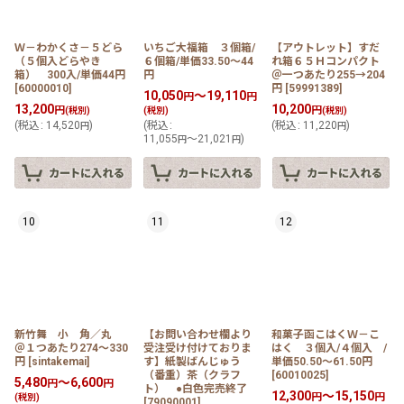
Ｗ－わかくさ－５どら
いちご大福箱 ３個箱/
【アウトレット】すだ
（５個入どらやき
６個箱/単価33.50〜44
れ箱６５Ｈコンパクト
箱） 300入/単価44円
円
＠一つあたり255→204
[
60000010
]
円
[
59991389
]
10,050
～19,110
円
円
13,200
10,200
円
円
(税別)
(税別)
(税別)
(
税込
:
14,520
)
(
税込
:
(
税込
:
11,220
)
円
円
11,055
～21,021
)
円
円
10
11
12
新竹舞 小 角／丸
【お問い合わせ欄より
和菓子函こはくＷ－こ
＠１つあたり274〜330
受注受け付けておりま
はく ３個入/４個入 /
円
[
sintakemai
]
す】紙製ばんじゅう
単価50.50〜61.50円
（番重）茶（クラフ
[
60010025
]
5,480
～6,600
円
円
ト） ●白色完売終了
12,300
～15,150
円
円
(税別)
[
79090001
]