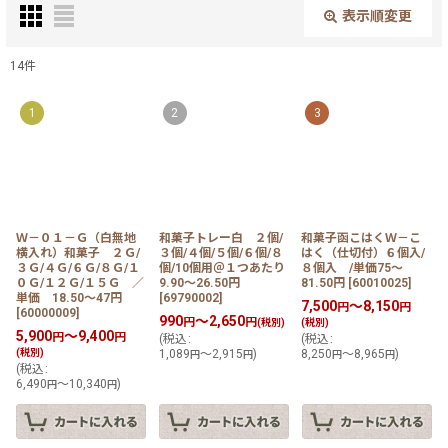
表示順変更
閉じる
14
件
在庫あり
1
2
3
絞り込む
Ｗ－０１－Ｇ（白無地
和菓子トレー白 ２個/
和菓子函こはくＷ－こ
横入れ）和菓子 ２Ｇ/
３個/４個/５個/６個/８
はく（仕切付）６個入/
３Ｇ/４Ｇ/６Ｇ/８Ｇ/１
個/10個用＠１つあたり
８個入 /単価75〜
０Ｇ/１２Ｇ/１５Ｇ ／
9.90〜26.50円
81.50円
[
60010025
]
単価 18.50〜47円
[
69790002
]
7,500
～8,150
円
円
[
60000009
]
990
～2,650
円
円
(税別)
(税別)
5,900
～9,400
円
円
(
税込
:
(
税込
:
(税別)
1,089
～2,915
)
8,250
～8,965
)
円
円
円
円
(
税込
:
6,490
～10,340
)
円
円