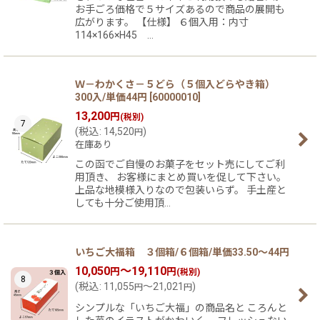
お手ごろ価格で５サイズあるので商品の展開も
広がります。 【仕様】 ６個入用：内寸
114×166×H45 …
Ｗ－わかくさ－５どら（５個入どらやき箱）
300入/単価44円
[
60000010
]
13,200
円
(税別)
7
(
税込
:
14,520
)
円
在庫あり
この函でご自慢のお菓子をセット売にしてご利
用頂き、 お客様にまとめ買いを促して下さい。
上品な地模様入りなので包装いらず。 手土産と
しても十分ご使用頂…
いちご大福箱 ３個箱/６個箱/単価33.50〜44円
10,050
～19,110
円
円
(税別)
8
(
税込
:
11,055
～21,021
)
円
円
シンプルな「いちご大福」の商品名と ころんと