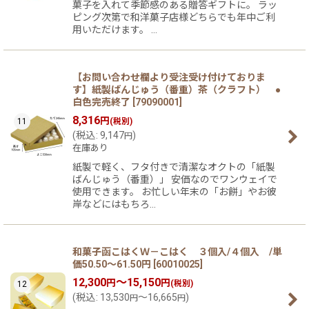
菓子を入れて季節感のある贈答ギフトに。 ラッ
ピング次第で和洋菓子店様どちらでも年中ご利
用いただけます。 …
【お問い合わせ欄より受注受け付けておりま
す】紙製ばんじゅう（番重）茶（クラフト） ●
白色完売終了
[
79090001
]
8,316
円
11
(税別)
(
税込
:
9,147
)
円
在庫あり
紙製で軽く、フタ付きで清潔なオクトの「紙製
ばんじゅう（番重）」 安価なのでワンウェイで
使用できます。 お忙しい年末の「お餅」やお彼
岸などにはもちろ…
和菓子函こはくＷ－こはく ３個入/４個入 /単
価50.50〜61.50円
[
60010025
]
12,300
～15,150
円
円
(税別)
12
(
税込
:
13,530
～16,665
)
円
円