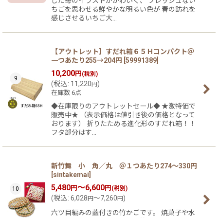
した苺のイラストがかわいく、 フレッシュない
ちごを思わせる鮮やかな明るい色が 春の訪れを
感じさせるいちご大…
【アウトレット】すだれ箱６５Ｈコンパクト＠
一つあたり255→204円
[
59991389
]
10,200
円
(税別)
9
(
税込
:
11,220
)
円
在庫数 6点
◆在庫限りのアウトレットセール◆ ★激特価で
販売中★ （表示価格は値引き後の価格となって
おります） 折りたためる進化形のすだれ箱！！
フタ部分はす…
新竹舞 小 角／丸 ＠１つあたり274〜330円
[
sintakemai
]
5,480
～6,600
円
円
(税別)
10
(
税込
:
6,028
～7,260
)
円
円
六ツ目編みの蓋付きの竹かごです。 焼菓子や水