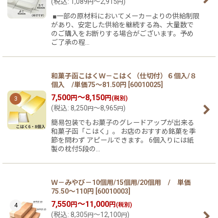
(
税込
:
1,089
～2,915
)
円
円
■一部の原材料においてメーカーよりの供給制限
があり、安定した供給を継続する為、大量数で
のご購入をお断りする場合がございます。予め
ご了承の程…
和菓子函こはくＷ－こはく（仕切付）６個入/８
個入 /単価75〜81.50円
[
60010025
]
7,500
～8,150
円
円
(税別)
3
(
税込
:
8,250
～8,965
)
円
円
簡易包装でもお菓子のグレードアップが出来る
和菓子函「こはく」。 お店のおすすめ銘菓を季
節を問わず アピールできます。 6個入りには紙
製の枕付5段の…
Ｗ－みやび－10個用/15個用/20個用 / 単価
75.50〜110円
[
60010003
]
7,550
～11,000
円
円
(税別)
4
(
税込
:
8,305
～12,100
)
円
円