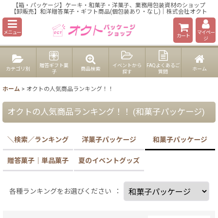
【箱・パッケージ】ケーキ・和菓子・洋菓子、業務用包装資材のショップ
【卸販売】和洋贈答菓子・ギフト商品(個包装あり・なし)｜株式会社オクト
メニュー
マイペー
カート
ジ
贈答ギフト菓
イベントから
FAQよくあるご
カテゴリ別
商品検索
ホーム
子
探す
質問
ホーム
>
オクトの人気商品ランキング！！
オクトの人気商品ランキング！！
(
和菓子パッケージ
)
＼検索／ランキング
洋菓子パッケージ
和菓子パッケージ
贈答菓子｜単品菓子
夏のイベントグッズ
各種ランキングをお選びください
：