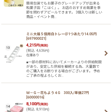
簡易包装でもお菓子のグレードアップが出来る
和菓子函「こはく」。 お店のおすすめ銘菓を季
節を問わずアピールできます。 3個入りは新しい
商品・イベント商…
ミニ大福５個用白トレー＠1つあたり14.05円
[
697900021
]
4,215
円
(税別)
13
(
税込
:
4,636
)
円
在庫あり
■一部の原材料においてメーカーよりの供給制限
があり、安定した供給を継続する為、大量数で
のご購入をお断りする場合がございます。 予め
ご了承の程よろしくお…
Ｗ－Ｇ－花もよう４G 300入/単価27円
[
60000016
]
8,100
円
(税別)
14
(
税込
:
8,910
)
円