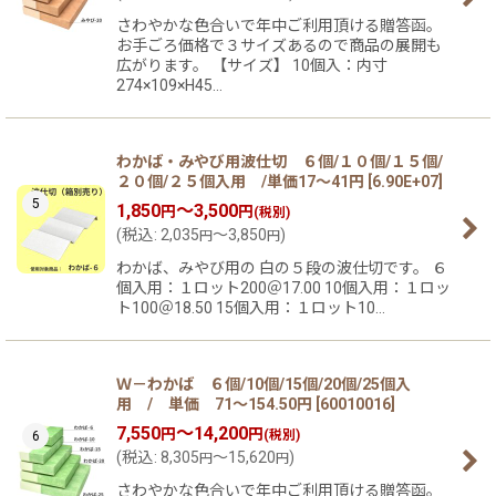
さわやかな色合いで年中ご利用頂ける贈答函。
お手ごろ価格で３サイズあるので商品の展開も
広がります。 【サイズ】 10個入：内寸
274×109×H45…
わかば・みやび用波仕切 ６個/１０個/１５個/
２０個/２５個入用 /単価17〜41円
[
6.90E+07
]
5
1,850
～3,500
円
円
(税別)
(
税込
:
2,035
～3,850
)
円
円
わかば、みやび用の 白の５段の波仕切です。 ６
個入用：１ロット200＠17.00 10個入用：１ロッ
ト100＠18.50 15個入用：１ロット10…
Ｗ－わかば ６個/10個/15個/20個/25個入
用 / 単価 71〜154.50円
[
60010016
]
7,550
～14,200
円
円
(税別)
6
(
税込
:
8,305
～15,620
)
円
円
さわやかな色合いで年中ご利用頂ける贈答函。