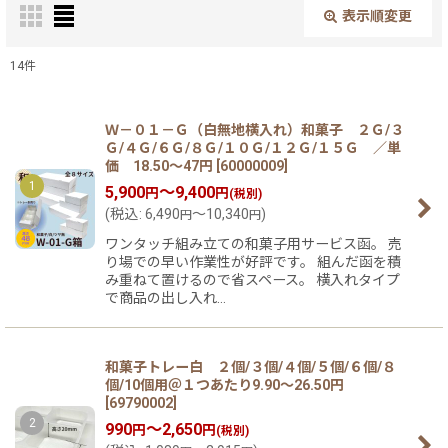
表示順変更
閉じる
14
件
在庫あり
絞り込む
Ｗ－０１－Ｇ（白無地横入れ）和菓子 ２Ｇ/３
Ｇ/４Ｇ/６Ｇ/８Ｇ/１０Ｇ/１２Ｇ/１５Ｇ ／単
価 18.50〜47円
[
60000009
]
1
5,900
～9,400
円
円
(税別)
(
税込
:
6,490
～10,340
)
円
円
ワンタッチ組み立ての和菓子用サービス函。 売
り場での早い作業性が好評です。 組んだ函を積
み重ねて置けるので省スペース。 横入れタイプ
で商品の出し入れ…
和菓子トレー白 ２個/３個/４個/５個/６個/８
個/10個用＠１つあたり9.90〜26.50円
[
69790002
]
2
990
～2,650
円
円
(税別)