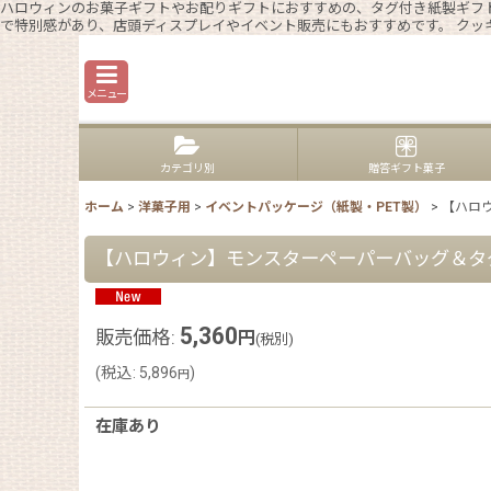
ハロウィンのお菓子ギフトやお配りギフトにおすすめの、タグ付き紙製ギフト
で特別感があり、店頭ディスプレイやイベント販売にもおすすめです。 ク
メニュー
カテゴリ別
贈答ギフト菓子
ホーム
>
洋菓子用
>
イベントパッケージ（紙製・PET製）
>
【ハロウ
【ハロウィン】モンスターペーパーバッグ＆タグ 4
5,360
販売価格
:
円
(税別)
(
税込
:
5,896
)
円
在庫あり