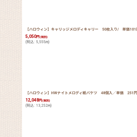
【ハロウィン】キャリッジメロディキャリー 50枚入り/ 単価101
5,050
円
(税別)
(
税込
:
5,555
)
円
【ハロウィン】HWナイトメロディ紙バケツ 48個入／単価 251
12,048
円
(税別)
(
税込
:
13,252
)
円