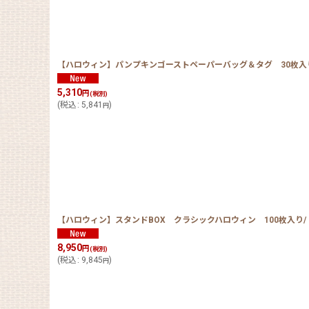
【ハロウィン】パンプキンゴーストペーパーバッグ＆タグ 30枚入り
5,310
円
(税別)
(
税込
:
5,841
)
円
【ハロウィン】スタンドBOX クラシックハロウィン 100枚入り/ 
8,950
円
(税別)
(
税込
:
9,845
)
円