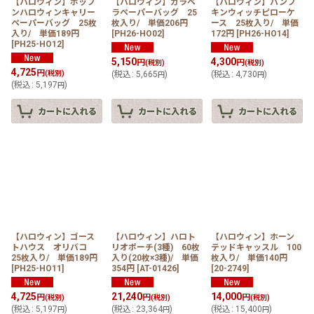
【ハロウィン】ポップ
【ハロウィン】カラベ
【ハロウィン】パンプ
ンハロウィンキャリー
ラペーパーバッグ 25
キンウィッチピローケ
ペーパーバッグ 25枚
枚入り/ 単価206円
ース 25枚入り/ 単価
入り/ 単価189円
[
PH26-HO02
]
172円
[
PH26-HO14
]
[
PH25-HO12
]
5,150
4,300
円
円
(税別)
(税別)
4,725
円
(税別)
(
税込
:
5,665
)
(
税込
:
4,730
)
円
円
(
税込
:
5,197
)
円
【ハロウィン】ゴース
【ハロウィン】ハロト
【ハロウィン】ホーン
トハウス オリバコ
リオポーチ(3種) 60枚
テッドキャッスル 100
25枚入り/ 単価189円
入り(20枚×3種)/ 単価
枚入り/ 単価140円
[
PH25-HO11
]
354円
[
AT-01426
]
[
20-2749
]
4,725
21,240
14,000
円
円
円
(税別)
(税別)
(税別)
(
税込
:
5,197
)
(
税込
:
23,364
)
(
税込
:
15,400
)
円
円
円