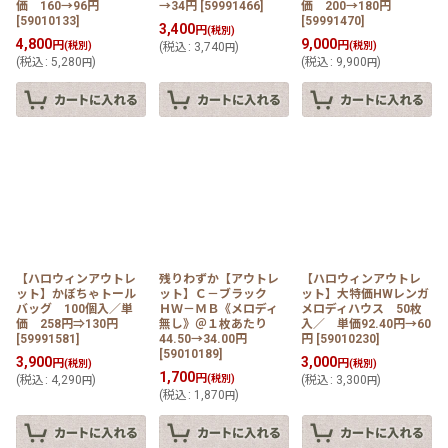
価 160→96円
→34円
[
59991466
]
価 200→180円
[
59010133
]
[
59991470
]
3,400
円
(税別)
4,800
9,000
円
円
(税別)
(
税込
:
3,740
)
(税別)
円
(
税込
:
5,280
)
(
税込
:
9,900
)
円
円
【ハロウィンアウトレ
残りわずか【アウトレ
【ハロウィンアウトレ
ット】かぼちゃトール
ット】Ｃ－ブラック
ット】大特価HWレンガ
バッグ 100個入／単
ＨＷ－ＭＢ《メロディ
メロディハウス 50枚
価 258円⇒130円
無し》＠１枚あたり
入／ 単価92.40円→60
[
59991581
]
44.50→34.00円
円
[
59010230
]
[
59010189
]
3,900
3,000
円
円
(税別)
(税別)
1,700
円
(
税込
:
4,290
)
(税別)
(
税込
:
3,300
)
円
円
(
税込
:
1,870
)
円