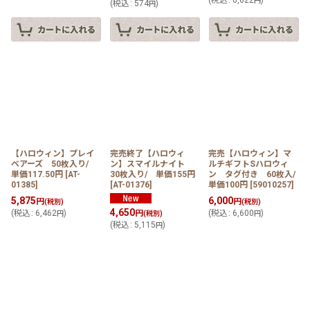
(
税込
:
6,622
)
円
(
税込
:
574
)
円
【ハロウィン】プレイ
完売終了【ハロウィ
完売【ハロウィン】マ
ベアーズ 50枚入り/
ン】スマイルナイト
ルチギフトSハロウィ
単価117.50円
[
AT-
30枚入り/ 単価155円
ン タグ付き 60枚入/
01385
]
[
AT-01376
]
単価100円
[
59010257
]
5,875
6,000
円
円
(税別)
(税別)
4,650
(
税込
:
6,462
)
円
(
税込
:
6,600
)
円
(税別)
円
(
税込
:
5,115
)
円