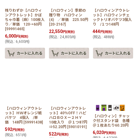
残りわずか【ハロウィ
【ハロウィン】季節の
【ハロウィンアウトレ
ンアウトレット】かぼ
贈り物 ハロウィン
ット】ハロウィンチェ
ちゃ巾着（麻）100枚入
(4) ／単価 225.50円
ックトリオバケツ3個入
り／単価 120→60円
[
20-2167
]
り /１つ148円
[
59991465
]
22,550
444
円
円
(税別)
(税別)
6,000
円
(税別)
(
税込
:
24,805
)
(
税込
:
488
)
円
円
(
税込
:
6,600
)
円
【ハロウィンアウトレ
【ハロウィンアウトレ
ット】ＨＷオレンジ紙
ット】40％OFF！ハピ
【ハロウィン】チャッ
バケツ 4個入 /単
ハロＢＯＸー２ＨＹ
ク付スタンド袋 各種
価 148円
[
59991438
]
10枚入り ＠１つ87円
＠１枚あたり60.20円
⇒52.20円
[
59010191
]
592
円
(税別)
6,020
円
(税別)
522
円
(
税込
:
651
)
(税別)
円