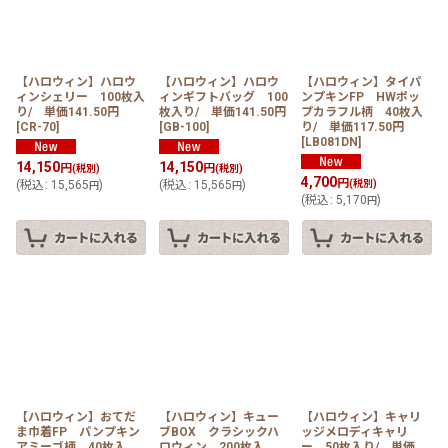
【ハロウィン】ハロウ
【ハロウィン】ハロウ
【ハロウィン】タイパ
ィンシェリー 100枚入
ィンギフトバッグ 100
ンプキンFP HWポッ
り/ 単価141.50円
枚入り/ 単価141.50円
プカラフル柄 40枚入
[
CR-70
]
[
GB-100
]
り/ 単価117.50円
[
LB081DN
]
14,150
14,150
円
円
(税別)
(税別)
4,700
円
(
税込
:
15,565
)
(
税込
:
15,565
)
(税別)
円
円
(
税込
:
5,170
)
円
【ハロウィン】おてだ
【ハロウィン】キュー
【ハロウィン】キャリ
ま巾着FP パンプキン
ブBOX クラシックハ
ッジメロディキャリ
アミーゴ柄 40枚入
ロウィン 200枚入
ー 50枚入り/ 単価