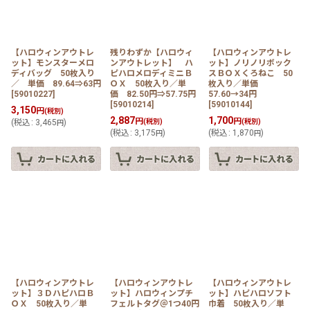
【ハロウィンアウトレ
残りわずか【ハロウィ
【ハロウィンアウトレ
ット】モンスターメロ
ンアウトレット】 ハ
ット】ノリノリボック
ディバッグ 50枚入り
ピハロメロディミニＢ
スＢＯＸくろねこ 50
／ 単価 89.64⇒63円
ＯＸ 50枚入り／単
枚入り／単価
[
59010227
]
価 82.50円⇒57.75円
57.60→34円
[
59010214
]
[
59010144
]
3,150
円
(税別)
2,887
1,700
円
円
(
税込
:
3,465
)
(税別)
(税別)
円
(
税込
:
3,175
)
(
税込
:
1,870
)
円
円
【ハロウィンアウトレ
【ハロウィンアウトレ
【ハロウィンアウトレ
ット】３ＤハピハロＢ
ット】ハロウィンプチ
ット】ハピハロソフト
ＯＸ 50枚入り／単
フェルトタグ＠1つ40円
巾着 50枚入り／単