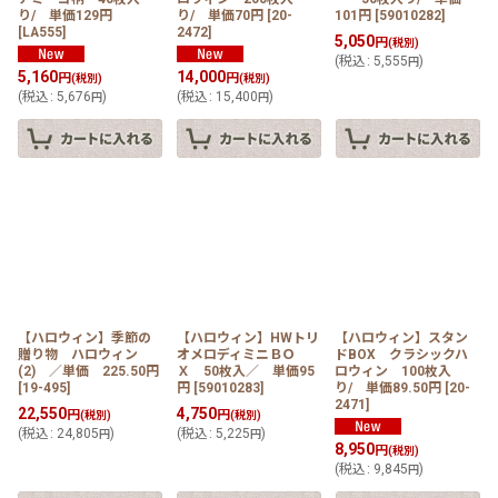
り/ 単価129円
り/ 単価70円
[
20-
101円
[
59010282
]
[
LA555
]
2472
]
5,050
円
(税別)
(
税込
:
5,555
)
円
5,160
14,000
円
円
(税別)
(税別)
(
税込
:
5,676
)
(
税込
:
15,400
)
円
円
【ハロウィン】季節の
【ハロウィン】HWトリ
【ハロウィン】スタン
贈り物 ハロウィン
オメロディミニＢＯ
ドBOX クラシックハ
(2) ／単価 225.50円
Ｘ 50枚入／ 単価95
ロウィン 100枚入
[
19-495
]
円
[
59010283
]
り/ 単価89.50円
[
20-
2471
]
22,550
4,750
円
円
(税別)
(税別)
(
税込
:
24,805
)
(
税込
:
5,225
)
円
円
8,950
円
(税別)
(
税込
:
9,845
)
円