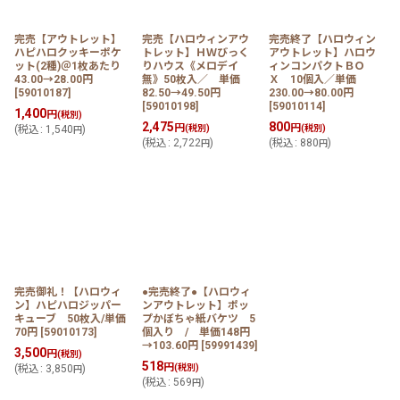
完売【アウトレット】
完売【ハロウィンアウ
完売終了【ハロウィン
ハピハロクッキーポケ
トレット】ＨＷびっく
アウトレット】ハロウ
ット(2種)＠1枚あたり
りハウス《メロデイ
ィンコンパクトＢＯ
43.00→28.00円
無》50枚入／ 単価
Ｘ 10個入／単価
[
59010187
]
82.50→49.50円
230.00→80.00円
[
59010198
]
[
59010114
]
1,400
円
(税別)
2,475
800
円
円
(
税込
:
1,540
)
(税別)
(税別)
円
(
税込
:
2,722
)
(
税込
:
880
)
円
円
完売御礼！【ハロウィ
●完売終了●【ハロウィ
ン】ハピハロジッパー
ンアウトレット】ポッ
キューブ 50枚入/単価
プかぼちゃ紙バケツ 5
70円
[
59010173
]
個入り / 単価148円
→103.60円
[
59991439
]
3,500
円
(税別)
518
円
(
税込
:
3,850
)
(税別)
円
(
税込
:
569
)
円