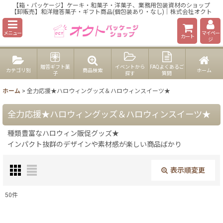
【箱・パッケージ】ケーキ・和菓子・洋菓子、業務用包装資材のショップ
【卸販売】和洋贈答菓子・ギフト商品(個包装あり・なし)｜株式会社オクト
メニュー
マイペー
カート
ジ
贈答ギフト菓
イベントから
FAQよくあるご
カテゴリ別
商品検索
ホーム
子
探す
質問
ホーム
>
全力応援★ハロウィングッズ＆ハロウィンスイーツ★
全力応援★ハロウィングッズ＆ハロウィンスイーツ★
種類豊富なハロウィン販促グッズ★
インパクト抜群のデザインや素材感が楽しい商品ばかり
表示順変更
閉じる
50
件
表示数
: