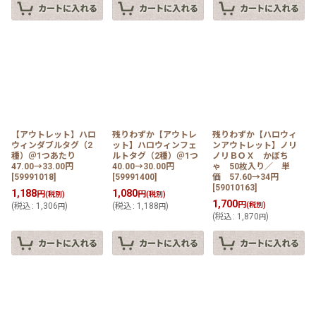
【アウトレット】ハロ
残りわずか【アウトレ
残りわずか【ハロウィ
ウィンダブルタグ（2
ット】ハロウィンフェ
ンアウトレット】ノリ
種）＠1つあたり
ルトタグ（2種）＠1つ
ノリＢＯＸ かぼち
47.00→33.00円
40.00→30.00円
ゃ 50枚入り／ 単
[
59991018
]
[
59991400
]
価 57.60→34円
[
59010163
]
1,188
1,080
円
円
(税別)
(税別)
1,700
円
(
税込
:
1,306
)
(
税込
:
1,188
)
(税別)
円
円
(
税込
:
1,870
)
円