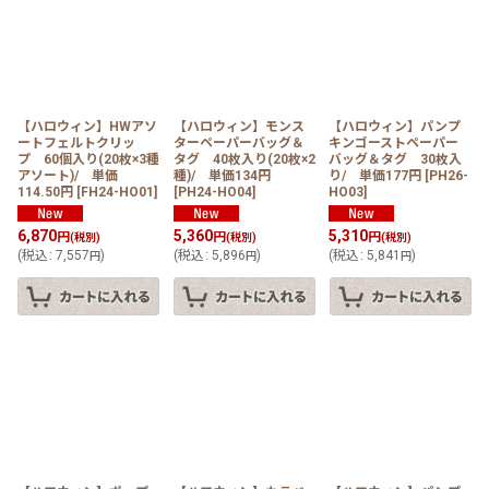
在庫あり
並び順
:
【ハロウィン】HWアソ
【ハロウィン】モンス
【ハロウィン】パンプ
ートフェルトクリッ
ターペーパーバッグ＆
キンゴーストペーパー
絞り込む
プ 60個入り(20枚×3種
タグ 40枚入り(20枚×2
バッグ＆タグ 30枚入
アソート)/ 単価
種)/ 単価134円
り/ 単価177円
[
PH26-
114.50円
[
FH24-HO01
]
[
PH24-HO04
]
HO03
]
6,870
5,360
5,310
円
円
円
(税別)
(税別)
(税別)
(
税込
:
7,557
)
(
税込
:
5,896
)
(
税込
:
5,841
)
円
円
円