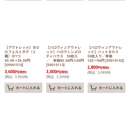
【アウトレット】ＢＯ
【ハロウィンアウトレ
【ハロウィンアウトレ
Ｏフェルトタグ（２
ット】ハロウィンメロ
ット】ハットＢＯＸ
種）＠1つ
ディハウス 50枚入
50枚入り／単価
45.00→36.00円
／ 単価85.56円⇒60円
102→56円
[
59010142
]
[
59991510
]
[
59010113
]
2,800
円
(税別)
3,600
3,000
円
円
(税別)
(税別)
(
税込
:
3,080
)
円
(
税込
:
3,960
)
(
税込
:
3,300
)
円
円